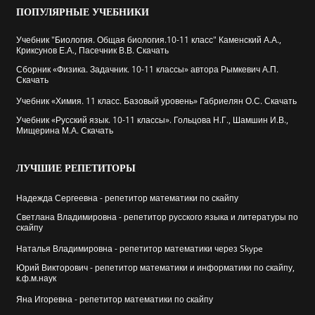
ПОПУЛЯРНЫЕ
УЧЕБНИКИ
Учебник "Биология. Общая биология.10-11 класс" Каменский А.А.,
Криксунов Е.А., Пасечник В.В. Скачать
Сборник «Физика. Задачник. 10-11 классы» автора Рымкевич А.П.
Скачать
Учебник «Химия. 11 класс. Базовый уровень» Габриелян О.С. Скачать
Учебник «Русский язык. 10-11 классы». Гольцова Н.Г., Шамшин И.В.,
Мищерина М.А. Скачать
ЛУЧШИЕ
РЕПЕТИТОРЫ
Надежда Сергеевна - репетитор математики по скайпу
Cветлана Владимировна - репетитор русского языка и литературы по
скайпу
Наталья Владимировна - репетитор математики через Skype
Юрий Викторович - репетитор математики и информатики по скайпу,
к.ф.м.наук
Яна Игоревна - репетитор математики по скайпу