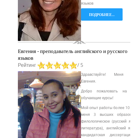
языков
ПОДРОБНЕЕ...
Евгения - преподаватель английского и русского
языков
Рейтинг
/ 5
Здравствуйте! Меня зов
Евгения.
Добро пожаловать на на
обучающие курсы!
Мой опыт работы более 10 лет.
меня 3 высших образовани
филологическое (русский язык
литература), английский язык
кандидатская диссертация 