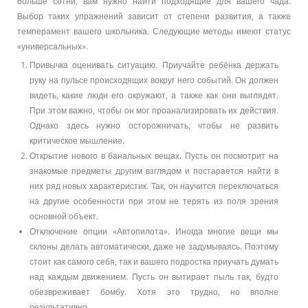
больше сотни, вам нужно найти подходящие для вашего чада.
Выбор таких упражнений зависит от степени развития, а также
темперамент вашего школьника. Следующие методы имеют статус
«универсальных».
Привычка оценивать ситуацию. Приучайте ребёнка держать
руку на пульсе происходящих вокруг него событий. Он должен
видеть, какие люди его окружают, а также как они выглядят.
При этом важно, чтобы он мог проанализировать их действия.
Однако здесь нужно осторожничать, чтобы не развить
критическое мышление.
Открытие нового в банальных вещах. Пусть он посмотрит на
знакомые предметы другим взглядом и постарается найти в
них ряд новых характеристик. Так, он научится переключаться
на другие особенности при этом не терять из поля зрения
основной объект.
Отключение опции «Автопилота». Иногда многие вещи мы
склоны делать автоматически, даже не задумываясь. Поэтому
стоит как самого себя, так и вашего подростка приучать думать
над каждым движением. Пусть он вытирает пыль так, будто
обезвреживает бомбу. Хотя это трудно, но вполне
результативно.