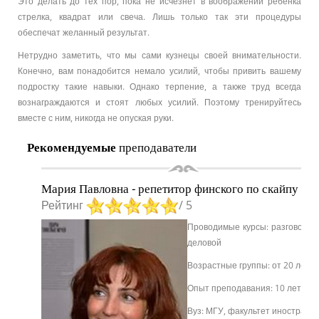
Это делать до тех пор, пока не исчезнет в воображении ребёнка
стрелка, квадрат или свеча. Лишь только так эти процедуры
обеспечат желанный результат.
Нетрудно заметить, что мы сами кузнецы своей внимательности.
Конечно, вам понадобится немало усилий, чтобы привить вашему
подростку такие навыки. Однако терпение, а также труд всегда
вознаграждаются и стоят любых усилий. Поэтому тренируйтесь
вместе с ним, никогда не опуская руки.
Рекомендуемые
преподаватели
Мария Павловна - репетитор финского по скайпу
Рейтинг
/ 5
Проводимые курсы: разговорны
деловой
Возрастные группы: от 20 лет
Опыт преподавания: 10 лет
Вуз: МГУ, факультет иностранн