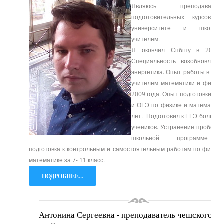
Являюсь преподавател
подготовительных курсов п
университете и школьн
учителем.
Я окончил Спбгпу в 2013 
Специальность возобновляем
энергетика. Опыт работы в шко
учителем математики и физики
2009 года. Опыт подготовки к Е
и ОГЭ по физике и математике
лет. Подготовил к ЕГЭ более 1
учеников. Устранение пробелов
школьной программе
подготовка к контрольным и самостоятельным работам по физике
математике за 7- 11 класс.
ПОДРОБНЕЕ...
Антонина Сергеевна - преподаватель чешского по