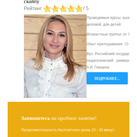
скайпу
Рейтинг
/ 5
Проводимые курсы: разгово
деловой, для детей
Возрастные группы: от 12 л
Опыт преподавания: 10 лет
Вуз: Российский государств
педагогический университе
А.И. Герцена
ПОДРОБНЕЕ...
Запишитесь
на пробное занятие!
Продолжительность бесплатного урока 20 - 30 минут.