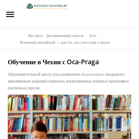
Главная
О нас
Репетиторы
Вы здесь:
Дистанционный учитель
.
Блог
.
Вспомнить английский — для тех, кто учил язык в школе
Стоимость
Обучение в Чехии с Oca-Praga
Акции
Образовательный центр под названием «Association» предлагает
Материалы
максимально широкий перечень всевозможных учебных программ и
различных курсов.
Блог
Контакты