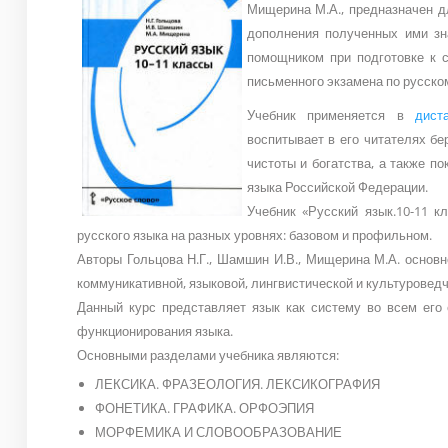
Мищерина М.А., предназначен д
дополнения полученных ими зн
помощником при подготовке к с
письменного экзамена по русском
Учебник применяется в
дист
воспитывает в его читателях бе
чистоты и богатства, а также п
языка Российской Федерации.
Учебник «Русский язык.10-11 к
русского языка на разных уровнях: базовом и профильном.
Авторы Гольцова Н.Г., Шамшин И.В., Мищерина М.А. основ
коммуникативной, языковой, лингвистической и культуровед
Данный курс представляет язык как систему во всем его
функционирования языка.
Основными разделами учебника являются:
ЛЕКСИКА. ФРАЗЕОЛОГИЯ. ЛЕКСИКОГРАФИЯ
ФОНЕТИКА. ГРАФИКА. ОРФОЭПИЯ
МОРФЕМИКА И СЛОВООБРАЗОВАНИЕ