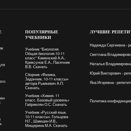
Е
ПОПУЛЯРНЫЕ
ЛУЧШИЕ
РЕПЕТИ
УЧЕБНИКИ
Надежда Сергеевна - р
ак
Учебник "Биология.
Общая биология.10-11
Cветлана Владимировна
класс" Каменский А.А.,
Криксунов Е.А., Пасечник
Наталья Владимировна 
для
В.В. Скачать
Юрий Викторович - реп
Сборник «Физика.
Задачник. 10-11 классы»
ого
Яна Игоревна - репетит
автора Рымкевич А.П.
Скачать
Учебник «Химия. 11
мен
класс. Базовый уровень»
Политика конфиденциа
:
Габриелян О.С. Скачать
Учебник «Русский язык.
10-11 классы». Гольцова
м
Н.Г., Шамшин И.В.,
ть
Мищерина М.А. Скачать