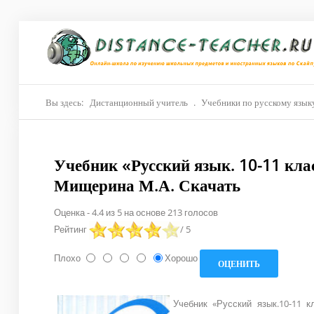
Главная
О нас
Репетиторы
Вы здесь:
Дистанционный учитель
.
Учебники по русскому язык
Стоимость
Учебник «Русский язык. 10-11 кла
Акции
Мищерина М.А. Скачать
Материалы
Оценка
-
4.4
из
5
на основе
213
голосов
Блог
Рейтинг
/ 5
Контакты
Плохо
Хорошо
Учебник «Русский язык.10-11 к