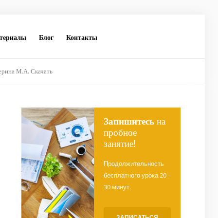
териалы
Блог
Контакты
ерина М.А. Скачать
Запишитесь
на
пробное
занятие!
Продолжительность
бесплатного урока 20 -
30 минут.
ЗАПИСАТЬСЯ