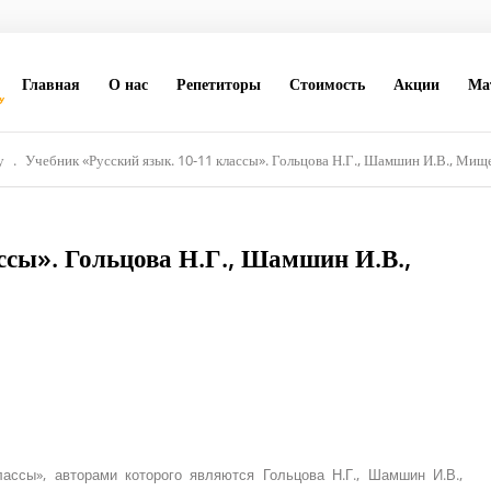
Главная
О нас
Репетиторы
Стоимость
Акции
Ма
у
.
Учебник «Русский язык. 10-11 классы». Гольцова Н.Г., Шамшин И.В., Мищ
ссы». Гольцова Н.Г., Шамшин И.В.,
лассы», авторами которого являются Гольцова Н.Г., Шамшин И.В.,