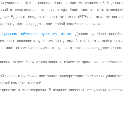
ля учащихся 10 и 11 классов с целью систематизации, обобщения и
аний в предыдущие школьные годы. Книга может стать отличным
даче Единого государственного экзамена (ЕГЭ), а также устного и
у языку, так как представляет собой подобие справочника.
анционном обучении русскому языку
. Данное учебное пособие
режное отношение к русскому языку, содействует его самобытности,
оказывает огромную значимость русского языка как государственного
лассы» может быть использован в качестве продолжения изучения
ной целью в учебнике поставили приобретение со стороны учащихся
ческой компетентностей.
 единстве и многообразии. В издании описаны все уровни и сферы