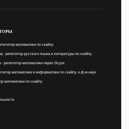
ТОРЫ
епетитор математики по скайпу
 - репетитор русского языка и литературы по скайпу
- репетитор математики через Skype
етитор математики и информатики по скайпу, к.ф.м.наук
ор математики по скайпу
льности