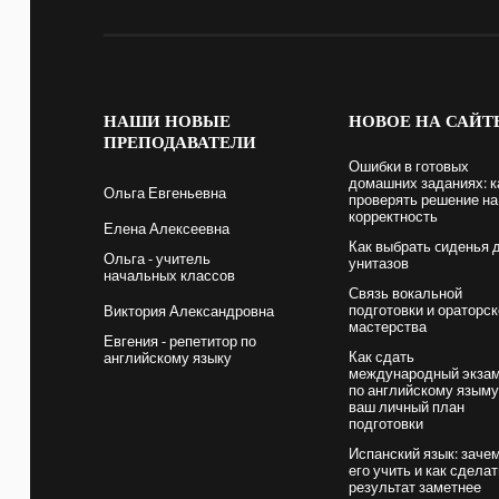
НАШИ
НОВЫЕ
НОВОЕ
НА САЙТ
ПРЕПОДАВАТЕЛИ
Ошибки в готовых
домашних заданиях: к
Ольга Евгеньевна
проверять решение на
корректность
Елена Алексеевна
Как выбрать cиденья 
Ольга - учитель
унитазов
начальных классов
Связь вокальной
подготовки и ораторск
Виктория Александровна
мастерства
Евгения - репетитор по
Как сдать
английскому языку
международный экза
по английскому языму
ваш личный план
подготовки
Испанский язык: заче
его учить и как сдела
результат заметнее