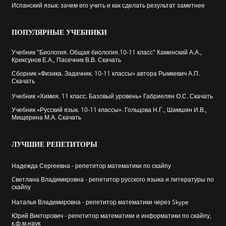
Испанский язык: зачем его учить и как сделать результат заметнее
ПОПУЛЯРНЫЕ
УЧЕБНИКИ
Учебник "Биология. Общая биология.10-11 класс" Каменский А.А.,
Криксунов Е.А., Пасечник В.В. Скачать
Сборник «Физика. Задачник. 10-11 классы» автора Рымкевич А.П.
Скачать
Учебник «Химия. 11 класс. Базовый уровень» Габриелян О.С. Скачать
Учебник «Русский язык. 10-11 классы». Гольцова Н.Г., Шамшин И.В.,
Мищерина М.А. Скачать
ЛУЧШИЕ
РЕПЕТИТОРЫ
Надежда Сергеевна - репетитор математики по скайпу
Cветлана Владимировна - репетитор русского языка и литературы по
скайпу
Наталья Владимировна - репетитор математики через Skype
Юрий Викторович - репетитор математики и информатики по скайпу,
к.ф.м.наук