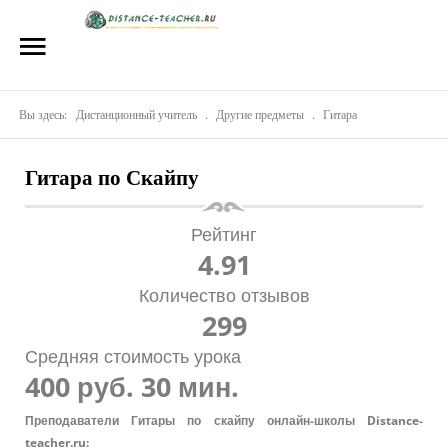
Главная
О нас
Вы здесь:
Репетиторы
Дистанционный учитель
.
Другие предметы
.
Гитара
Стоимость
Гитара по Скайпу
Акции
Рейтинг
Материалы
4.91
Блог
Количество отзывов
299
Контакты
Средняя стоимость урока
400
руб.
30 мин.
Преподаватели Гитары по скайпу онлайн-школы Distance-
teacher.ru: