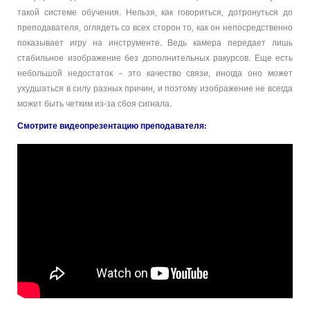
такой системе обучения. Нельзя, как говориться, дотронуться до
преподавателя, оглядеть со всех сторон то, как он непосредственно
показывает игру на инструменте. Ведь камера передает лишь
стабильное изображение без дополнительных ракурсов. Еще есть
небольшой недостаток – это качество связи, иногда оно может
ухудшаться в силу разных причин, и поэтому изображение не всегда
может быть четким из-за сбоя сигнала.
Смотрите видеопрезентацию преподавателя: