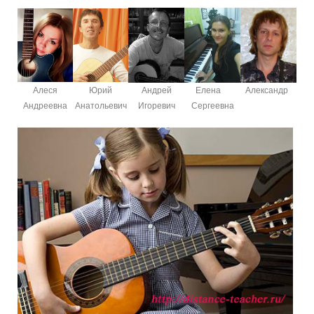
Алеся
Юрий
Андрей
Елена
Александр
Андреевна
Анатольевич
Игоревич
Сергеевна