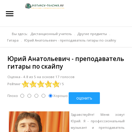
Главная
О нас
Репетиторы
Вы здесь:
Дистанционный учитель
.
Другие предметы
.
Гитара
.
Юрий Анатольевич - преподаватель гитары по скайпу
Стоимость
Юрий Анатольевич - преподаватель
Акции
гитары по скайпу
Материалы
Оценка
-
4.8
из
5
на основе
17
голосов
Рейтинг
/ 5
Блог
Плохо
Хорошо
Контакты
Здравствуйте! Меня зовут
Юрий. Я - профессиональный
музыкант и преподаватель