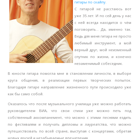
гитары по скайпу
.
С гитарой не расстаюсь вот
уже 35 лет. И по сей день у нас
с ней всегда находится о чём
поговорить... Да, именно так.
Ведь для меня гитара не просто
любимый инструмент, а мой
верный друг, мой неизменный
спутник по жизни, и конечно
незаменимый собеседник.
В юности гитара помогла мне в становлении личности, в выборе
круга общения, в реализации первых творческих попыток.
Благодаря гитаре направление жизненного пути происходило уже
как бы само собой.
Оказалось что после музыкального училища уже можно работать
руководителем ВИА, что свои стихи уже можно петь под
собственный аккомпанемент, что можно с этими песнями ездить
по фестивалям и получать дипломы и лауреатства, что можно
путешествовать по всей стране, выступая с концертами, обретая
новых друзей и незабываемые впечатления.