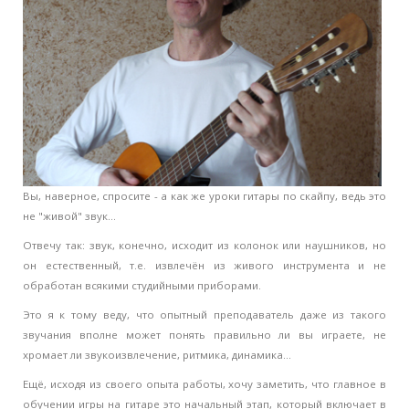
Вы, наверное, спросите - а как же уроки гитары по скайпу, ведь это
не "живой" звук...
Отвечу так: звук, конечно, исходит из колонок или наушников, но
он естественный, т.е. извлечён из живого инструмента и не
обработан всякими студийными приборами.
Это я к тому веду, что опытный преподаватель даже из такого
звучания вполне может понять правильно ли вы играете, не
хромает ли звукоизвлечение, ритмика, динамика...
Ещё, исходя из своего опыта работы, хочу заметить, что главное в
обучении игры на гитаре это начальный этап, который включает в