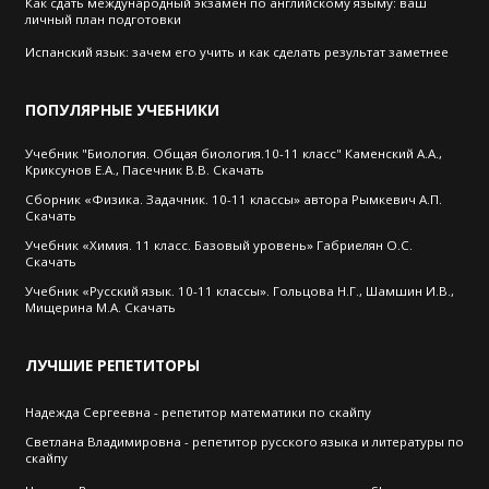
Как сдать международный экзамен по английскому языму: ваш
личный план подготовки
Испанский язык: зачем его учить и как сделать результат заметнее
ПОПУЛЯРНЫЕ
УЧЕБНИКИ
Учебник "Биология. Общая биология.10-11 класс" Каменский А.А.,
Криксунов Е.А., Пасечник В.В. Скачать
Сборник «Физика. Задачник. 10-11 классы» автора Рымкевич А.П.
Скачать
Учебник «Химия. 11 класс. Базовый уровень» Габриелян О.С.
Скачать
Учебник «Русский язык. 10-11 классы». Гольцова Н.Г., Шамшин И.В.,
Мищерина М.А. Скачать
ЛУЧШИЕ
РЕПЕТИТОРЫ
Надежда Сергеевна - репетитор математики по скайпу
Cветлана Владимировна - репетитор русского языка и литературы по
скайпу