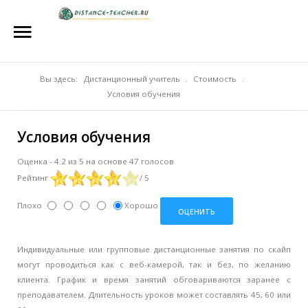
Главная
О нас
Репетиторы
Вы здесь:
Дистанционный учитель
.
Стоимость
.
Условия обучения
Стоимость
Условия обучения
Акции
Оценка
-
4.2
из
5
на основе
47
голосов
Материалы
Рейтинг
/ 5
Блог
Плохо
Хорошо
Контакты
Индивидуальные или групповые дистанционные занятия по скайп
могут проводиться как с веб-камерой, так и без, по желанию
клиента. График и время занятий обговариваются заранее с
преподавателем. Длительность уроков может составлять 45, 60 или