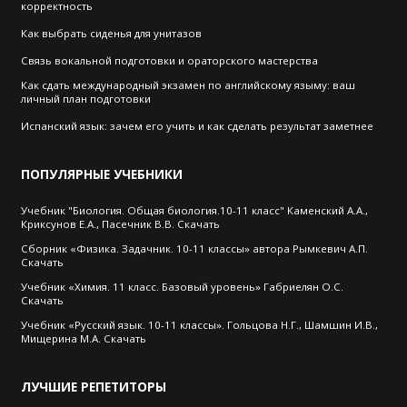
корректность
Как выбрать cиденья для унитазов
Связь вокальной подготовки и ораторского мастерства
Как сдать международный экзамен по английскому языму: ваш
личный план подготовки
Испанский язык: зачем его учить и как сделать результат заметнее
ПОПУЛЯРНЫЕ
УЧЕБНИКИ
Учебник "Биология. Общая биология.10-11 класс" Каменский А.А.,
Криксунов Е.А., Пасечник В.В. Скачать
Сборник «Физика. Задачник. 10-11 классы» автора Рымкевич А.П.
Скачать
Учебник «Химия. 11 класс. Базовый уровень» Габриелян О.С.
Скачать
Учебник «Русский язык. 10-11 классы». Гольцова Н.Г., Шамшин И.В.,
Мищерина М.А. Скачать
ЛУЧШИЕ
РЕПЕТИТОРЫ