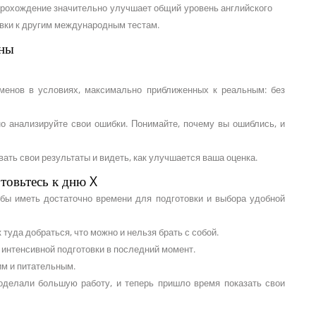
прохождение значительно улучшает общий уровень английского
овки к другим международным тестам.
ены
менов в условиях, максимально приближенных к реальным: без
о анализируйте свои ошибки. Понимайте, почему вы ошиблись, и
ать свои результаты и видеть, как улучшается ваша оценка.
товьтесь к дню X
обы иметь достаточно времени для подготовки и выбора удобной
 туда добраться, что можно и нельзя брать с собой.
 интенсивной подготовки в последний момент.
им и питательным.
роделали большую работу, и теперь пришло время показать свои