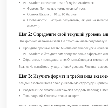
PTE Academic (Pearson Test of English Academic):
Формат: Полностью компьютерный тест.
Оценка: Шкала от 10 до 90 баллов.
Особенности: Быстрые результаты, акцент на интегр
сказать).
Шаг 2: Определите свой текущий уровень ан
Это критически важный этап. Не стоит начинать подготовку к 
Пройдите пробные тесты: Многие онлайн-ресурсы и учебн
PTE Academic. Это даст вам представление о формате и в
Обратитесь к преподавателю: Опытный педагог сможет об
Важно: Не пытайтесь "угадать" свой уровень. Честная само
Шаг 3: Изучите формат и требования экзаме
Каждый экзамен имеет свою уникальную структуру и критери
Разделы: Все экзамены включают разделы Reading, Listeni
Типы заданий: Ознакомьтесь с конкрет
ными типами заданий в каждом разделе: множественный выбо