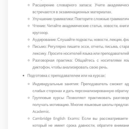
Расширение словарного запаса: Учите академичес
встречаются в экзаменационных материалах.
Улучшение грамматики: Повторите сложные грамматиче
Чтение: Читайте академические статьи, новости, книг
кругозор.
Аудирование: Слушайте подкасты, новости, лекции, фи
Письмо: Регулярно пишите эссе, отчеты, письма, ста
лексику. Просите носителей языка или преподавателей
Разговорная практика: Общайтесь с носителями язы
диктофон, чтобы анализировать свою речь.
Подготовка с преподавателем или на курсах:
Индивидуальные занятия: Преподаватель сможет ад
слабых сторонах и дать персонализированную обратну
Групповые курсы: Позволяют практиковать разгово
получать мотивацию. Многие языковые школы предлага
Academic.
Cambridge English Exams: Если вы рассматриваете
который не имеет срока давности, обратите внимани