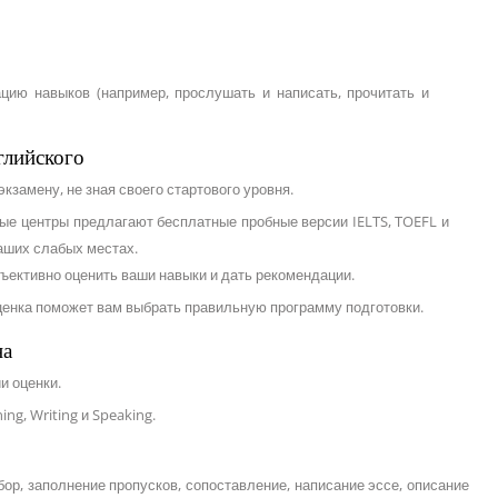
ацию навыков (например, прослушать и написать, прочитать и
глийского
экзамену, не зная своего стартового уровня.
ые центры предлагают бесплатные пробные версии IELTS, TOEFL и
аших слабых местах.
ъективно оценить ваши навыки и дать рекомендации.
оценка поможет вам выбрать правильную программу подготовки.
на
и оценки.
ng, Writing и Speaking.
р, заполнение пропусков, сопоставление, написание эссе, описание