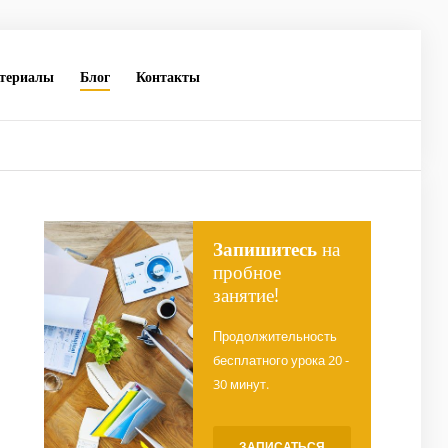
териалы
Блог
Контакты
Запишитесь
на
пробное
занятие!
Продолжительность
бесплатного урока 20 -
30 минут.
ЗАПИСАТЬСЯ