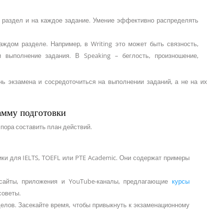
й раздел и на каждое задание. Умение эффективно распределять
аждом разделе. Например, в Writing это может быть связность,
и выполнение задания. В Speaking – беглость, произношение,
ь экзамена и сосредоточиться на выполнении заданий, а не на их
амму подготовки
 пора составить план действий.
ки для IELTS, TOEFL или PTE Academic. Они содержат примеры
 сайты, приложения и YouTube-каналы, предлагающие
курсы
советы.
делов. Засекайте время, чтобы привыкнуть к экзаменационному