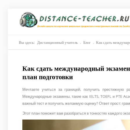
Главная
О нас
Репетиторы
Вы здесь:
Дистанционный учитель
.
Блог
.
Как сдать междунар
Стоимость
Как сдать международный экзамен
Акции
план подготовки
Материалы
Мечтаете учиться за границей, получить престижную р
Блог
Международные экзамены, такие как IELTS, TOEFL и PTE Aca
важный тест и получить желаемую оценку? Ответ прост: грам
Контакты
Этот план поможет вам разобраться в тонкостях каждого эк