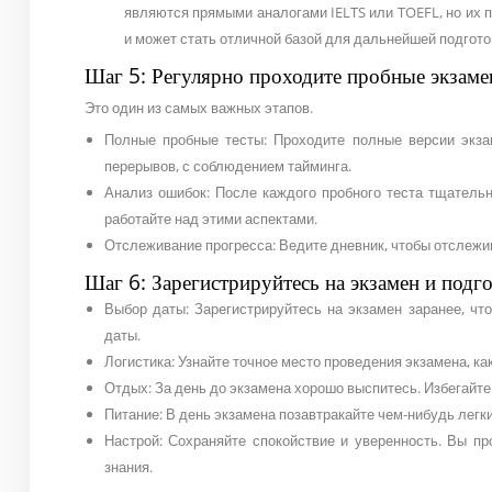
являются прямыми аналогами IELTS или TOEFL, но их 
и может стать отличной базой для дальнейшей подгот
Шаг 5: Регулярно проходите пробные экзам
Это один из самых важных этапов.
Полные пробные тесты: Проходите полные версии экза
перерывов, с соблюдением тайминга.
Анализ ошибок: После каждого пробного теста тщательн
работайте над этими аспектами.
Отслеживание прогресса: Ведите дневник, чтобы отслежив
Шаг 6: Зарегистрируйтесь на экзамен и подго
Выбор даты: Зарегистрируйтесь на экзамен заранее, чт
даты.
Логистика: Узнайте точное место проведения экзамена, как
Отдых: За день до экзамена хорошо выспитесь. Избегайте
Питание: В день экзамена позавтракайте чем-нибудь легк
Настрой: Сохраняйте спокойствие и уверенность. Вы п
знания.