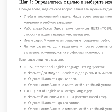
Шаг 1: Определитесь с целью и выберите экз
Прежде всего, задайте себе вопрос: зачем вам нужен между
Учеба в англоязычной стране: Чаще всего университет
конкретного учебного заведения.
Работа за рубежом: Здесь также популярны IELTS и TOEFL,
скорости и акцента на практические навыки.
Иммиграция: Многие иммиграционные программы требуют 
Личное развитие: Если ваша цель – просто оценить 
экзаменов, ориентируясь на его формат и сложность.
Ключевые отличия экзаменов:
IELTS (International English Language Testing System):
Формат: Два модуля – Academic (для учебы и иммиграции
Оценка: Шкала от 1 до 9 баллов.
Особенности: Акцент на британский английский, устна
TOEFL (Test of English as a Foreign Language):
Формат: В основном TOEFL iBT (internet-Based Test).
Оценка: Шкала от 0 до 120 баллов.
Особенности: Акцент на американский английский, уст