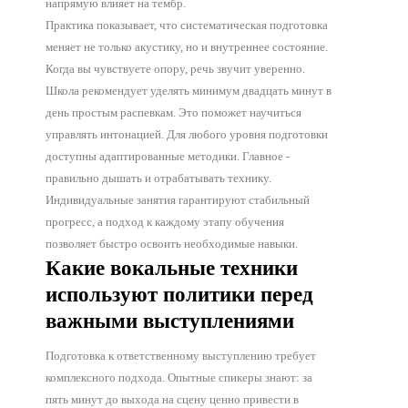
напрямую влияет на тембр.
Италь
Практика показывает, что систематическая подготовка
язык
меняет не только акустику, но и внутреннее состояние.
Когда вы чувствуете опору, речь звучит уверенно.
Кита
Школа рекомендует уделять минимум двадцать минут в
Греч
день простым распевкам. Это поможет научиться
Араб
управлять интонацией. Для любого уровня подготовки
Порт
доступны адаптированные методики. Главное -
Туре
правильно дышать и отрабатывать технику.
Индивидуальные занятия гарантируют стабильный
Чешс
прогресс, а подход к каждому этапу обучения
Поль
позволяет быстро освоить необходимые навыки.
Япон
Какие вокальные техники
используют политики перед
важными выступлениями
Подготовка к ответственному выступлению требует
комплексного подхода. Опытные спикеры знают: за
пять минут до выхода на сцену ценно привести в