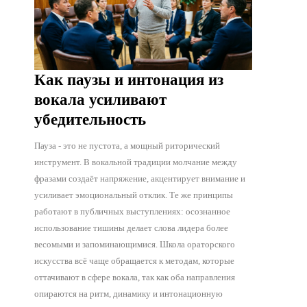
Как паузы и интонация из
вокала усиливают
убедительность
Пауза - это не пустота, а мощный риторический
инструмент. В вокальной традиции молчание между
фразами создаёт напряжение, акцентирует внимание и
усиливает эмоциональный отклик. Те же принципы
работают в публичных выступлениях: осознанное
использование тишины делает слова лидера более
весомыми и запоминающимися. Школа ораторского
искусства всё чаще обращается к методам, которые
оттачивают в сфере вокала, так как оба направления
опираются на ритм, динамику и интонационную