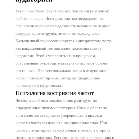
Тембр выступает акустической "визитной карточкой"
Д
любого спикера. Исследования подтверждают, что
п
слушатели оценивают надежность человека за первые
секунды, ориентируясь именно на окраску слов.
Насыщенный звук ассоциируется с авторитетом, тогда
как напряженный тон вызывает подсознательное
недоверие. Чтобы управлять этим процессом,
современные руководители активно изучают основы
постановки. Профессиональная школа коммуникаций
часто применяет приемы, которые традиционно
используют в сфере вокала.
Психология восприятия частот
Человеческий мозг эволюционно реагирует на
определенные звуковые паттерны. Низкие обертоны
считываются как признак уверенности, а высокие
частоты часто связывают с эмоциональностью. При
работе с аудиторией нужно смещать баланс в сторону
грудного резонатора. Регулярные занятия по дыханию и