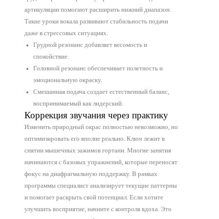
артикуляции помогают расширить нижний диапазон.
Такие уроки вокала развивают стабильность подачи
даже в стрессовых ситуациях.
Грудной резонанс добавляет весомость и
спокойствие.
Инос
Головной резонанс обеспечивает полетность и
языки
эмоциональную окраску.
Смешанная подача создает естественный баланс,
Англи
воспринимаемый как лидерский.
язык
Коррекция звучания через практику
Изменить природный окрас полностью невозможно, но
Немец
язык
оптимизировать его вполне реально. Ключ лежит в
снятии мышечных зажимов гортани. Многие занятия
Франц
начинаются с базовых упражнений, которые переносят
язык
фокус на диафрагмальную поддержку. В рамках
программы специалист анализирует текущие паттерны
Испан
и помогает раскрыть свой потенциал. Если хотите
язык
улучшить восприятие, начните с контроля вдоха. Это