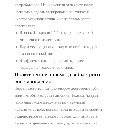
по требованию. Наши ученики отмечают: после
нескольких недель тренировок они начинают
чувствовать спокойствие уже на первом этапе
переговоров.
Длинный выдох (в 1,5-2 раза длиннее вдоха)
мгновенно снижает пульс.
Пауза между вдохом и выдохом стабилизирует
эмоциональный фон.
Диафрагмальная опора предотвращает
"замирание" голоса от волнения.
Практические приемы для быстрого
восстановления
Перед ответственным разговором достаточно трёх
минут, чтобы настроить дыхание. Техника "квадрат"
(вдох-задержка-выдох-пауза по 4 секунды)
используется вокалистами перед выходом на сцену и
отлично работает в деловой среде. Если вы хотите
научиться применять эти методы, первое занятие с