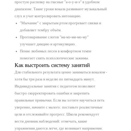
простую распевку на гласные "а-о-у-и-э" в удобном
диапазоне. Такие уроки вокала развивают музыкальный
слух и учат контролировать интонацию.
"Мычание" с закрытым ртом прогревает связки и
добавляет тембру объём.
Проговаривание слогов "ма-мэ-ми-мо-му"
улучшает дикцию и артикуляцию.
Пение любимых песен в комфортном темпе
помогает снять психологические зажимы.
Как выстроить систему занятий
Для стабильного результата ценно заниматься вокалом -
хотя бы три раза в неделю по пятнадцать минут.
Индивидуальные занятия с педагогом позволяют
быстро скорректировать ошибки и закрепить
правильные привычки. Если вы хотите научиться петь
уверенно, начните с малого: поставьте реалистичные
цели и отслеживайте прогресс. Школа рекомендует
вести дневник наблюдений: отмечать, какие
упражнения даются легче, где возникает напряжение.