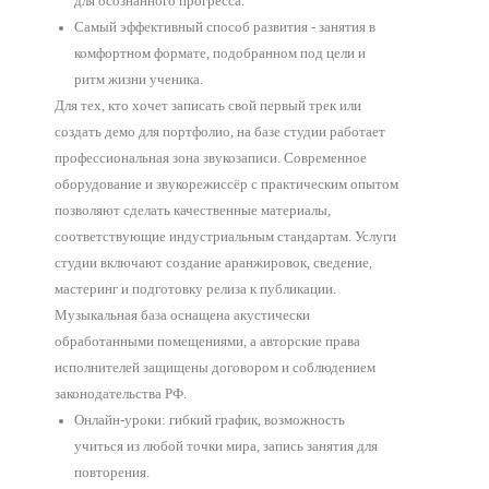
для осознанного прогресса.
Самый эффективный способ развития - занятия в
комфортном формате, подобранном под цели и
ритм жизни ученика.
Для тех, кто хочет записать свой первый трек или
создать демо для портфолио, на базе студии работает
профессиональная зона звукозаписи. Современное
оборудование и звукорежиссёр с практическим опытом
позволяют сделать качественные материалы,
соответствующие индустриальным стандартам. Услуги
студии включают создание аранжировок, сведение,
мастеринг и подготовку релиза к публикации.
Музыкальная база оснащена акустически
обработанными помещениями, а авторские права
исполнителей защищены договором и соблюдением
законодательства РФ.
Онлайн-уроки: гибкий график, возможность
учиться из любой точки мира, запись занятия для
повторения.