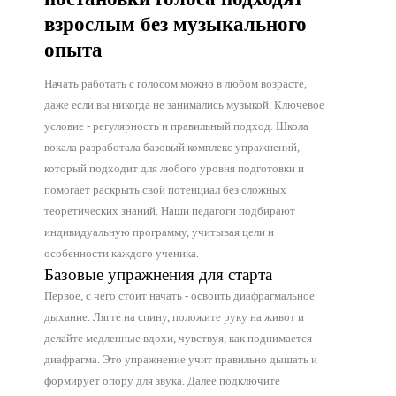
взрослым без музыкального
опыта
Начать работать с голосом можно в любом возрасте,
даже если вы никогда не занимались музыкой. Ключевое
условие - регулярность и правильный подход. Школа
вокала разработала базовый комплекс упражнений,
который подходит для любого уровня подготовки и
помогает раскрыть свой потенциал без сложных
теоретических знаний. Наши педагоги подбирают
индивидуальную программу, учитывая цели и
особенности каждого ученика.
Базовые упражнения для старта
Первое, с чего стоит начать - освоить диафрагмальное
дыхание. Лягте на спину, положите руку на живот и
делайте медленные вдохи, чувствуя, как поднимается
диафрагма. Это упражнение учит правильно дышать и
формирует опору для звука. Далее подключите