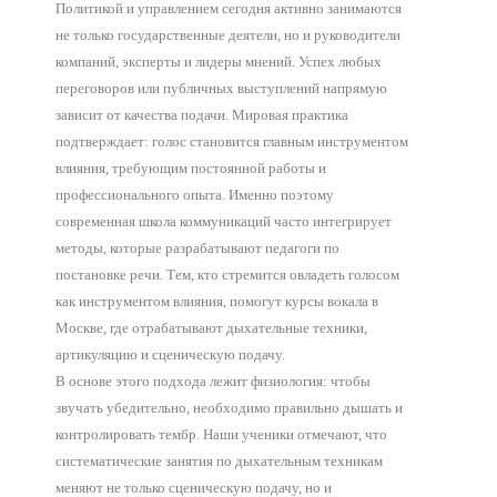
занят
Политикой и управлением сегодня активно занимаются
не только государственные деятели, но и руководители
Продолж
компаний, эксперты и лидеры мнений. Успех любых
бесплат
переговоров или публичных выступлений напрямую
урока
зависит от качества подачи. Мировая практика
20
подтверждает: голос становится главным инструментом
-
влияния, требующим постоянной работы и
30
профессионального опыта. Именно поэтому
минут.
современная школа коммуникаций часто интегрирует
методы, которые разрабатывают педагоги по
Зап
постановке речи. Тем, кто стремится овладеть голосом
как инструментом влияния, помогут
курсы вокала в
Москве
, где отрабатывают дыхательные техники,
Пр
артикуляцию и сценическую подачу.
В основе этого подхода лежит физиология: чтобы
М
звучать убедительно, необходимо правильно дышать и
контролировать тембр. Наши ученики отмечают, что
систематические занятия по дыхательным техникам
Р
меняют не только сценическую подачу, но и
я