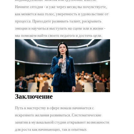
Начните сегодня - и уже через месяц вы почувствуете,
как меняется ваш голос, уверенность и удовольствие от
процесса. Приходите развивать талант, раскрывать
эмоции и научиться выступать на сцене или в жизни -
мы поможем найти своего педагога и достичь цели.
Заключение
Путь к мастерству в сфере вокала начинается с
искреннего желания развиваться. Систематические
занятия в музыкальной студии открывают возможности
для роста как начинающих, так и опытных