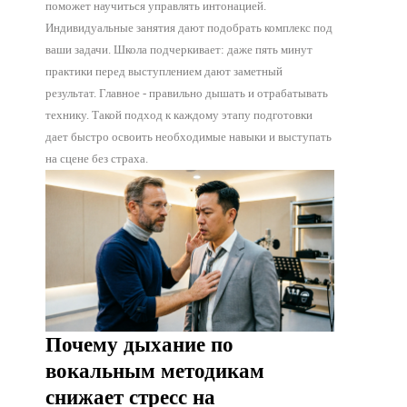
поможет научиться управлять интонацией.
Индивидуальные занятия дают подобрать комплекс под
ваши задачи. Школа подчеркивает: даже пять минут
практики перед выступлением дают заметный
результат. Главное - правильно дышать и отрабатывать
технику. Такой подход к каждому этапу подготовки
дает быстро освоить необходимые навыки и выступать
на сцене без страха.
Почему дыхание по
вокальным методикам
снижает стресс на