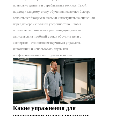
правильно дышать и отрабатывать технику. Такой
подход к каждому этапу обучения позволяет быстро
освоить необходимые навыки и выступать на сцене или
перед камерой с полной уверенностью. Чтобы
получить персональные рекомендации, можно
записаться на пробный урок и обсудить цели с
экспертом - это поможет научиться управлять
интонацией и использовать паузы как
профессиональный инструмент влияния.
Какие упражнения для
постановки голоса подходят