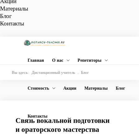
Акции
Материалы
Блог
Контакты
Главная
О нас
Репетиторы
Вы здесь:
Дистанционный учитель
.
Блог
Стоимость
Акции
Материалы
Блог
Контакты
Связь вокальной подготовки
Запи
на
и ораторского мастерства
пробн