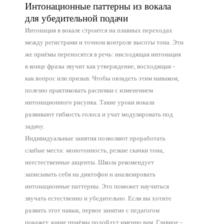
Интонационные паттерны из вокала
для убедительной подачи
Интонация в вокале строится на плавных переходах
между регистрами и точном контроле высоты тона. Эти
же приёмы переносятся в речь: нисходящая интонация
в конце фразы звучит как утверждение, восходящая -
как вопрос или призыв. Чтобы овладеть этим навыком,
полезно практиковать распевки с изменением
интонационного рисунка. Такие уроки вокала
развивают гибкость голоса и учат модулировать под
задачу.
Индивидуальные занятия позволяют проработать
слабые места: монотонность, резкие скачки тона,
неестественные акценты. Школа рекомендует
записывать себя на диктофон и анализировать
интонационные паттерны. Это поможет научиться
звучать естественно и убедительно. Если вы хотите
развить этот навык, первое занятие с педагогом
покажет, какие приёмы подойдут именно вам. Главное -