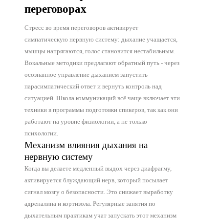
переговорах
Стресс во время переговоров активирует
симпатическую нервную систему: дыхание учащается,
мышцы напрягаются, голос становится нестабильным.
Вокальные методики предлагают обратный путь - через
осознанное управление дыханием запустить
парасимпатический ответ и вернуть контроль над
ситуацией. Школа коммуникаций всё чаще включает эти
техники в программы подготовки спикеров, так как они
работают на уровне физиологии, а не только
психологии.
Механизм влияния дыхания на
нервную систему
Когда вы делаете медленный выдох через диафрагму,
активируется блуждающий нерв, который посылает
сигнал мозгу о безопасности. Это снижает выработку
адреналина и кортизола. Регулярные занятия по
дыхательным практикам учат запускать этот механизм