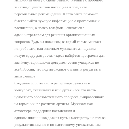
Исполнить мечту о сцене реально: начните с пробного
занятия, оцените свой потенциал и получите
персональные рекомендации. Карта сайта поможет
быстро найти нужную информацию о программах и
расписании, а номер телефона - связаться с
администратором для решения организационных
вопросов. Будь вы новичком, который только мечтает
попробовать, или опытным музыкантом, ищущим
новую среду для роста, - здесь найдётся программа для
вас. Репутации школы доверяют сотни учащихся по
всей России, что подтверждают отзывы и результаты
выпускников.
Создание собственного репертуара, участие в
конкурсах, фестивалях и концертах - всё это часть
целостного образовательного процесса, направленного
на гармоничное развитие артиста. Музыкальная
атмосфера, поддержка наставников и
единомышленников делают путь к мастерству не только
результативным, но и по-настоящему увлекательным.