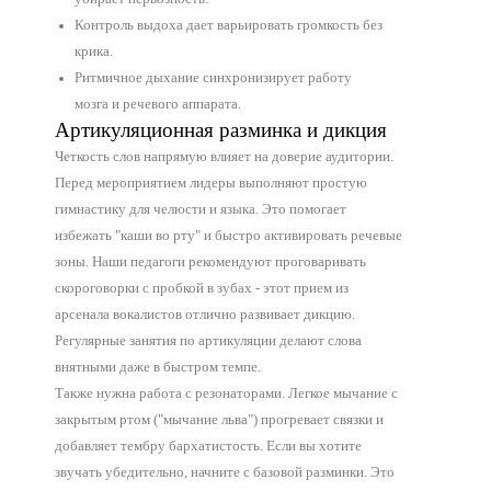
Контроль выдоха дает варьировать громкость без
крика.
Ритмичное дыхание синхронизирует работу
мозга и речевого аппарата.
Артикуляционная разминка и дикция
Четкость слов напрямую влияет на доверие аудитории.
Перед мероприятием лидеры выполняют простую
гимнастику для челюсти и языка. Это помогает
избежать "каши во рту" и быстро активировать речевые
зоны. Наши педагоги рекомендуют проговаривать
скороговорки с пробкой в зубах - этот прием из
арсенала вокалистов отлично развивает дикцию.
Регулярные занятия по артикуляции делают слова
внятными даже в быстром темпе.
Также нужна работа с резонаторами. Легкое мычание с
закрытым ртом ("мычание льва") прогревает связки и
добавляет тембру бархатистость. Если вы хотите
звучать убедительно, начните с базовой разминки. Это