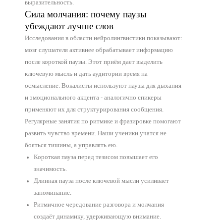
выразительность.
Сила молчания: почему паузы
убеждают лучше слов
Исследования в области нейролингвистики показывают:
мозг слушателя активнее обрабатывает информацию
после короткой паузы. Этот приём дает выделить
ключевую мысль и дать аудитории время на
осмысление. Вокалисты используют паузы для дыхания
и эмоционального акцента - аналогично спикеры
применяют их для структурирования сообщения.
Регулярные занятия по ритмике и фразировке помогают
развить чувство времени. Наши ученики учатся не
бояться тишины, а управлять ею.
Короткая пауза перед тезисом повышает его
значимость.
Длинная пауза после ключевой мысли усиливает
запоминание.
Ритмичное чередование разговора и молчания
создаёт динамику, удерживающую внимание.