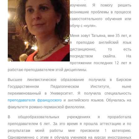
изучение. Я помогу решить
возникшие проблемы в процессе
самостоятельного обучения или
обучу с «нуля».
Меня зовут Татьяна, мне 35 лет, и
я преподаю английский язык
дистанционно, то есть
посредством скайпа. На
протяжении последних 12 лет я
работаю преподавателем этой дисциплины.
Высшее лингвистическое образование получила в Бирском
Государственном Педагогическом Институте, ныне
переименованный в Университет. Я получила специальность
преподавателя французского
и английского языков. Обучалась на
факультете романо-германской филологии.
В общеобразовательных учреждениях я проработала
преподавателем 6 лет. За это время я прошла аттестацию и по
результатам моей работы мне присвоили 1 категорию.
Одновременно с этим я обучала учеников на курсах иностранных