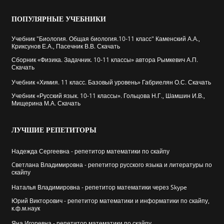
ПОПУЛЯРНЫЕ
УЧЕБНИКИ
Учебник "Биология. Общая биология.10-11 класс" Каменский А.А.,
Криксунов Е.А., Пасечник В.В. Скачать
Сборник «Физика. Задачник. 10-11 классы» автора Рымкевич А.П.
Скачать
Учебник «Химия. 11 класс. Базовый уровень» Габриелян О.С. Скачать
Учебник «Русский язык. 10-11 классы». Гольцова Н.Г., Шамшин И.В.,
Мищерина М.А. Скачать
ЛУЧШИЕ
РЕПЕТИТОРЫ
Надежда Сергеевна - репетитор математики по скайпу
Cветлана Владимировна - репетитор русского языка и литературы по
скайпу
Наталья Владимировна - репетитор математики через Skype
Юрий Викторович - репетитор математики и информатики по скайпу,
к.ф.м.наук
Яна Игоревна - репетитор математики по скайпу