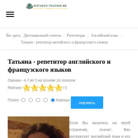
Главная
О нас
Вы здесь:
Репетиторы
Дистанционный учитель
.
Репетиторы
.
Английский язык
.
Татьяна - репетитор английского и французского языков
Стоимость
Татьяна - репетитор английского и
Акции
французского языков
Материалы
Оценка
-
4.7
из
5
на основе
24
голосов
Рейтинг
/ 5
Блог
Плохо
Хорошо
Контакты
Если Вы казались на моей
страничке, значит, Вас
интересует английский язык и его