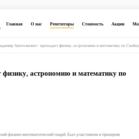
Главная
О нас
Репетиторы
Стоимость
Акции
Ма
адимир Анатольевич - преподает физику, астрономию и математику по Скайп
т физику, астрономию и математику по
ский физико-математический лицей. Был участником и призером