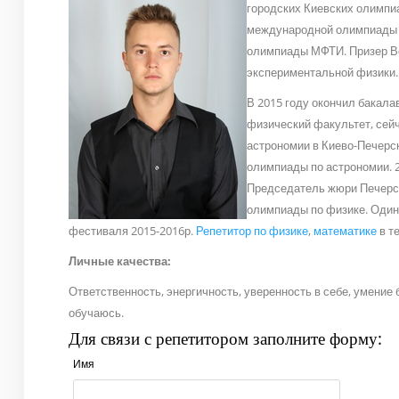
городских Киевских олимпи
международной олимпиады п
олимпиады МФТИ. Призер Вс
экспериментальной физики.
В 2015 году окончил бакала
физический факультет, сейча
астрономии в Киево-Печерс
олимпиады по астрономии. 20
Председатель жюри Печерск
олимпиады по физике. Один
фестиваля 2015-2016р.
Репетитор по физике
,
математике
в те
Личные качества:
Ответственность, энергичность, уверенность в себе, умение
обучаюсь.
Для связи с репетитором заполните форму:
Имя