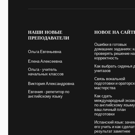
НАШИ
НОВЫЕ
НОВОЕ
НА САЙТ
ПРЕПОДАВАТЕЛИ
Ошибки в готовых
домашних заданиях: к
Ольга Евгеньевна
проверять решение на
корректность
Елена Алексеевна
Как выбрать cиденья 
Ольга - учитель
унитазов
начальных классов
Связь вокальной
подготовки и ораторск
Виктория Александровна
мастерства
Евгения - репетитор по
Как сдать
английскому языку
международный экза
по английскому языму
ваш личный план
подготовки
Испанский язык: заче
его учить и как сдела
результат заметнее