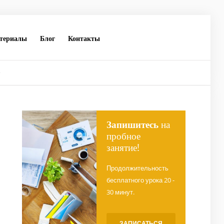
териалы
Блог
Контакты
у
Запишитесь
на
пробное
занятие!
Продолжительность
бесплатного урока 20 -
30 минут.
ЗАПИСАТЬСЯ