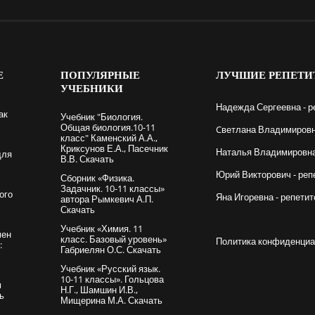
Е
ПОПУЛЯРНЫЕ
ЛУЧШИЕ
РЕПЕТИ
УЧЕБНИКИ
Надежда Сергеевна - р
ак
Учебник "Биология.
Общая биология.10-11
Cветлана Владимировна
класс" Каменский А.А.,
Криксунов Е.А., Пасечник
Наталья Владимировна 
для
В.В. Скачать
Юрий Викторович - реп
Сборник «Физика.
Задачник. 10-11 классы»
ого
Яна Игоревна - репетит
автора Рымкевич А.П.
Скачать
Учебник «Химия. 11
мен
класс. Базовый уровень»
Политика конфиденциа
:
Габриелян О.С. Скачать
Учебник «Русский язык.
10-11 классы». Гольцова
м
Н.Г., Шамшин И.В.,
ть
Мищерина М.А. Скачать