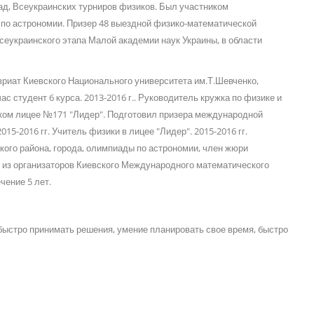
ад, Всеукраинских турниров физиков. Был участником
о астрономии. Призер 48 выездной физико-математической
еукраинского этапа Малой академии наук Украины, в области
вриат Киевского Национального университета им.Т.Шевченко,
с студент 6 курса. 2013-2016 г.. Руководитель кружка по физике и
ком лицее №171 "Лидер". Подготовил призера международной
15-2016 гг. Учитель физики в лицее "Лидер". 2015-2016 гг.
ого района, города, олимпиады по астрономии, член жюри
 из организаторов Киевского Международного математического
чение 5 лет.
 быстро принимать решения, умение планировать свое время, быстро