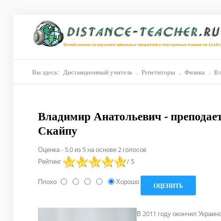
Главная
О нас
Репетиторы
Вы здесь:
Дистанционный учитель
.
Репетиторы
.
Физика
.
Вл
Стоимость
Владимир Анатольевич - преподае
Акции
Скайпу
Материалы
Оценка
-
5.0
из
5
на основе
2
голосов
Блог
Рейтинг
/ 5
Контакты
Плохо
Хорошо
В 2011 году окончил Украин