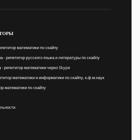
ТОРЫ
епетитор математики по скайпу
 - репетитор русского языка и литературы по скайпу
- репетитор математики через Skype
етитор математики и информатики по скайпу, к.ф.м.наук
ор математики по скайпу
льности