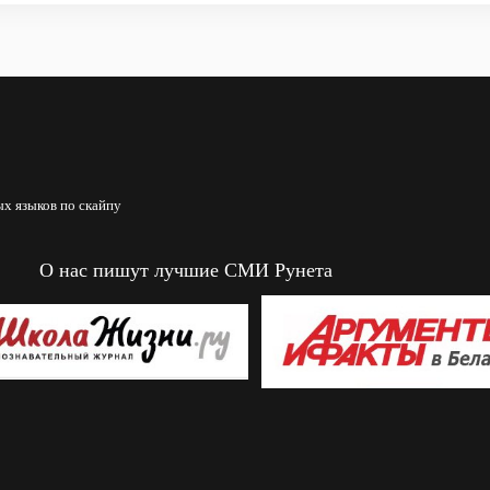
х языков по скайпу
О нас пишут лучшие СМИ Рунета