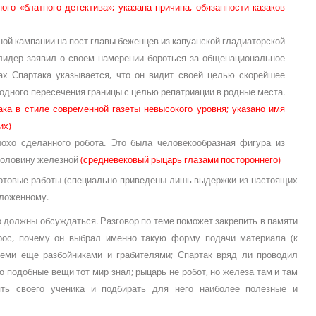
о «блатного детектива»; указана причина, обязанности казаков
ой кампании на пост главы беженцев из капуанской гладиаторской
лидер заявил о своем намерении бороться за общенациональное
ах Спартака указывается, что он видит своей целью скорейшее
одного пересечения границы с целью репатриации в родные места.
ка в стиле современной газеты невысокого уровня; указано имя
их)
охо сделанного робота. Это была человекообразная фигура из
половину железной
(средневековый рыцарь глазами постороннего)
готовые работы (специально приведены лишь выдержки из настоящих
зложенному.
о должны обсуждаться. Разговор по теме поможет закрепить в памяти
рос, почему он выбрал именно такую форму подачи материала (к
теми еще разбойниками и грабителями; Спартак вряд ли проводил
 подобные вещи тот мир знал; рыцарь не робот, но железа там и там
ять своего ученика и подбирать для него наиболее полезные и