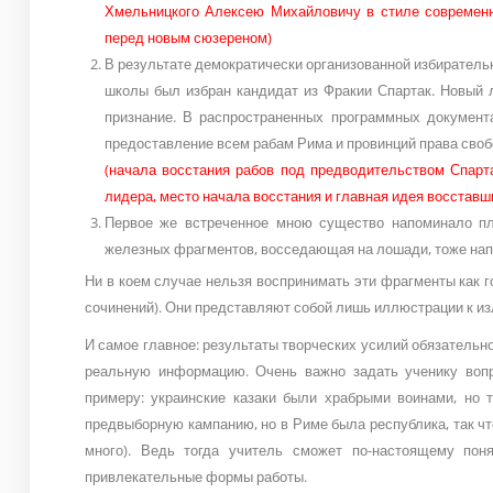
Хмельницкого Алексею Михайловичу в стиле современног
перед новым сюзереном)
В результате демократически организованной избирательн
школы был избран кандидат из Фракии Спартак. Новый 
признание. В распространенных программных документ
предоставление всем рабам Рима и провинций права своб
(начала восстания рабов под предводительством Спарта
лидера, место начала восстания и главная идея восставш
Первое же встреченное мною существо напоминало пл
железных фрагментов, восседающая на лошади, тоже на
Ни в коем случае нельзя воспринимать эти фрагменты как 
сочинений). Они представляют собой лишь иллюстрации к и
И самое главное: результаты творческих усилий обязательн
реальную информацию. Очень важно задать ученику воп
примеру: украинские казаки были храбрыми воинами, но 
предвыборную кампанию, но в Риме была республика, так что
много). Ведь тогда учитель сможет по-настоящему пон
привлекательные формы работы.