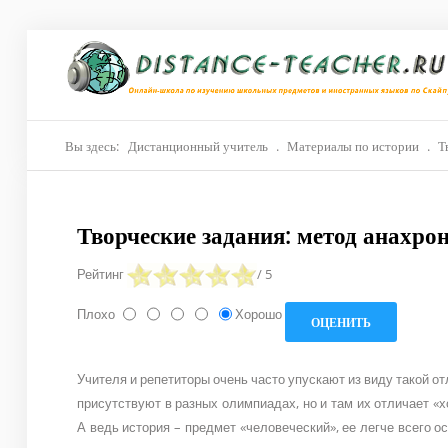
Главная
О нас
Репетиторы
Вы здесь:
Дистанционный учитель
.
Материалы по истории
.
Т
Стоимость
Творческие задания: метод анахро
Акции
Рейтинг
/ 5
Материалы
Плохо
Хорошо
Блог
Контакты
Учителя и репетиторы очень часто упускают из виду такой от
присутствуют в разных олимпиадах, но и там их отличает «
А ведь история – предмет «человеческий», ее легче всего о