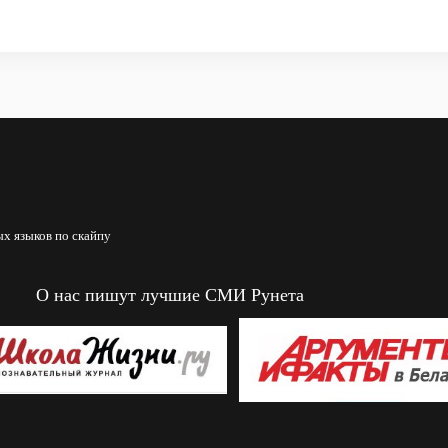
х языков по скайпу
О нас пишут лучшие СМИ Рунета