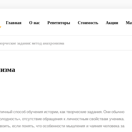
Главная
О нас
Репетиторы
Стоимость
Акции
Ма
ворческие задания: метод анахронизма
низма
личный способ обучения истории, как творческие задания. Они обычно
холодность», отсутствие обращения к личностным свойствам ученика.
своить, если понять, что особенности мышления и чаяния человека за