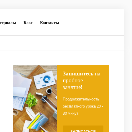
териалы
Блог
Контакты
Запишитесь
на
пробное
занятие!
Продолжительность
бесплатного урока 20 -
30 минут.
ЗАПИСАТЬСЯ