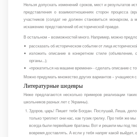
Нельзя допускать изменений сроков, мест и результатов и
представления о взаимоотношениях сторон процесса (в
участников (солдат не должен становиться монархом, а 
искажению представлений об исторической правде.
В остальном – возможностей много. Например, можно предл
рассказать об историческом событии от лица историческо
изложить описание в конкретном стиле (объявление, 
органы…);
«прокатиться на машине времени» - сделать описание с то
Можно придумать множество других вариантов – учащиеся са
Литературные шедевры
Ниже предлагаются несколько примеров реализации таких
школьников разных лет с Украины).
Здоров, царь! Пишет тебе Богдан. Послушай, Леша, дело
только треплют они нас, как тузик грелку. Про тебя же м
всегда были первейшие братаны. Вот и решили мы под тво
вовремя доставлять. А если у тебя напряг какой выйдет, 