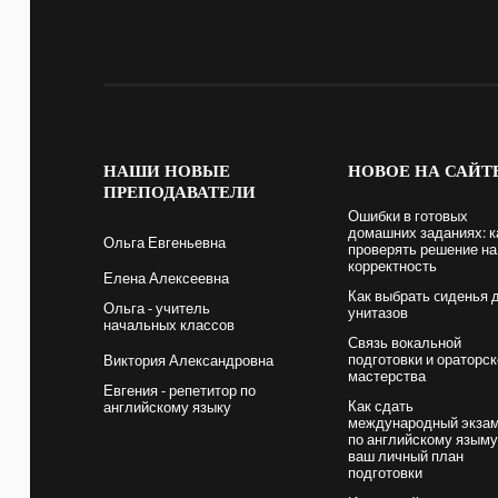
НАШИ
НОВЫЕ
НОВОЕ
НА САЙТ
ПРЕПОДАВАТЕЛИ
Ошибки в готовых
домашних заданиях: к
Ольга Евгеньевна
проверять решение на
корректность
Елена Алексеевна
Как выбрать cиденья 
Ольга - учитель
унитазов
начальных классов
Связь вокальной
подготовки и ораторск
Виктория Александровна
мастерства
Евгения - репетитор по
Как сдать
английскому языку
международный экза
по английскому языму
ваш личный план
подготовки