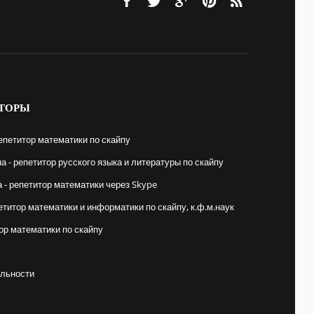
ТОРЫ
епетитор математики по скайпу
 - репетитор русского языка и литературы по скайпу
- репетитор математики через Skype
етитор математики и информатики по скайпу, к.ф.м.наук
ор математики по скайпу
льности