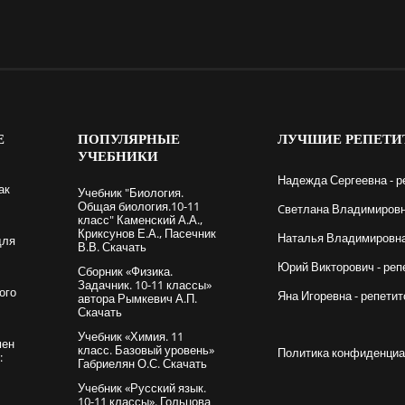
Е
ПОПУЛЯРНЫЕ
ЛУЧШИЕ
РЕПЕТИ
УЧЕБНИКИ
Надежда Сергеевна - р
ак
Учебник "Биология.
Общая биология.10-11
Cветлана Владимировна
класс" Каменский А.А.,
Криксунов Е.А., Пасечник
Наталья Владимировна 
для
В.В. Скачать
Юрий Викторович - реп
Сборник «Физика.
Задачник. 10-11 классы»
ого
Яна Игоревна - репетит
автора Рымкевич А.П.
Скачать
Учебник «Химия. 11
мен
класс. Базовый уровень»
Политика конфиденциа
:
Габриелян О.С. Скачать
Учебник «Русский язык.
10-11 классы». Гольцова