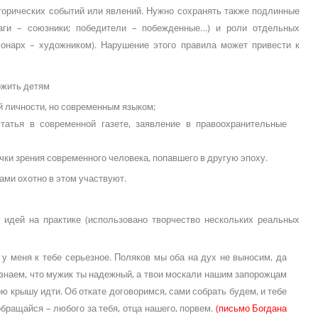
сторических событий или явлений. Нужно сохранять также подлинные
раги – союзники; победители – побежденные…) и роли отдельных
монарх – художником). Нарушение этого правила может привести к
ожить детям
й личности, но современным языком;
статья в современной газете, заявление в правоохранительные
чки зрения современного человека, попавшего в другую эпоху.
ми охотно в этом участвуют.
 идей на практике (использовано творчество нескольких реальных
 у меня к тебе серьезное. Поляков мы оба на дух не выносим, да
ы знаем, что мужик ты надежный, а твои москали нашим запорожцам
ю крышу идти. Об откате договоримся, сами собрать будем, и тебе
обращайся – любого за тебя, отца нашего, порвем.
(письмо Богдана