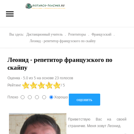
Главная
О нас
Репетиторы
Вы здесь:
Дистанционный учитель
.
Репетиторы
.
Французский
.
Леонид - репетитор французского по скайпу
Стоимость
Леонид - репетитор французского по
Акции
скайпу
Материалы
Оценка
-
5.0
из
5
на основе
23
голосов
Рейтинг
/ 5
Блог
Плохо
Хорошо
Контакты
Приветствую Вас на своей
страничке. Меня зовут Леонид.