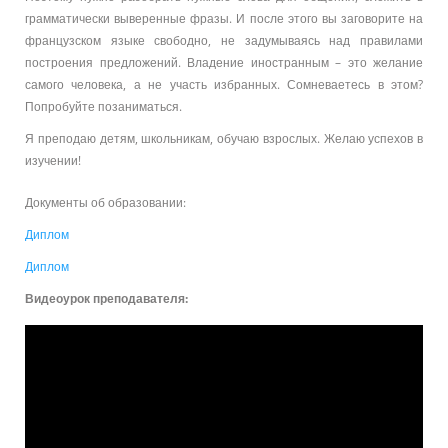
грамматически выверенные фразы. И после этого вы заговорите на
французском языке свободно, не задумываясь над правилами
построения предложений. Владение иностранным – это желание
самого человека, а не участь избранных. Сомневаетесь в этом?
Попробуйте позаниматься.
Я преподаю детям, школьникам, обучаю взрослых. Желаю успехов в
изучении!
Документы об образовании:
Диплом
Диплом
Видеоурок преподавателя: