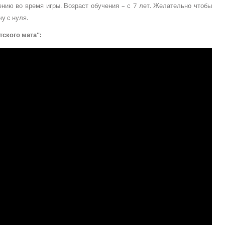
ению во время игры. Возраст обучения – с 7 лет. Желательно чтобы
чу с нуля.
тского мата":