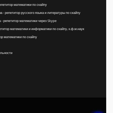
епетитор математики по скайпу
 - репетитор русского языка и литературы по скайпу
- репетитор математики через Skype
етитор математики и информатики по скайпу, к.ф.м.наук
ор математики по скайпу
льности