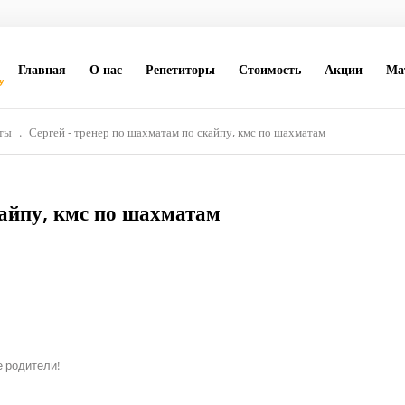
Главная
О нас
Репетиторы
Стоимость
Акции
Ма
ты
.
Сергей - тренер по шахматам по скайпу, кмс по шахматам
кайпу, кмс по шахматам
 родители!