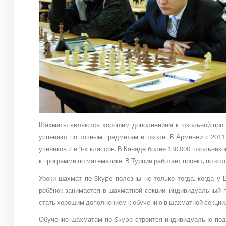
Шахматы являются хорошим дополнением к школьной прог
успевают по точным предметам в школе. В Армении с 201
учеников 2 и 3-х классов. В Канаде более 130.000 школьнико
к программе по математике. В Турции работает проект, по ко
Уроки шахмат по Skype полезны не только тогда, когда у
ребёнок занимается в шахматной секции, индивидуальный 
стать хорошим дополнением к обучению в шахматной секции
Обучение шахматам по Skype строится индивидуально под