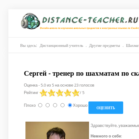
Главная
О нас
Репетиторы
Вы здесь:
Дистанционный учитель
.
Другие предметы
.
Шахма
Стоимость
Сергей - тренер по шахматам по с
Акции
Оценка
-
5.0
из
5
на основе
23
голосов
Материалы
Рейтинг
/ 5
Блог
Плохо
Хорошо
Контакты
Здравствуйте, уважаемые
Немного о себе
: