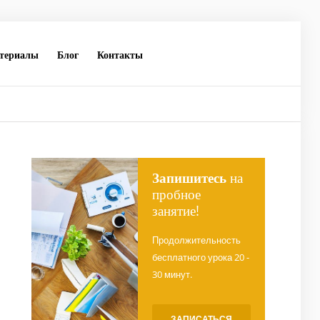
териалы
Блог
Контакты
Запишитесь
на
пробное
занятие!
Продолжительность
бесплатного урока 20 -
30 минут.
ЗАПИСАТЬСЯ