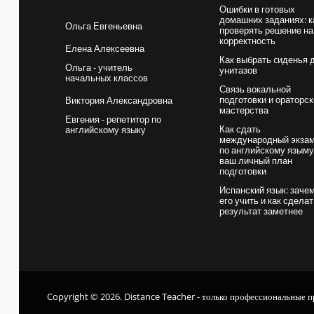
Ошибки в готовых
домашних заданиях: к
Ольга Евгеньевна
проверять решение на
корректность
Елена Алексеевна
Как выбрать cиденья 
Ольга - учитель
унитазов
начальных классов
Связь вокальной
подготовки и ораторск
Виктория Александровна
мастерства
Евгения - репетитор по
Как сдать
английскому языку
международный экза
по английскому языму
ваш личный план
подготовки
Испанский язык: заче
его учить и как сдела
результат заметнее
Copyright © 2026. Distance Teacher - только профессиональные п