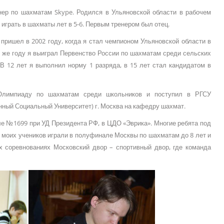
енер по шахматам Skype. Родился в Ульяновской области в рабочем
играть в шахматы лет в 5-6. Первым тренером был отец.
пришел в 2002 году, когда я стал чемпионом Ульяновской области в
ом же году я выиграл Первенство России по шахматам среди сельских
 В 12 лет я выполнил норму 1 разряда, в 15 лет стал кандидатом в
Олимпиаду по шахматам среди школьников и поступил в РГСУ
нный Социальный Университет) г. Москва на кафедру шахмат.
ле №1699 при УД Президента РФ, в ЦДО «Эврика». Многие ребята под
 моих учеников играли в полуфинале Москвы по шахматам до 8 лет и
 соревнованиях Московский двор – спортивный двор, где команда