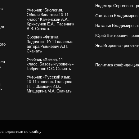
Надежда Сергеевна - р
ак
Учебник "Биология.
Общая биология.10-11
Cветлана Владимировна
класс" Каменский А.А.,
Криксунов Е.А., Пасечник
Наталья Владимировна 
для
В.В. Скачать
Юрий Викторович - реп
Сборник «Физика.
Задачник. 10-11 классы»
ого
Яна Игоревна - репетит
автора Рымкевич А.П.
Скачать
Учебник «Химия. 11
мен
класс. Базовый уровень»
Политика конфиденциа
:
Габриелян О.С. Скачать
Учебник «Русский язык.
10-11 классы». Гольцова
м
Н.Г., Шамшин И.В.,
ть
Мищерина М.А. Скачать
реподаватели по скайпу