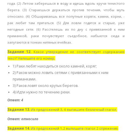
года. (2) Летом заберешься в воду и идешь вдоль кручи тенистого
берега. (3) Стараешься держаться против течения, чтобы муть
относило. (4) Обшариваешь все попутные коряги, камни, корни, -
рак любит там прятаться. (5) Для ловли годятся и старые, уже
негодные сети. (6) Расстелешь их по дну с привязанной к ним
приманкой, раки почувствуют съедобное, набьются сюда и
запутаются в тонких нитяных ячейках.
Задание 12.
Какое утверждение не соответствует содержанию
текст? Напишите его номер.
1) Раки любят находиться около камней, коряг;
2) Раком можно ловить сетями с привязанными к ним
приманками.
3) Раков ловят около крутых берегов.
4) Идти нужно по течению реки.
Ответ: 4
Задание 13.
Из предложений 3, 4 выпишите безличный глагол.
Ответ: относило
Задание 14.
Из предложений 1,2 выпишите глагол 2 спряжения.