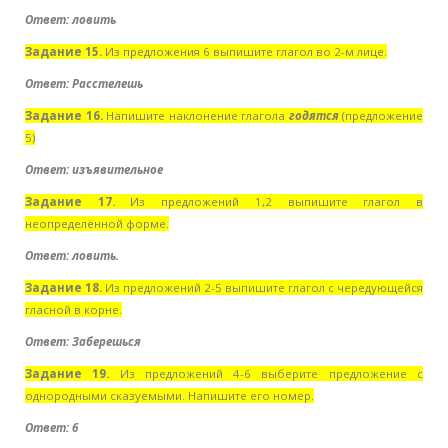
Ответ: ловить
Задание 15.
Из предложения 6 выпишите глагол во 2-м лице.
Ответ: Расстелешь
Задание 16.
Напишите наклонение глагола
годятся
(предложение
5)
Ответ: изъявительное
Задание 17.
Из предложений 1,2 выпишите глагол в
неопределённой форме.
Ответ: ловить.
Задание 18.
Из предложений 2-5 выпишите глагол с чередующейся
гласной в корне.
Ответ: За
б
е
р
ешься
Задание 19.
Из предложений 4-6 выберите предложение с
однородными сказуемыми. Напишите его номер.
Ответ: 6