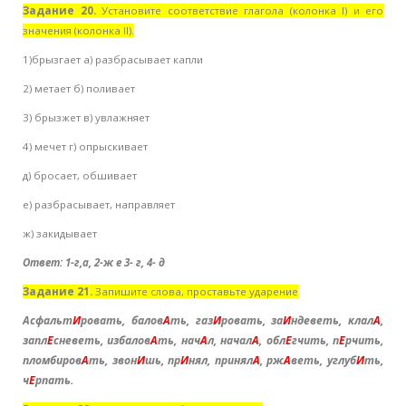
Задание 20.
Установите соответствие глагола (колонка I) и его
значения (колонка II).
1)брызгает а) разбрасывает капли
2) метает б) поливает
3) брызжет в) увлажняет
4) мечет г) опрыскивает
д) бросает, обшивает
е) разбрасывает, направляет
ж) закидывает
Ответ: 1-г,а, 2-ж е 3- г, 4- д
Задание 21.
Запишите слова, проставьте ударение
Асфальт
И
ровать
,
балов
А
ть
,
газ
И
ровать
,
за
И
ндеветь
,
клал
А
,
запл
Е
сневеть
,
избалов
А
ть
,
нач
А
л
,
начал
А
,
обл
Е
гчить
,
п
Е
рчить
,
пломбиров
А
ть
,
звон
И
шь
,
пр
И
нял
,
принял
А
,
рж
А
веть
,
углуб
И
ть
,
ч
Е
рпать.