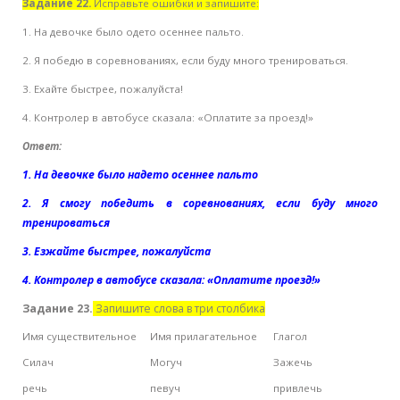
Задание 22.
Исправьте ошибки и запишите:
1. На девочке было одето осеннее пальто.
2. Я победю в соревнованиях, если буду много тренироваться.
3. Ехайте быстрее, пожалуйста!
4. Контролер в автобусе сказала: «Оплатите за проезд!»
Ответ:
1.
На девочке было надето осеннее пальто
2.
Я смогу победить в соревнованиях, если буду много
тренироваться
3.
Езжайте быстрее, пожалуйста
4.
Контролер в автобусе сказала: «Оплатите проезд!»
Задание 23.
Запишите слова в три столбика
Имя существительное
Имя прилагательное
Глагол
Силач
Могуч
Зажечь
речь
певуч
привлечь