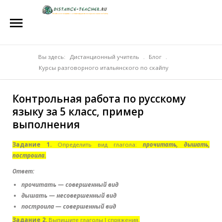
Главная
О нас
Репетиторы
Вы здесь:
Дистанционный учитель
.
Блог
.
Курсы разговорного итальянского по скайпу
Стоимость
Контрольная работа по русскому
Акции
языку за 5 класс, пример
Материалы
выполнения
Блог
Задание 1.
Определить вид глагола:
прочитать, дышать,
построила.
Контакты
Ответ:
прочитать — совершенный вид
дышать — несовершенный вид
построила — совершенный вид
Задание 2.
Выпишите глаголы I спряжения.