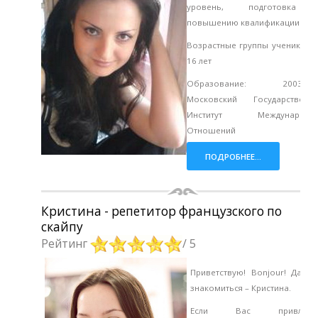
уровень, подготовка
повышению квалификации
Возрастные группы учеников: 
16 лет
Образование: 2003-20
Московский Государственн
Институт Международн
Отношений
ПОДРОБНЕЕ...
Кристина - репетитор французского по
скайпу
Рейтинг
/ 5
Приветствую! Bonjour! Давай
знакомиться – Кристина.
Если Вас привлекае