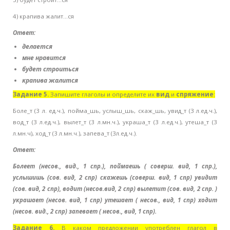
4) крапива жалит...ся
Ответ:
делается
мне нравится
будет строиться
крапива жалится
Задание 5.
Запишите глаголы и определите их
вид
и
спряжение
:
Боле_т (3 л. ед.ч.), пойма_шь, услыш_шь, скаж_шь, увид_т (3 л.ед.ч.),
вод_т (3 л.ед.ч.), вылет_т (3 л.мн.ч.), украша_т (3 л.ед.ч.), утеша_т (3
л.мн.ч), ход_т (3 л.мн.ч.), запева_т (3л.ед.ч.).
Ответ:
Болеет (несов., вид., 1 спр.), поймаешь ( соверш. вид, 1 спр.),
услышишь (сов. вид, 2 спр) скажешь (соверш. вид, 1 спр) увидит
(сов. вид, 2 спр), водит (несов.вид, 2 спр) вылетит (сов. вид, 2 спр. )
украшает (несов. вид, 1 спр) утешает ( несов., вид, 1 спр) ходит
(несов. вид., 2 спр) запевает ( несов., вид, 1 спр).
Задание 6.
В каком предложении употреблен глагол в