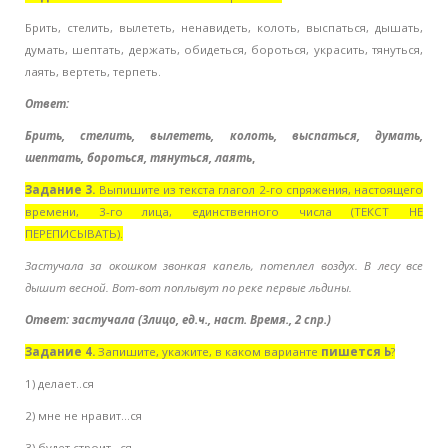
Брить, стелить, вылететь, ненавидеть, колоть, выспаться, дышать,
думать, шептать, держать, обидеться, бороться, украсить, тянуться,
лаять, вертеть, терпеть.
Ответ:
Брить, стелить, вылететь, колоть, выспаться, думать,
шептать, бороться, тянуться, лаять
,
Задание 3.
Выпишите из текста глагол 2-го спряжения, настоящего
времени, 3-го лица, единственного числа (ТЕКСТ НЕ
ПЕРЕПИСЫВАТЬ).
Застучала за окошком звонкая капель, потеплел воздух. В лесу все
дышит весной. Вот-вот поплывут по реке первые льдины.
Ответ: застучала (3лицо, ед.ч., наст. Время., 2 спр.)
Задание 4.
Запишите, укажите, в каком варианте
пишется Ь
?
1) делает..ся
2) мне не нравит...ся
3) будет строит...ся