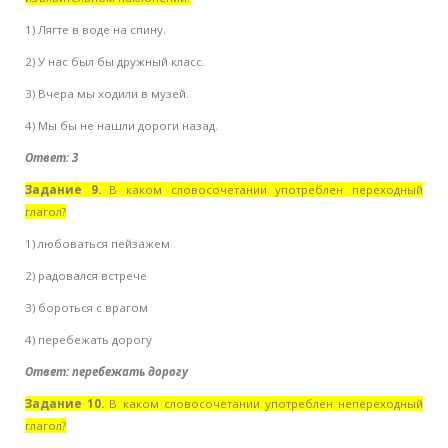
1) Лягте в воде на спину.
2) У нас был бы дружный класс.
3) Вчера мы ходили в музей.
4) Мы бы не нашли дороги назад.
Ответ: 3
Задание 9.
В каком словосочетании употреблен переходный
глагол?
1) любоваться пейзажем
2) радовался встрече
3) бороться с врагом
4) перебежать дорогу
Ответ: перебежать дорогу
Задание 10.
В каком словосочетании употреблен непереходный
глагол?