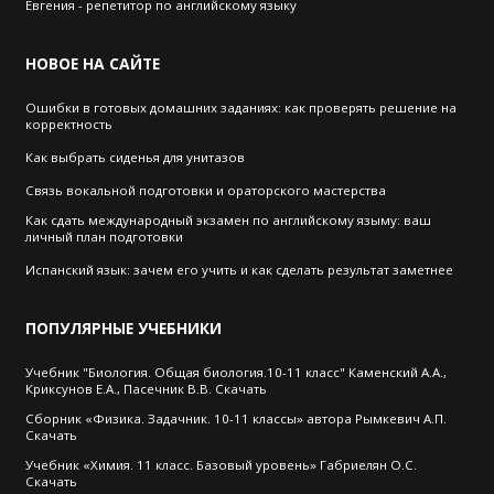
Евгения - репетитор по английскому языку
НОВОЕ
НА САЙТЕ
Ошибки в готовых домашних заданиях: как проверять решение на
корректность
Как выбрать cиденья для унитазов
Связь вокальной подготовки и ораторского мастерства
Как сдать международный экзамен по английскому языму: ваш
личный план подготовки
Испанский язык: зачем его учить и как сделать результат заметнее
ПОПУЛЯРНЫЕ
УЧЕБНИКИ
Учебник "Биология. Общая биология.10-11 класс" Каменский А.А.,
Криксунов Е.А., Пасечник В.В. Скачать
Сборник «Физика. Задачник. 10-11 классы» автора Рымкевич А.П.
Скачать
Учебник «Химия. 11 класс. Базовый уровень» Габриелян О.С.
Скачать