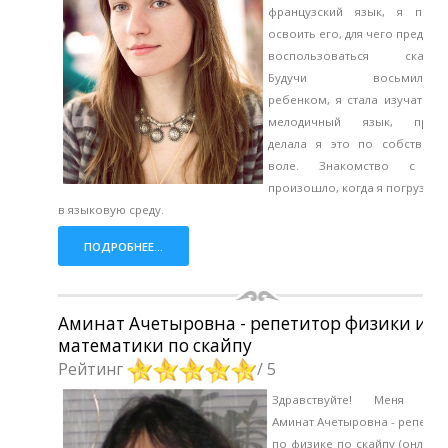
французский язык, я помо
освоить его, для чего предлаг
воспользоваться скайпо
Будучи восьмилетни
ребенком, я стала изучать эт
мелодичный язык, прич
делала я это по собственн
воле. Знакомство с н
произошло, когда я погрузила
в языковую среду.
ПОДРОБНЕЕ...
Аминат Ачетыровна - репетитор физики и
математики по скайпу
Рейтинг
/ 5
Здравствуйте! Меня зов
Аминат Ачетыровна - репетит
по физике по скайпу (онлайн)