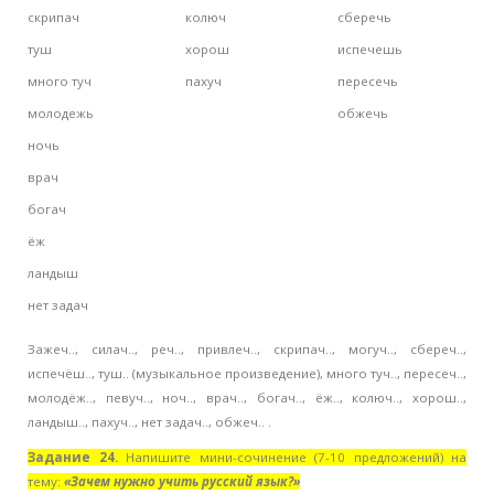
скрипач
колюч
сберечь
туш
хорош
испечешь
много туч
пахуч
пересечь
молодежь
обжечь
ночь
врач
богач
ёж
ландыш
нет задач
Зажеч.., силач.., реч.., привлеч.., скрипач.., могуч.., сбереч..,
испечёш.., туш.. (музыкальное произведение), много туч.., пересеч..,
молодёж.., певуч.., ноч.., врач.., богач.., ёж.., колюч.., хорош..,
ландыш.., пахуч.., нет задач.., обжеч.. .
Задание 24.
Напишите мини-сочинение (7-10 предложений) на
тему:
«Зачем нужно учить русский язык?»