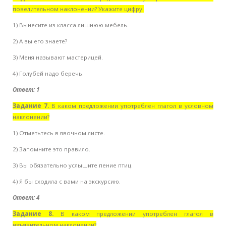
повелительном наклонении? Укажите цифру.
1) Вынесите из класса лишнюю мебель.
2) А вы его знаете?
3) Меня называют мастерицей.
4) Голубей надо беречь.
Ответ: 1
Задание 7.
В каком предложении употреблен глагол в условном
наклонении?
1) Отметьтесь в явочном листе.
2) Запомните это правило.
3) Вы обязательно услышите пение птиц.
4) Я бы сходила с вами на экскурсию.
Ответ: 4
Задание 8.
В каком предложении употреблен глагол в
изъявительном наклонении?