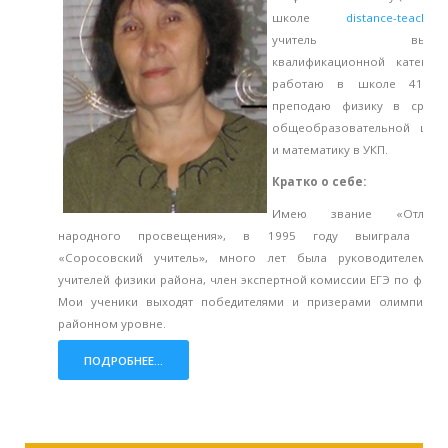
школе
distance-teacher.
учитель высше
квалификационной категори
работаю в школе 41 го
преподаю физику в средн
общеобразовательной шко
и математику в УКП.
Кратко о себе:
Имею звание «Отличн
народного просвещения», в 1995 году выиграла гра
«Соросовский учитель», много лет была руководителем 
учителей физики района, член экспертной комиссии ЕГЭ по физик
Мои ученики выходят победителями и призерами олимпиад 
районном уровне.
ПОДРОБНЕЕ...