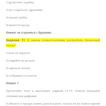
1) допустить ошибку
2) не ссориться с друзьями
3) нашел грибы
4) вынести мусор
Ответ: не ссориться с друзьями
Задание 11.
В каком словосочетании употреблён безличный
глагол?
1) мне не верится
2) надейся на лучшее
3) оденься теплее
4) собрание состоится
Ответ: 1
Прочитайте текст и выполните задания 12-19. Ответы запишите
словами или цифрами.
(1) Можно и проще ловить раков в реке, только не во всякое время