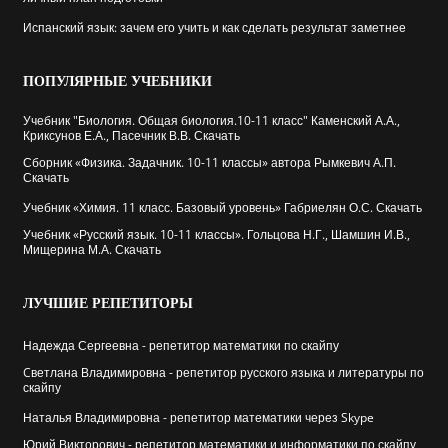
Испанский язык: зачем его учить и как сделать результат заметнее
ПОПУЛЯРНЫЕ
УЧЕБНИКИ
Учебник "Биология. Общая биология.10-11 класс" Каменский А.А.,
Криксунов Е.А., Пасечник В.В. Скачать
Сборник «Физика. Задачник. 10-11 классы» автора Рымкевич А.П.
Скачать
Учебник «Химия. 11 класс. Базовый уровень» Габриелян О.С. Скачать
Учебник «Русский язык. 10-11 классы». Гольцова Н.Г., Шамшин И.В.,
Мищерина М.А. Скачать
ЛУЧШИЕ
РЕПЕТИТОРЫ
Надежда Сергеевна - репетитор математики по скайпу
Cветлана Владимировна - репетитор русского языка и литературы по
скайпу
Наталья Владимировна - репетитор математики через Skype
Юрий Викторович - репетитор математики и информатики по скайпу,