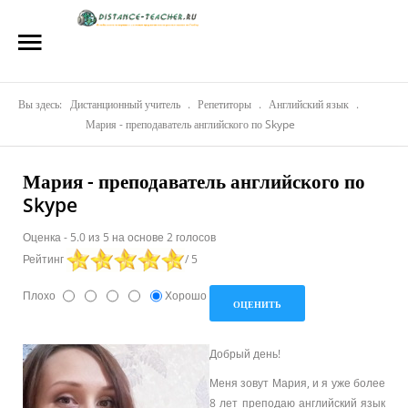
Главная
О нас
Вы здесь:
Репетиторы
Дистанционный учитель
.
Репетиторы
.
Английский язык
.
Мария - преподаватель английского по Skype
Стоимость
Мария - преподаватель английского по
Акции
Skype
Материалы
Оценка
-
5.0
из
5
на основе
2
голосов
Рейтинг
/ 5
Блог
Плохо
Хорошо
Контакты
Добрый день!
Меня зовут Мария, и я уже более
8 лет преподаю английский язык