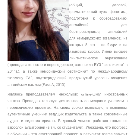
(общий, деловой,
грамматический курс, фонетика,
подготовка к собеседованию,
английский для
бортпроводников, английский
для кембриджских экзаменов), из
которых 8 лет – по Skype и на
языковых курсах. Имею высшее
лингвистическое образование
(преподавательское и переводческое, закончила ВУЗ "с отличием" в
2011г.), а также кембриджский сертификат по международному
экзамену CAE, подтверждающий продвинутый уровень владения
английским языком (Pass A, 2015).
Являюсь преподавателем нескольких online-школ иностранных
языков. Преподавательскую деятельность совмещаю с участием в
переводческих проектах. На своих уроках использую, в основном,
аутентичные учебники ведущих издательств, а также современные
аудио- и видеоматериалы. В данный момент работаю только со
взрослой аудиторией (в т.ч. со студентами). Убеждена, что прогресс
в обучении – это двусторонний процесс, а результат всегда зависит