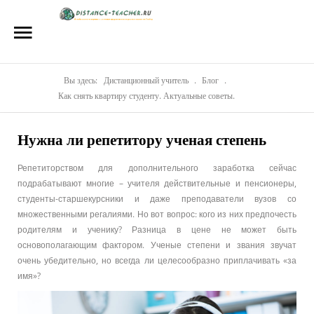
Главная
О нас
Репетиторы
Вы здесь:
Дистанционный учитель
.
Блог
.
Как снять квартиру студенту. Актуальные советы.
Стоимость
Нужна ли репетитору ученая степень
Акции
Репетиторством для дополнительного заработка сейчас
Материалы
подрабатывают многие – учителя действительные и пенсионеры,
студенты-старшекурсники и даже преподаватели вузов со
Блог
множественными регалиями. Но вот вопрос: кого из них предпочесть
родителям и ученику? Разница в цене не может быть
Контакты
основополагающим фактором. Ученые степени и звания звучат
очень убедительно, но всегда ли целесообразно приплачивать «за
имя»?