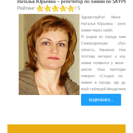
Наталья Юрьевна – репетитор по химии по SKYPE
Рейтинг
/ 5
Здравствуйте! Меня зов
Наталья Юрьевна - репетит
химии через скайп.
Я родом из города химиков
Северодонецка (Луганск
область, Украина). Наверн
поэтому интерес к изучен
химии появился у меня ещё
школе. Наш преподавате
говорил: «Стыдно не зна
химию в городе, где дыши
всей таблицей Менделеева».
ПОДРОБНЕЕ...