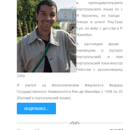
я преподаватель/репетит
португальского языка по скайп
Я бразилец, из города Пор
Алегре в штате Риу-Гранди-д
Сул, но живу с детства в Рио-д
Жанейро.
В настоящее время я
переводчик (с русского 
португальский) и препод
португальский язык иностранца
Работаю с русскоговорящими
2000.
Я учился на Филологическом Факультете Федерально
Государственного Университета Рио-де-Жанейро с 1998 по 2001 г
(Русский и португальский языки).
ПОДРОБНЕЕ...