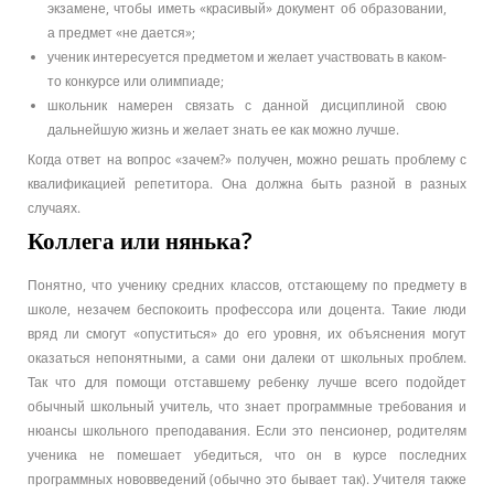
экзамене, чтобы иметь «красивый» документ об образовании,
а предмет «не дается»;
ученик интересуется предметом и желает участвовать в каком-
то конкурсе или олимпиаде;
школьник намерен связать с данной дисциплиной свою
дальнейшую жизнь и желает знать ее как можно лучше.
Когда ответ на вопрос «зачем?» получен, можно решать проблему с
квалификацией репетитора. Она должна быть разной в разных
случаях.
Коллега или нянька?
Понятно, что ученику средних классов, отстающему по предмету в
школе, незачем беспокоить профессора или доцента. Такие люди
вряд ли смогут «опуститься» до его уровня, их объяснения могут
оказаться непонятными, а сами они далеки от школьных проблем.
Так что для помощи отставшему ребенку лучше всего подойдет
обычный школьный учитель, что знает программные требования и
нюансы школьного преподавания. Если это пенсионер, родителям
ученика не помешает убедиться, что он в курсе последних
программных нововведений (обычно это бывает так). Учителя также