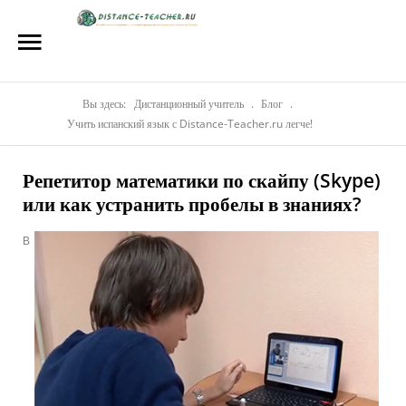
Главная
О нас
Репетиторы
Вы здесь:
Дистанционный учитель
.
Блог
.
Учить испанский язык с Distance-Teacher.ru легче!
Стоимость
Репетитор математики по скайпу (Skype)
Акции
или как устранить пробелы в знаниях?
Материалы
В
Блог
Контакты