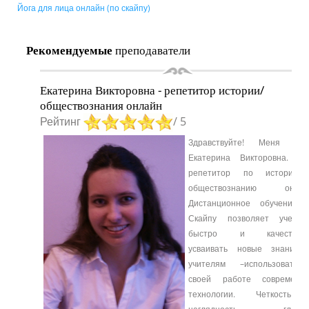
Йога для лица онлайн (по скайпу)
Рекомендуемые
преподаватели
Екатерина Викторовна - репетитор истории/
обществознания онлайн
Рейтинг
/ 5
Здравствуйте! Меня зов
Екатерина Викторовна. Я
репетитор по истории
обществознанию онлай
Дистанционное обучение 
Скайпу позволяет ученик
быстро и качествен
усваивать новые знания,
учителям –использовать
своей работе современн
технологии. Четкость