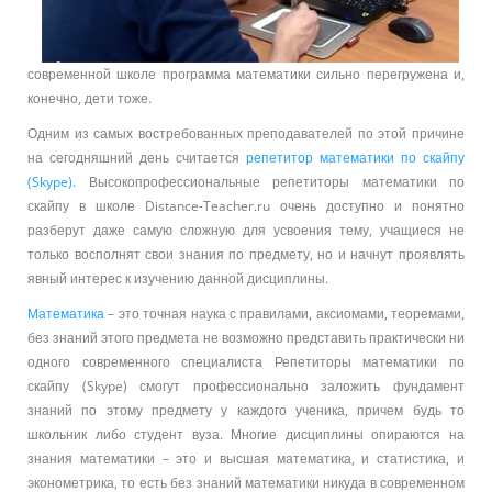
современной школе программа математики сильно перегружена и,
конечно, дети тоже.
Одним из самых востребованных преподавателей по этой причине
на сегодняшний день считается
репетитор математики по скайпу
(Skype)
. Высокопрофессиональные репетиторы математики по
скайпу в школе Distance-Teacher.ru очень доступно и понятно
разберут даже самую сложную для усвоения тему, учащиеся не
только восполнят свои знания по предмету, но и начнут проявлять
явный интерес к изучению данной дисциплины.
Математика
– это точная наука с правилами, аксиомами, теоремами,
без знаний этого предмета не возможно представить практически ни
одного современного специалиста Репетиторы математики по
скайпу (Skype) смогут профессионально заложить фундамент
знаний по этому предмету у каждого ученика, причем будь то
школьник либо студент вуза. Многие дисциплины опираются на
знания математики – это и высшая математика, и статистика, и
эконометрика, то есть без знаний математики никуда в современном