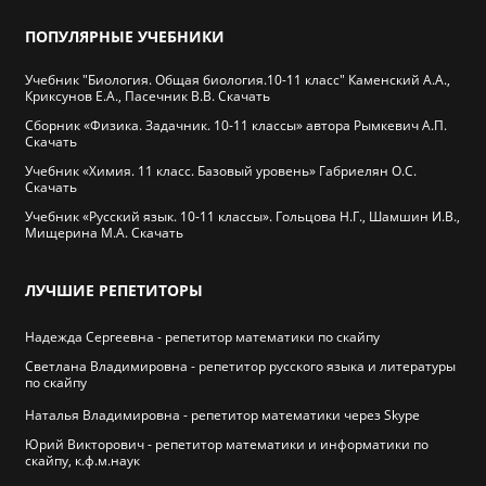
ПОПУЛЯРНЫЕ
УЧЕБНИКИ
Учебник "Биология. Общая биология.10-11 класс" Каменский А.А.,
Криксунов Е.А., Пасечник В.В. Скачать
Сборник «Физика. Задачник. 10-11 классы» автора Рымкевич А.П.
Скачать
Учебник «Химия. 11 класс. Базовый уровень» Габриелян О.С.
Скачать
Учебник «Русский язык. 10-11 классы». Гольцова Н.Г., Шамшин И.В.,
Мищерина М.А. Скачать
ЛУЧШИЕ
РЕПЕТИТОРЫ
Надежда Сергеевна - репетитор математики по скайпу
Cветлана Владимировна - репетитор русского языка и литературы
по скайпу
Наталья Владимировна - репетитор математики через Skype
Юрий Викторович - репетитор математики и информатики по
скайпу, к.ф.м.наук