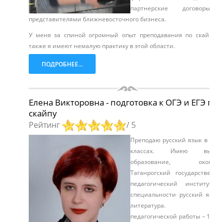
партнерские договоры
представителями ближневосточного бизнеса.
У меня за спиной огромный опыт преподавания по скайпу,
также я имеют немалую практику в этой области.
ПОДРОБНЕЕ...
Елена Викторовна - подготовка к ОГЭ и ЕГЭ по
скайпу
Рейтинг
/ 5
Преподаю русский язык в 5 – 
классах. Имею высш
образование, окончи
Таганрогский государственн
педагогический институт 
специальности русский язык
литература. Ста
педагогической работы – 19 ле