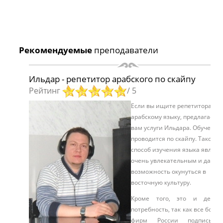
Рекомендуемые
преподаватели
Ильдар - репетитор арабского по скайпу
Рейтинг
/ 5
Если вы ищите репетитора по
арабскому языку, предлагаем
вам услуги Ильдара. Обучение
проводится по скайпу. Такой
способ изучения языка являет
очень увлекательным и дает
возможность окунуться в
восточную культуру.
Кроме того, это и делов
потребность, так как все боль
фирм России подписыва