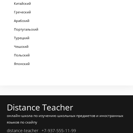
Китайский
Греческий
Арабский
Португальский
Турецкий
Чешский
Польский
Японский
Distance Teacher
онлайн-школа по изучению школьных предметов и иностранных
языков по скайпу
distance-teacher
+7-937-555-11-99