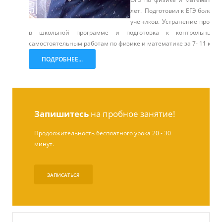
лет. Подготовил к ЕГЭ более 1
учеников. Устранение пробел
в школьной программе и подготовка к контрольным
самостоятельным работам по физике и математике за 7- 11 класс
ПОДРОБНЕЕ...
Запишитесь
на пробное занятие!
Продолжительность бесплатного урока 20 - 30
минут.
ЗАПИСАТЬСЯ