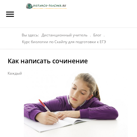
Главная
О нас
Репетиторы
Вы здесь:
Дистанционный учитель
.
Блог
.
Курс биологии по Скайпу для подготовки к ЕГЭ
Стоимость
Как написать сочинение
Акции
Каждый
Материалы
Блог
Контакты