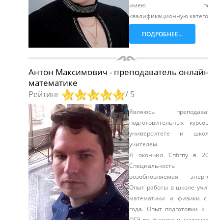
имею перву
квалификационную категорию
ПОДРОБНЕЕ...
Антон Максимович - преподаватель онлайн п
математике
Рейтинг
/ 5
Являюсь преподавател
подготовительных курсов п
университете и школьн
учителем.
Я окончил Спбгпу в 2013 
Специальность
возобновляемая энергетик
Опыт работы в школе учител
математики и физики с 20
года. Опыт подготовки к ЕГЭ
ОГЭ по физике и математике