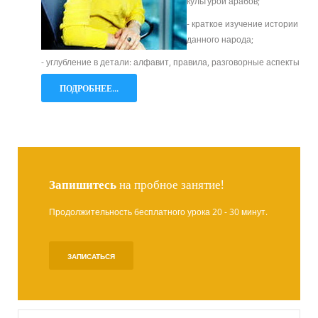
культурой арабов;
- краткое изучение истории
данного народа;
- углубление в детали: алфавит, правила, разговорные аспекты.
ПОДРОБНЕЕ...
Запишитесь
на пробное занятие!
Продолжительность бесплатного урока 20 - 30 минут.
ЗАПИСАТЬСЯ