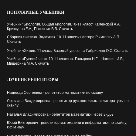
ПОПУЛЯРНЫЕ
УЧЕБНИКИ
Учебник "Биология. Общая биология.10-11 класс" Каменский А.А.,
Криксунов Е.А., Пасечник В.В. Скачать
Сборник «Физика. Задачник. 10-11 классы» автора Рымкевич А.П.
Скачать
Учебник «Химия. 11 класс. Базовый уровень» Габриелян О.С. Скачать
Учебник «Русский язык. 10-11 классы». Гольцова Н.Г., Шамшин И.В.,
Мищерина М.А. Скачать
ЛУЧШИЕ
РЕПЕТИТОРЫ
Надежда Сергеевна - репетитор математики по скайпу
Cветлана Владимировна - репетитор русского языка и литературы по
скайпу
Наталья Владимировна - репетитор математики через Skype
Юрий Викторович - репетитор математики и информатики по скайпу,
к.ф.м.наук