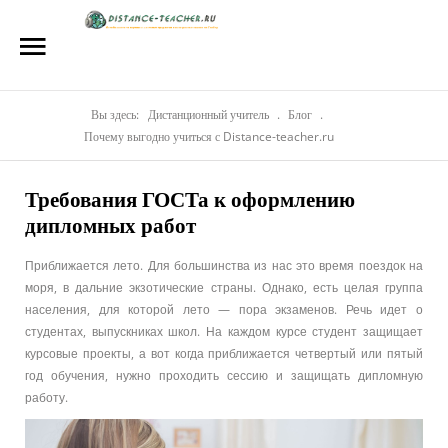
Главная
О нас
Репетиторы
Вы здесь:
Дистанционный учитель
.
Блог
.
Почему выгодно учиться с Distance-teacher.ru
Стоимость
Требования ГОСТа к оформлению
Акции
дипломных работ
Материалы
Приближается лето. Для большинства из нас это время поездок на
Блог
моря, в дальние экзотические страны. Однако, есть целая группа
населения, для которой лето — пора экзаменов. Речь идет о
Контакты
студентах, выпускниках школ. На каждом курсе студент защищает
курсовые проекты, а вот когда приближается четвертый или пятый
год обучения, нужно проходить сессию и защищать дипломную
работу.