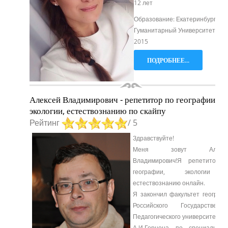
12 лет
Образование: Екатеринбургски
Гуманитарный Университет 201
2015
ПОДРОБНЕЕ...
Алексей Владимирович - репетитор по географии,
экологии, естествознанию по скайпу
Рейтинг
/ 5
Здравствуйте!
Меня зовут Алексе
Владимирович!Я репетитор 
географии, экологии
естествознанию онлайн.
Я закончил факультет географ
Российского Государственно
Педагогического университета и
А.И.Герцена по специальнос