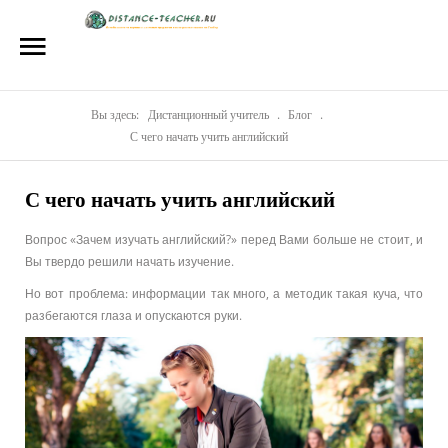
Главная
О нас
Репетиторы
Вы здесь:
Дистанционный учитель
.
Блог
.
С чего начать учить английский
Стоимость
С чего начать учить английский
Акции
Вопрос «Зачем изучать английский?» перед Вами больше не стоит, и
Материалы
Вы твердо решили начать изучение.
Блог
Но вот проблема: информации так много, а методик такая куча, что
разбегаются глаза и опускаются руки.
Контакты