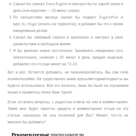
Скачал бы сериал Extra English и смотрел бы по одной серии в
день (они короткие — 20 минут серия).
По прошествии месяца скачал бы подкаст EnglishPod и
курс A.J. Hoge (искать на торрентах), и добавил бы это к своим
ежедневным делам.
Скачал бы любимый сериал в оригинале и смотрел в своё
удовольствие в свободное время.
Я бы включал новое постепенно. Занимаясь ежедневно (это
обязательно), начиная с 30 минут в день, каждую недельку
добавлял что-то еще минут на 15-20.
Вот и всё. Остается добавить: не перенапрягайтесь. Вы сам себе
хозяин/хозяйка. Не существенно какие курсы/методики/подкасты вы
будете использовать. Всё это полезно, лишь бы было на изучаемом
языке и нравилось лично Вам. Удачи!
Если остались вопросы, с радостью отвечу на них в комментариях.
Также мне будет приятно увидеть в комментариях отзыв на эту
статью, оказалась ли она полезной для Вас? Может, что-то не
мешало бы добавить?
Рекомендуемые
преподаватели