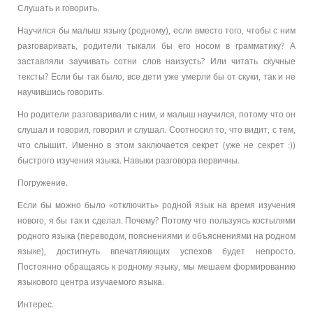
Слушать и говорить.
Научился бы малыш языку (родному), если вместо того, чтобы с ним
разговаривать, родители тыкали бы его носом в грамматику? А
заставляли заучивать сотни слов наизусть? Или читать скучные
тексты? Если бы так было, все дети уже умерли бы от скуки, так и не
научившись говорить.
Но родители разговаривали с ним, и малыш научился, потому что он
слушал и говорил, говорил и слушал. Соотносил то, что видит, с тем,
что слышит. Именно в этом заключается секрет (уже не секрет :))
быстрого изучения языка. Навыки разговора первичны.
Погружение.
Если бы можно было «отключить» родной язык на время изучения
нового, я бы так и сделал. Почему? Потому что пользуясь костылями
родного языка (переводом, пояснениями и объяснениями на родном
языке), достигнуть впечатляющих успехов будет непросто.
Постоянно обращаясь к родному языку, мы мешаем формированию
языкового центра изучаемого языка.
Интерес.