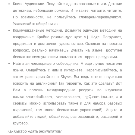
Книги. Аудиокниги. Покупайте адаптированные книги. Детские
детективы, небольшие романы. И читайте, читайте, читайте.
По возможности, не пользуйтесь словарем-переводчиком.
Улавливайте общий смысл.
Коммуникативные методики. Возьмите одну-две методики на
вооружение. Крайне рекомендую курс A.J. Hoge. Погружает,
продвигает и доставляет удовольствие. Основан на простых
вопросах, реально начинаешь думать на языке. Доступен
бесплатно всем умеющим пользоваться торрент-ресурсами.
Найти англоговорящего собеседника. А еще лучше носителя
языка. Общайтесь с ним в интернете. Переписывайтесь, а
затем разговаривайте по Skype. Вы ведь хотите научиться
говорить на английском? Так говорите. Как это сделать? Вот
Вам в помощь международные ресурсы по изучению
языка: sharedtalk.com, livemocha.com, lingQ.com (кстати, эти
сервисы можно использовать также и для набора базовых
выражений, там много бесплатных упражнений). Ищите и
добавляйте людей, общайтесь, разговаривайте, расширяйте
кругозор.
Как быстро ждать результатов?