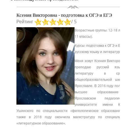
Ксения Викторовна - подготовка к ОГЭ и ЕГЭ
Рейтинг
/ 5
Возрастные группы: 12-18 лет (
11 классы).
Курсы: подготовка к ОГЭ и
ЕГЭ
русскому языку и литературе
Меня зовут Ксения Викторовна,
преподаю русский язык
литературу в средн
общеобразовательной школе
Ярославле. В 2016 году получи
высшее образование
Ярославском педагогическ
университете имени К. 
Ушинского по специальности «филологическое образование»,
также в 2018 году окончила магистратуру по специальнос
«литературное образование».