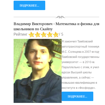
ПОДРОБНЕЕ...
Владимир Викторович - Математика и физика для
школьников по Скайпу
Рейтинг
/ 5
Я закончил Тамбовский
автотранспортный техникум им.
М.С. Солнцева в 2007-м году и
Тамбовский государственный
университет — в 2010-м.
Параллельно с этим, я учился н
курсах Высшей школы
управления, а сейчас —
повышаю квалификацию в
институте в «Фосфорде».
ПОДРОБНЕЕ...