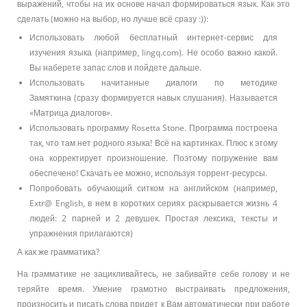
выражений, чтобы на их основе начал формироваться язык. Как это
сделать (можно на выбор, но лучше всё сразу :)):
Использовать любой бесплатный интернет-сервис для
изучения языка (например, lingq.com). Не особо важно какой.
Вы наберете запас слов и пойдете дальше.
Использовать начитанные диалоги по методике
Замяткина (сразу формируется навык слушания). Называется
«Матрица диалогов».
Использовать программу Rosetta Stone. Программа построена
так, что там нет родного языка! Всё на картинках. Плюс к этому
она корректирует произношение. Поэтому погружение вам
обеспечено! Скачать ее можно, используя торрент-ресурсы.
Попробовать обучающий ситком на английском (например,
Extr@ English, в нем в коротких сериях раскрывается жизнь 4
людей: 2 парней и 2 девушек. Простая лексика, тексты и
упражнения прилагаются)
А как же грамматика?
На грамматике не зацикливайтесь, не забивайте себе голову и не
теряйте время. Умение грамотно выстраивать предложения,
произносить и писать слова придет к Вам автоматически при работе