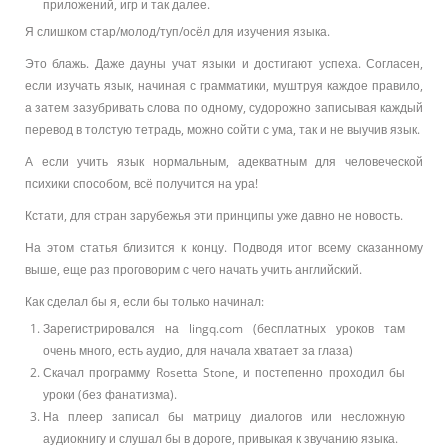
приложений, игр и так далее.
Я слишком стар/молод/туп/осёл для изучения языка.
Это блажь. Даже дауны учат языки и достигают успеха. Согласен,
если изучать язык, начиная с грамматики, муштруя каждое правило,
а затем зазубривать слова по одному, судорожно записывая каждый
перевод в толстую тетрадь, можно сойти с ума, так и не выучив язык.
А если учить язык нормальным, адекватным для человеческой
психики способом, всё получится на ура!
Кстати, для стран зарубежья эти принципы уже давно не новость.
На этом статья близится к концу. Подводя итог всему сказанному
выше, еще раз проговорим с чего начать учить английский.
Как сделал бы я, если бы только начинал:
Зарегистрировался на lingq.com (бесплатных уроков там
очень много, есть аудио, для начала хватает за глаза)
Скачал программу Rosetta Stone, и постепенно проходил бы
уроки (без фанатизма).
На плеер записал бы матрицу диалогов или несложную
аудиокнигу и слушал бы в дороге, привыкая к звучанию языка.