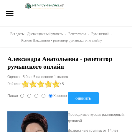
Главная
О нас
Репетиторы
Вы здесь:
Дистанционный учитель
.
Репетиторы
.
Румынский
.
Ксения Николаевна - репетитор румынского по скайпу
Стоимость
Александра Анатольевна - репетитор
Акции
румынского онлайн
Материалы
Оценка
-
5.0
из
5
на основе
1
голоса
Рейтинг
/ 5
Блог
Плохо
Хорошо
Контакты
Проводимые курсы: разговорный,
деловой
Возрастные группы: от 14 лет