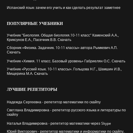
Испанский язык: зачем его учить и как сделать результат заметнее
ПОПУЛЯРНЫЕ
УЧЕБНИКИ
Учебник "Биология. Общая биология.10-11 класс" Каменский А.А.,
Криксунов Е.А., Пасечник В.В. Скачать
Сборник «Физика. Задачник. 10-11 классы» автора Рымкевич А.П.
Скачать
Учебник «Химия. 11 класс. Базовый уровень» Габриелян О.С. Скачать
Учебник «Русский язык. 10-11 классы». Гольцова Н.Г., Шамшин И.В.,
Мищерина М.А. Скачать
ЛУЧШИЕ
РЕПЕТИТОРЫ
Надежда Сергеевна - репетитор математики по скайпу
Cветлана Владимировна - репетитор русского языка и литературы по
скайпу
Наталья Владимировна - репетитор математики через Skype
Юрий Викторович - репетитор математики и информатики по скайпу,