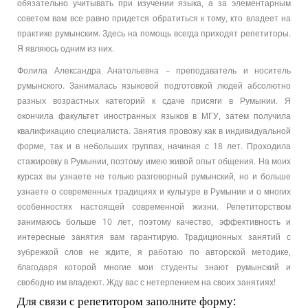
обязательно учитывать при изучении языка, а за элементарным
советом вам все равно придется обратиться к тому, кто владеет на
практике румынским. Здесь на помощь всегда приходят репетиторы.
Я являюсь одним из них.
Фолила Александра Анатольевна – преподаватель и носитель
румынского. Занималась языковой подготовкой людей абсолютно
разных возрастных категорий к сдаче присяги в Румынии. Я
окончила факультет иностранных языков в МГУ, затем получила
квалификацию специалиста. Занятия провожу как в индивидуальной
форме, так и в небольших группах, начиная с 18 лет. Проходила
стажировку в Румынии, поэтому имею живой опыт общения. На моих
курсах вы узнаете не только разговорный румынский, но и больше
узнаете о современных традициях и культуре в Румынии и о многих
особенностях настоящей современной жизни. Репетиторством
занимаюсь больше 10 лет, поэтому качество, эффективность и
интересные занятия вам гарантирую. Традиционных занятий с
зубрежкой слов не ждите, я работаю по авторской методике,
благодаря которой многие мои студенты знают румынский и
свободно им владеют. Жду вас с нетерпением на своих занятиях!
Для связи с репетитором заполните форму: