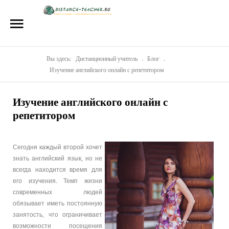
Главная
О нас
Репетиторы
Вы здесь:
Дистанционный учитель
.
Блог
.
Изучение английского онлайн с репетитором
Стоимость
Изучение английского онлайн с
Акции
репетитором
Материалы
Блог
Сегодня каждый второй хочет
знать английский язык, но не
Контакты
всегда находится время для
его изучения. Темп жизни
современных людей
обязывает иметь постоянную
занятость, что ограничивает
возможности посещения