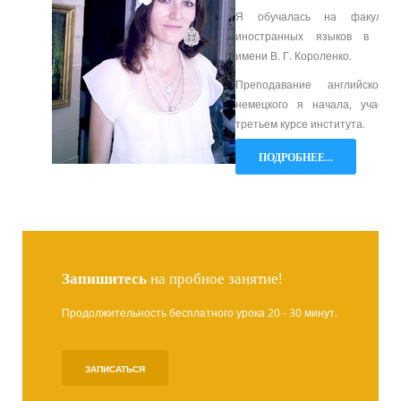
Я обучалась на факульте
иностранных языков в ГГ
имени В. Г. Короленко.
Преподавание английского
немецкого я начала, учась 
третьем курсе института.
ПОДРОБНЕЕ...
Запишитесь
на пробное занятие!
Продолжительность бесплатного урока 20 - 30 минут.
ЗАПИСАТЬСЯ