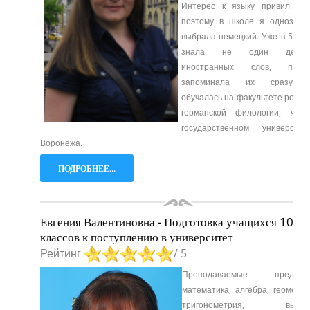
Интерес к языку привил оте
поэтому в школе я однознач
выбрала немецкий. Уже в 5 лет
знала не один десят
иностранных слов, прич
запоминала их сразу.
обучалась на факультете роман
германской филологии, что
государственном университе
Воронежа.
ПОДРОБНЕЕ...
Евгения Валентиновна - Подготовка учащихся 10-1
классов к поступлению в университет
Рейтинг
/ 5
Преподаваемые предмет
математика, алгебра, геометри
тригонометрия, высш