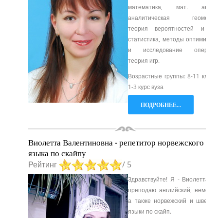
математика, мат. анали
аналитическая геометри
теория вероятностей и ма
статистика, методы оптимизац
и исследование операци
теория игр.
Возрастные группы: 8-11 класс
1-3 курс вуза
ПОДРОБНЕЕ...
Виолетта Валентиновна - репетитор норвежского
языка по скайпу
Рейтинг
/ 5
Здравствуйте! Я - Виолетта, и
преподаю английский, немецки
а также норвежский и шведск
языки по скайп.