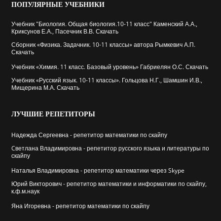
ПОПУЛЯРНЫЕ
УЧЕБНИКИ
Учебник "Биология. Общая биология.10-11 класс" Каменский А.А.,
Криксунов Е.А., Пасечник В.В. Скачать
Сборник «Физика. Задачник. 10-11 классы» автора Рымкевич А.П.
Скачать
Учебник «Химия. 11 класс. Базовый уровень» Габриелян О.С. Скачать
Учебник «Русский язык. 10-11 классы». Гольцова Н.Г., Шамшин И.В.,
Мищерина М.А. Скачать
ЛУЧШИЕ
РЕПЕТИТОРЫ
Надежда Сергеевна - репетитор математики по скайпу
Cветлана Владимировна - репетитор русского языка и литературы по
скайпу
Наталья Владимировна - репетитор математики через Skype
Юрий Викторович - репетитор математики и информатики по скайпу,
к.ф.м.наук
Яна Игоревна - репетитор математики по скайпу