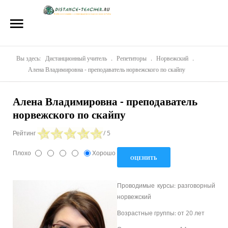
Главная
О нас
Репетиторы
Вы здесь:
Дистанционный учитель
.
Репетиторы
.
Норвежский
.
Алена Владимировна - преподаватель норвежского по скайпу
Стоимость
Алена Владимировна - преподаватель
Акции
норвежского по скайпу
Материалы
Рейтинг
/ 5
Блог
Плохо
Хорошо
Контакты
Проводимые курсы: разговорный
норвежский
Возрастные группы: от 20 лет