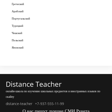
Греческий
Арабский
Португальский
Турецкий
Чешский
Польский
Японский
Distance Teacher
онлайн-школа по изучению школьных предметов и иностранных языков по
скайпу
distance-teacher
+7-937-555-11-99
О нас пишут лучшие СМИ Рунета