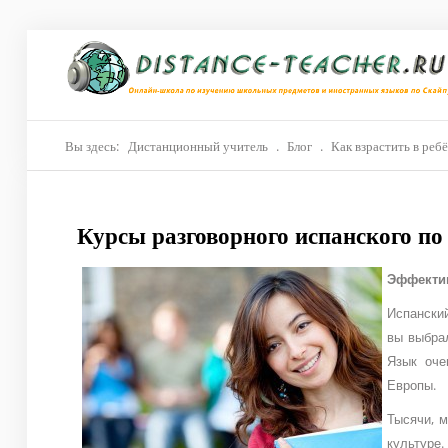
Главная
О нас
Репетиторы
Вы здесь:
Дистанционный учитель
.
Блог
.
Как взрастить в реб
Стоимость
Курсы разговорного испанского по
Акции
Материалы
Эффектив
Испанский
Блог
вы выбрал
Контакты
Язык оче
Европы.
Тысячи, м
культуре