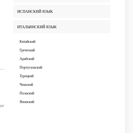
ИСПАНСКИЙ ЯЗЫК
ИТАЛЬЯНСКИЙ ЯЗЫК
Китайский
Греческий
Арабский
Португальский
Турецкий
Чешский
Польский
Японский
ашним заданием, работа над произношением и грамматикой,