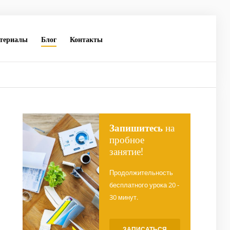
териалы
Блог
Контакты
Запишитесь
на
пробное
занятие!
Продолжительность
бесплатного урока 20 -
30 минут.
ЗАПИСАТЬСЯ