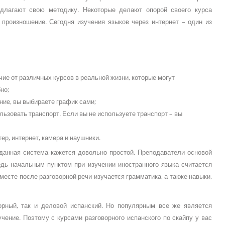
едлагают свою методику. Некоторые делают опорой своего курса
 произношение. Сегодня изучения языков через интернет – один из
чие от различных курсов в реальной жизни, которые могут
но;
ние, вы выбираете график сами;
ользовать транспорт. Если вы не используете транспорт – вы
р, интернет, камера и наушники.
) данная система кажется довольно простой. Преподаватели основой
едь начальным пунктом при изучении иностранного языка считается
месте после разговорной речи изучается грамматика, а также навыки,
орный, так и деловой испанский. Но популярным все же является
чение. Поэтому с курсами разговорного испанского по скайпу у вас