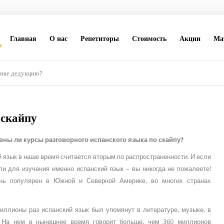
Главная
О нас
Репетиторы
Стоимость
Акции
Ма
ёнке дедукцию?
 скайпу
ны ли курсы разговорного испанского языка по скайпу?
 язык в наше время считается вторым по распространенности. И если
и для изучения именно испанский язык – вы никогда не пожалеете!
нь популярен в Южной и Северной Америке, во многих странах
иллионы раз испанский язык был упомянут в литературе, музыке, в
. На нем в нынешнее время говорит больше, чем 360 миллионов