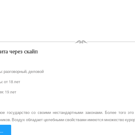
ита через скайп
: разговорный, деловой
: от 18 лет
я: 19 лет
ное государство со своими нестандартными законами. Более того это
ников. Воздух обладает целебными свойствами имеются множество курорт
..