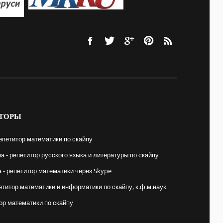
ТОРЫ
епетитор математики по скайпу
 - репетитор русского языка и литературы по скайпу
- репетитор математики через Skype
етитор математики и информатики по скайпу, к.ф.м.наук
ор математики по скайпу