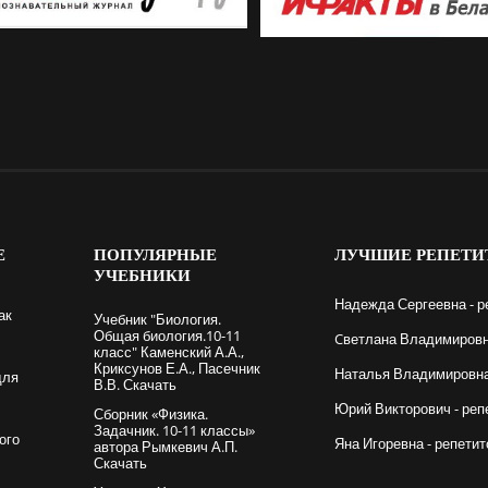
Е
ПОПУЛЯРНЫЕ
ЛУЧШИЕ
РЕПЕТИ
УЧЕБНИКИ
Надежда Сергеевна - р
ак
Учебник "Биология.
Общая биология.10-11
Cветлана Владимировна
класс" Каменский А.А.,
Криксунов Е.А., Пасечник
Наталья Владимировна 
для
В.В. Скачать
Юрий Викторович - реп
Сборник «Физика.
Задачник. 10-11 классы»
ого
Яна Игоревна - репетит
автора Рымкевич А.П.
Скачать