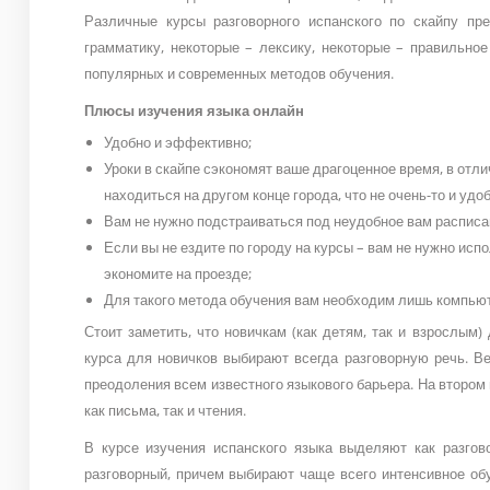
Различные курсы разговорного испанского по скайпу пр
грамматику, некоторые – лексику, некоторые – правильное
популярных и современных методов обучения.
Плюсы изучения языка онлайн
Удобно и эффективно;
Уроки в скайпе сэкономят ваше драгоценное время, в отли
находиться на другом конце города, что не очень-то и удоб
Вам не нужно подстраиваться под неудобное вам расписа
Если вы не ездите по городу на курсы – вам не нужно исп
экономите на проезде;
Для такого метода обучения вам необходим лишь компьюте
Стоит заметить, что новичкам (как детям, так и взрослым
курса для новичков выбирают всегда разговорную речь. В
преодоления всем известного языкового барьера. На втором 
как письма, так и чтения.
В курсе изучения испанского языка выделяют как разгов
разговорный, причем выбирают чаще всего интенсивное обу