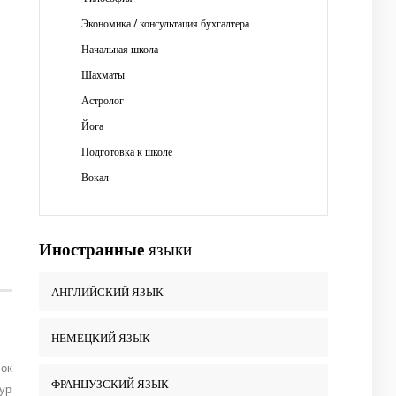
Экономика / консультация бухгалтера
Начальная школа
Шахматы
Астролог
Йога
Подготовка к школе
Вокал
Иностранные
языки
АНГЛИЙСКИЙ ЯЗЫК
НЕМЕЦКИЙ ЯЗЫК
 окончании университета получила специальность «Русский язык и
ФРАНЦУЗСКИЙ ЯЗЫК
уры. У меня высшая квалификационная категория (2010-2015гг).