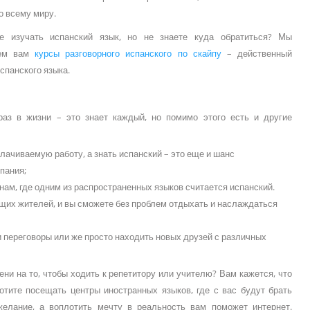
о всему миру.
е изучать испанский язык, но не знаете куда обратиться? Мы
аем вам
курсы разговорного испанского по скайпу
– действенный
испанского языка.
аз в жизни – это знает каждый, но помимо этого есть и другие
лачиваемую работу, а знать испанский – это еще и шанс
спания;
нам, где одним из распространенных языков считается испанский.
рящих жителей, и вы сможете без проблем отдыхать и наслаждаться
 переговоры или же просто находить новых друзей с различных
ени на то, чтобы ходить к репетитору или учителю? Вам кажется, что
отите посещать центры иностранных языков, где с вас будут брать
желание, а воплотить мечту в реальность вам поможет интернет.