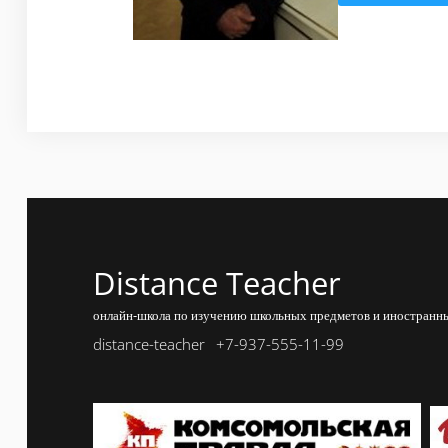
Distance Teacher
онлайн-школа по изучению школьных предметов и иностранны
distance-teacher
+7-937-555-11-99