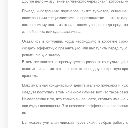
Другое дело — изучение английского через скайп, которым м
Приезд иностранных партнеров, визит туристов, общение
иностранными специалистами на производстве — это те случа
важно самому знать язык на высшем уровне, когда предстои
для сборника или сдача экзамена.
Оказались в ситуации, когда необходимо в короткие срок
создать эффектную презентацию или выступить перед публик
решить любую задачу.
В чем же конкретно преимущество разовых консультаций 
охватить и рассмотреть со всех сторон одну конкретную пр
практике.
Максимальная концентрация действительно полезной и нуж
следует поступать в том или ином случае: вот что такое раз
Немаловажно и то, что только вы решаете, сколько именно к
они будут посвящены. Это позволяет эффективно восполнит
им.
Вы можете учить английский через скайп, выбрав работу