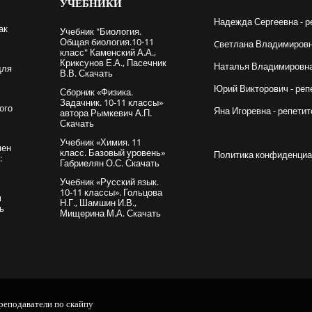
УЧЕБНИКИ
Надежда Сергеевна - р
ак
Учебник "Биология.
Общая биология.10-11
Cветлана Владимировна
класс" Каменский А.А.,
Криксунов Е.А., Пасечник
Наталья Владимировна 
для
В.В. Скачать
Юрий Викторович - реп
Сборник «Физика.
Задачник. 10-11 классы»
ого
Яна Игоревна - репетит
автора Рымкевич А.П.
Скачать
Учебник «Химия. 11
мен
класс. Базовый уровень»
Политика конфиденциа
:
Габриелян О.С. Скачать
Учебник «Русский язык.
10-11 классы». Гольцова
м
Н.Г., Шамшин И.В.,
ть
Мищерина М.А. Скачать
реподаватели по скайпу