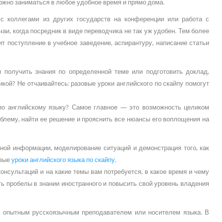
ожно заниматься в любое удобное время и прямо дома.
 с коллегами из других государств на конференции или работа с
и, когда посредник в виде переводчика не так уж удобен. Тем более
т поступление в учебное заведение, аспирантуру, написание статьи
и получить знания по определенной теме или подготовить доклад,
ой? Не отчаивайтесь: разовые уроки английского по скайпу помогут
по английскому языку? Самое главное — это возможность целиком
облему, найти ее решение и прояснить все нюансы его воплощения на
ной информации, моделирование ситуаций и демонстрация того, как
овые
уроки английского языка по скайпу
.
онсультаций и на какие темы вам потребуется, в какое время и чему
ь пробелы в знании иностранного и повысить свой уровень владения
 с опытным русскоязычным преподавателем или носителем языка. В