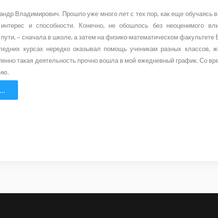
ндр Владимирович. Прошло уже много лет с тех пор, как еще обучаясь в 
интерес и способности. Конечно, не обошлось без неоценимого вли
пути, – сначала в школе, а затем на физико-математическом факультете 
следних курсах нередко оказывал помощь ученикам разных классов, 
пенно такая деятельность прочно вошла в мой ежедневный график. Со в
ию.
..