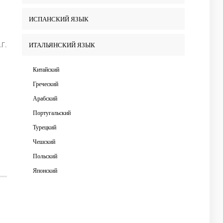
ИСПАНСКИЙ ЯЗЫК
 Т.Г.Шевченко. Успешно окончив ВУЗ, я вернулась преподавателем в
ИТАЛЬЯНСКИЙ ЯЗЫК
Китайский
Греческий
Арабский
Португальский
Турецкий
Чешский
Польский
Японский