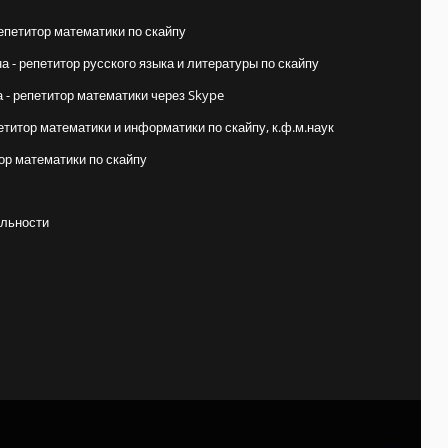
епетитор математики по скайпу
 - репетитор русского языка и литературы по скайпу
- репетитор математики через Skype
етитор математики и информатики по скайпу, к.ф.м.наук
ор математики по скайпу
льности