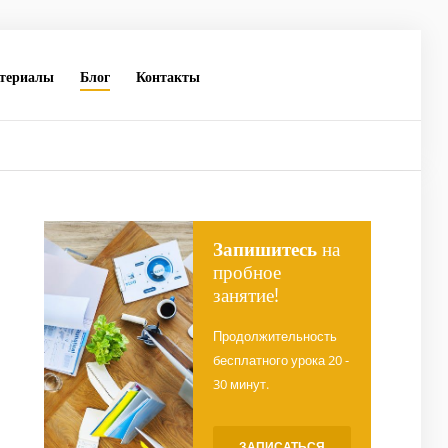
териалы
Блог
Контакты
Запишитесь
на
пробное
занятие!
Продолжительность
бесплатного урока 20 -
30 минут.
ЗАПИСАТЬСЯ