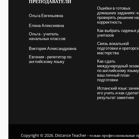
ПРЕПОДАВАТЕЛИ
Ошибки в готовых
домашних заданиях: к
Ольга Евгеньевна
проверять решение на
корректность
Елена Алексеевна
Как выбрать cиденья 
Ольга - учитель
унитазов
начальных классов
Связь вокальной
подготовки и ораторск
Виктория Александровна
мастерства
Евгения - репетитор по
Как сдать
английскому языку
международный экза
по английскому языму
ваш личный план
подготовки
Испанский язык: заче
его учить и как сдела
результат заметнее
Copyright © 2026. Distance Teacher - только профессиональные п