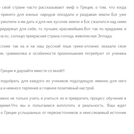
 свой стране часто рассказывают миф о Греции, о том, что когда
к принято для южных народов опоздали и раздавая земли Бог уже
и умоляли и им дать и для них кусочек земли и Бог сжалился над ними
ридержал для себя, то лучшее, красивейшее.Вот так по приданию и
на ας- солнце) прекрасная страна солнца, живописная Эллада.
сским так ка и на наш русский язык греки-эллинес оказали свое
ие, грамматика и особенности произношения потребуют от ученика
Греции и дерзайте вместе со мной!!!
 подобрать для каждого из учеников подходящую именно для него
 и немного терпения а главное позитивный настрой.
ажно не только учить и учиться но и превратить процесс обучения в
время.Что мы и попытаемся воплотить в реальность. Ваш ждет
д о Греции услышанных от первоисточников и неиссякаемый источник