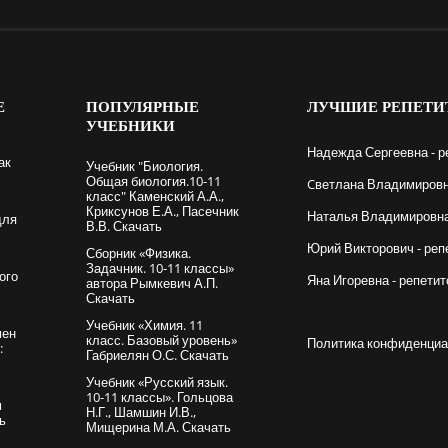
Е
ПОПУЛЯРНЫЕ
ЛУЧШИЕ
РЕПЕТИ
УЧЕБНИКИ
Надежда Сергеевна - р
ак
Учебник "Биология.
Общая биология.10-11
Cветлана Владимировна
класс" Каменский А.А.,
Криксунов Е.А., Пасечник
Наталья Владимировна 
для
В.В. Скачать
Юрий Викторович - реп
Сборник «Физика.
Задачник. 10-11 классы»
ого
Яна Игоревна - репетит
автора Рымкевич А.П.
Скачать
Учебник «Химия. 11
мен
класс. Базовый уровень»
Политика конфиденциа
:
Габриелян О.С. Скачать
Учебник «Русский язык.
10-11 классы». Гольцова
м
Н.Г., Шамшин И.В.,
ть
Мищерина М.А. Скачать