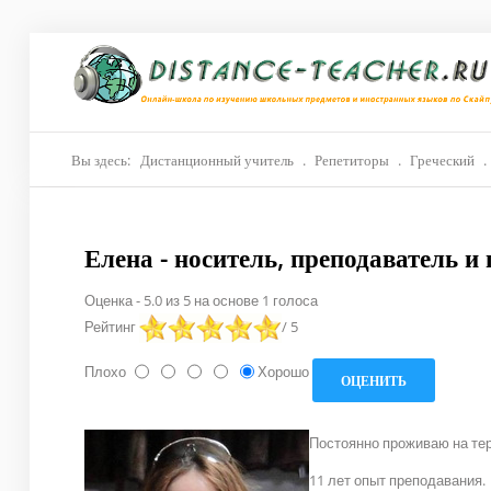
Главная
О нас
Репетиторы
Вы здесь:
Дистанционный учитель
.
Репетиторы
.
Греческий
.
Стоимость
Елена - носитель, преподаватель и
Акции
Оценка
-
5.0
из
5
на основе
1
голоса
Материалы
Рейтинг
/ 5
Блог
Плохо
Хорошо
Контакты
Постоянно проживаю на тер
11 лет опыт преподавания.