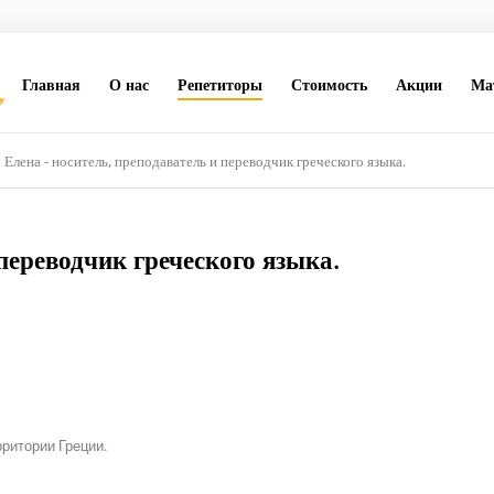
Главная
О нас
Репетиторы
Стоимость
Акции
Ма
Елена - носитель, преподаватель и переводчик греческого языка.
 переводчик греческого языка.
ритории Греции.