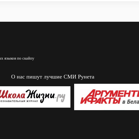
х языков по скайпу
О нас пишут лучшие СМИ Рунета