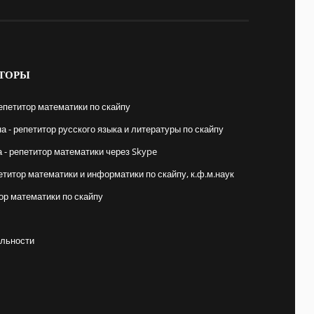
ТОРЫ
епетитор математики по скайпу
 - репетитор русского языка и литературы по скайпу
- репетитор математики через Skype
етитор математики и информатики по скайпу, к.ф.м.наук
ор математики по скайпу
льности