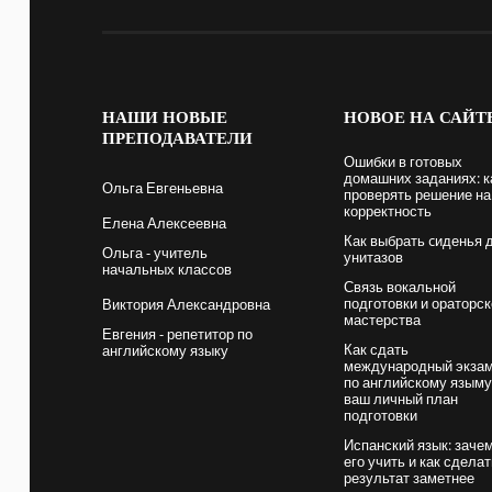
НАШИ
НОВЫЕ
НОВОЕ
НА САЙТ
ПРЕПОДАВАТЕЛИ
Ошибки в готовых
домашних заданиях: к
Ольга Евгеньевна
проверять решение на
корректность
Елена Алексеевна
Как выбрать cиденья 
Ольга - учитель
унитазов
начальных классов
Связь вокальной
подготовки и ораторск
Виктория Александровна
мастерства
Евгения - репетитор по
Как сдать
английскому языку
международный экза
по английскому языму
ваш личный план
подготовки
Испанский язык: заче
его учить и как сдела
результат заметнее