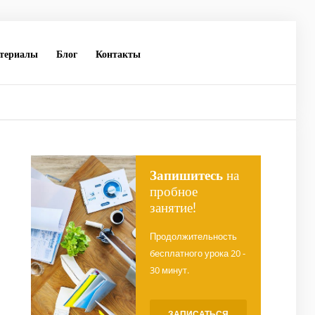
териалы
Блог
Контакты
Запишитесь
на
пробное
занятие!
Продолжительность
бесплатного урока 20 -
30 минут.
ЗАПИСАТЬСЯ