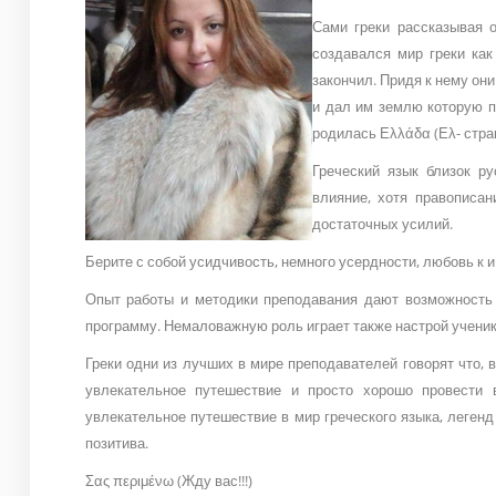
Сами греки рассказывая о
создавался мир греки ка
закончил. Придя к нему он
и дал им землю которую п
родилась Ελλάδα (Ελ- стра
Греческий язык близок ру
влияние, хотя правописан
достаточных усилий.
Берите с собой усидчивость, немного усердности, любовь к и 
Опыт работы и методики преподавания дают возможность
программу. Немаловажную роль играет также настрой ученика
Греки одни из лучших в мире преподавателей говорят что, в
увлекательное путешествие и просто хорошо провести 
увлекательное путешествие в мир греческого языка, леген
позитива.
Σας περιμένω (Жду вас!!!)