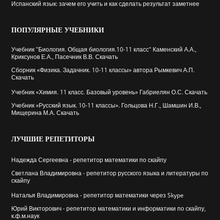
Испанский язык: зачем его учить и как сделать результат заметнее
ПОПУЛЯРНЫЕ
УЧЕБНИКИ
Учебник "Биология. Общая биология.10-11 класс" Каменский А.А.,
Криксунов Е.А., Пасечник В.В. Скачать
Сборник «Физика. Задачник. 10-11 классы» автора Рымкевич А.П.
Скачать
Учебник «Химия. 11 класс. Базовый уровень» Габриелян О.С. Скачать
Учебник «Русский язык. 10-11 классы». Гольцова Н.Г., Шамшин И.В.,
Мищерина М.А. Скачать
ЛУЧШИЕ
РЕПЕТИТОРЫ
Надежда Сергеевна - репетитор математики по скайпу
Cветлана Владимировна - репетитор русского языка и литературы по
скайпу
Наталья Владимировна - репетитор математики через Skype
Юрий Викторович - репетитор математики и информатики по скайпу,
к.ф.м.наук