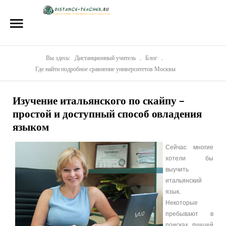
Главная
О нас
Репетиторы
Вы здесь:
Дистанционный учитель
.
Блог
.
Где найти подробное сравнение университетов Москвы
Стоимость
Изучение итальянского по скайпу –
Акции
простой и доступный способ овладения
Материалы
языком
Блог
Сейчас многие
хотели бы
Контакты
выучить
итальянский
язык.
Некоторые
пребывают в
поисках лучшей