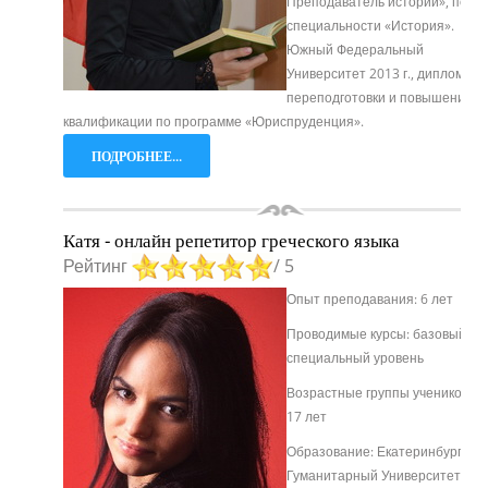
Преподаватель истории», по
специальности «История».
Южный Федеральный
Университет 2013 г., диплом
переподготовки и повышения
квалификации по программе «Юриспруденция».
ПОДРОБНЕЕ...
Катя - онлайн репетитор греческого языка
Рейтинг
/ 5
Опыт преподавания: 6 лет
Проводимые курсы: базовый и
специальный уровень
Возрастные группы учеников: о
17 лет
Образование: Екатеринбургски
Гуманитарный Университет 200