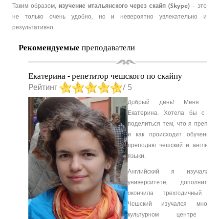
Таким образом,
изучение итальянского через скайп (
Skype
)
– это
не только очень удобно, но и невероятно увлекательно и
результативно.
Рекомендуемые
преподаватели
Екатерина - репетитор чешского по скайпу
Рейтинг
/ 5
Добрый день! Меня зов
Екатерина. Хотела бы с Ва
поделиться тем, что я препода
и как происходит обучение.
преподаю чешский и английск
языки.
Английский я изучала
университете, дополнитель
окончила трехгодичный кур
Чешский изучался мною
культурном центре п