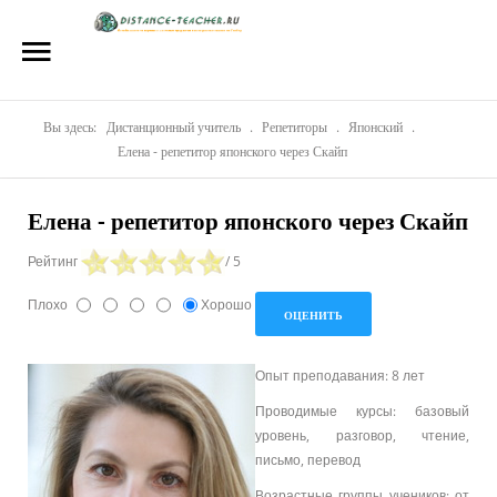
Главная
О нас
Репетиторы
Вы здесь:
Дистанционный учитель
.
Репетиторы
.
Японский
.
Елена - репетитор японского через Скайп
Стоимость
Елена - репетитор японского через Скайп
Акции
Рейтинг
/ 5
Материалы
Плохо
Хорошо
Блог
Контакты
Опыт преподавания: 8 лет
Проводимые курсы: базовый
уровень, разговор, чтение,
письмо, перевод
Возрастные группы учеников: от