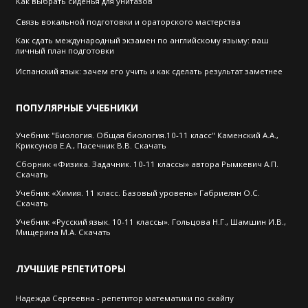
Как выбрать cиденья для унитазов
Связь вокальной подготовки и ораторского мастерства
Как сдать международный экзамен по английскому языму: ваш
личный план подготовки
Испанский язык: зачем его учить и как сделать результат заметнее
ПОПУЛЯРНЫЕ
УЧЕБНИКИ
Учебник "Биология. Общая биология.10-11 класс" Каменский А.А.,
Криксунов Е.А., Пасечник В.В. Скачать
Сборник «Физика. Задачник. 10-11 классы» автора Рымкевич А.П.
Скачать
Учебник «Химия. 11 класс. Базовый уровень» Габриелян О.С.
Скачать
Учебник «Русский язык. 10-11 классы». Гольцова Н.Г., Шамшин И.В.,
Мищерина М.А. Скачать
ЛУЧШИЕ
РЕПЕТИТОРЫ
Надежда Сергеевна - репетитор математики по скайпу