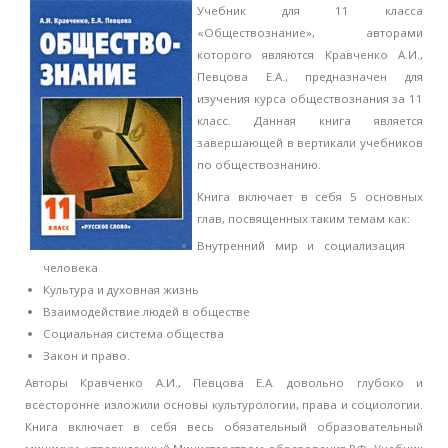
Учебник для 11 класса
«Обществознание», авторами
которого являются Кравченко А.И.,
Певцова Е.А., предназначен для
изучения курса обществознания за 11
класс. Данная книга является
завершающей в вертикали учебников
по обществознанию.
Книга включает в себя 5 основных
глав, посвященных таким темам как:
Внутренний мир и социализация
человека
Культура и духовная жизнь
Взаимодействие людей в обществе
Социальная система общества
Закон и право.
Авторы Кравченко А.И., Певцова Е.А. довольно глубоко и
всесторонне изложили основы культурологии, права и социологии.
Книга включает в себя весь обязательный образовательный