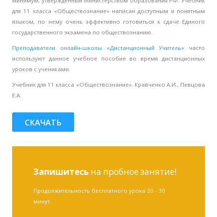
минимум, утвержденный Министерством образования РФ. Учебник
для 11 класса «Обществознание» написан доступным и понятным
языком, по нему очень эффективно готовиться к сдаче Единого
государственного экзамена по обществознанию.
Преподаватели онлайн-школы «Дистанционный Учитель»
часто
используют данное учебное пособие во время дистанционных
уроков с учениками.
Учебник для 11 класса «Обществознание». Кравченко А.И., Певцова
Е.А.
СКАЧАТЬ
Запишитесь
на пробное занятие!
Продолжительность бесплатного урока 20 - 30
минут.