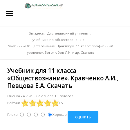
Главная
О нас
Репетиторы
Вы здесь:
Дистанционный учитель
.
учебники по обществознанию
.
Стоимость
Учебник «Обществознание. Практикум. 11 класс: профильный
уровень». Боголюбов Л.Н. и др. Скачать
Акции
Учебник для 11 класса
Материалы
«Обществознание». Кравченко А.И.,
Блог
Певцова Е.А. Скачать
Контакты
Оценка
-
4.7
из
5
на основе
15
голосов
Рейтинг
/ 5
Плохо
Хорошо