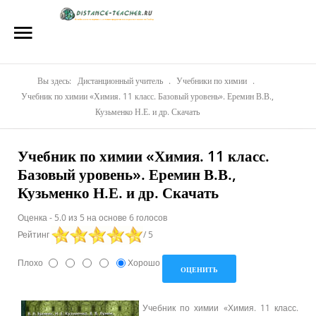
Главная
О нас
Репетиторы
Вы здесь:
Дистанционный учитель
.
Учебники по химии
.
Учебник по химии «Химия. 11 класс. Базовый уровень». Еремин В.В.,
Стоимость
Кузьменко Н.Е. и др. Скачать
Акции
Учебник по химии «Химия. 11 класс.
Базовый уровень». Еремин В.В.,
Материалы
Кузьменко Н.Е. и др. Скачать
Блог
Оценка
-
5.0
из
5
на основе
6
голосов
Контакты
Рейтинг
/ 5
Плохо
Хорошо
Учебник по химии «Химия. 11 класс.