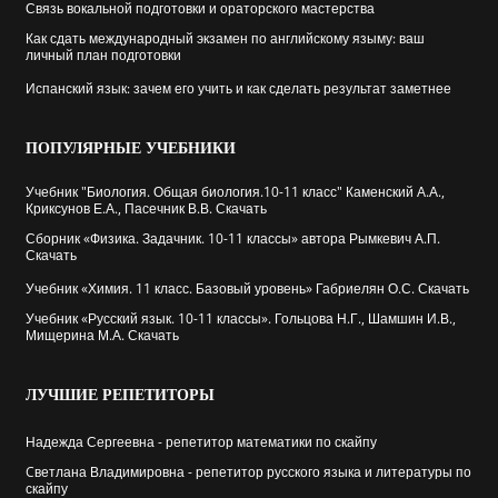
Связь вокальной подготовки и ораторского мастерства
Как сдать международный экзамен по английскому языму: ваш
личный план подготовки
Испанский язык: зачем его учить и как сделать результат заметнее
ПОПУЛЯРНЫЕ
УЧЕБНИКИ
Учебник "Биология. Общая биология.10-11 класс" Каменский А.А.,
Криксунов Е.А., Пасечник В.В. Скачать
Сборник «Физика. Задачник. 10-11 классы» автора Рымкевич А.П.
Скачать
Учебник «Химия. 11 класс. Базовый уровень» Габриелян О.С. Скачать
Учебник «Русский язык. 10-11 классы». Гольцова Н.Г., Шамшин И.В.,
Мищерина М.А. Скачать
ЛУЧШИЕ
РЕПЕТИТОРЫ
Надежда Сергеевна - репетитор математики по скайпу
Cветлана Владимировна - репетитор русского языка и литературы по
скайпу