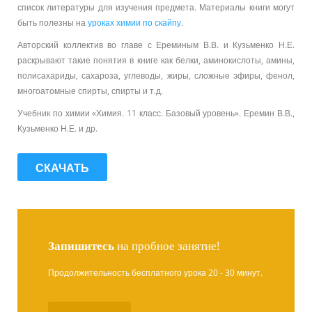
список литературы для изучения предмета. Материалы книги могут
быть полезны на
уроках химии по скайпу
.
Авторский коллектив во главе с Ереминым В.В. и Кузьменко Н.Е.
раскрывают такие понятия в книге как белки, аминокислоты, амины,
полисахариды, сахароза, углеводы, жиры, сложные эфиры, фенол,
многоатомные спирты, спирты и т.д.
Учебник по химии «Химия. 11 класс. Базовый уровень». Еремин В.В.,
Кузьменко Н.Е. и др.
СКАЧАТЬ
Запишитесь
на пробное занятие!
Продолжительность бесплатного урока 20 - 30 минут.