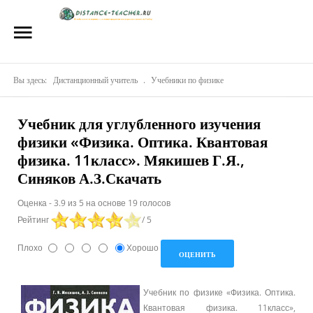
Главная
О нас
Вы здесь:
Репетиторы
Дистанционный учитель
.
Учебники по физике
Стоимость
Учебник для углубленного изучения
физики «Физика. Оптика. Квантовая
Акции
физика. 11класс». Мякишев Г.Я.,
Материалы
Синяков А.З.Скачать
Блог
Оценка
-
3.9
из
5
на основе
19
голосов
Рейтинг
/ 5
Контакты
Плохо
Хорошо
Учебник по физике «Физика. Оптика.
Квантовая физика. 11класс»,