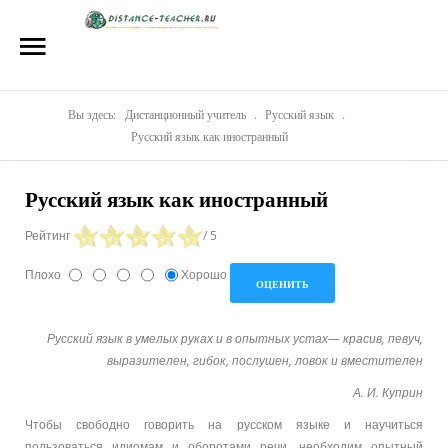
Главная
О нас
Репетиторы
Вы здесь:
Дистанционный учитель
.
Русский язык
.
Русский язык как иностранный
Стоимость
Русский язык как иностранный
Акции
Рейтинг
/ 5
Материалы
Плохо
Хорошо
Блог
Контакты
Русский язык в умелых руках и в опытных устах— красив, певуч,
выразителен, гибок, послушен, ловок и вместителен
А. И. Куприн
Чтобы свободно говорить на русском языке и научиться
пользоваться идиомам и оборотами речи, необходим опытный