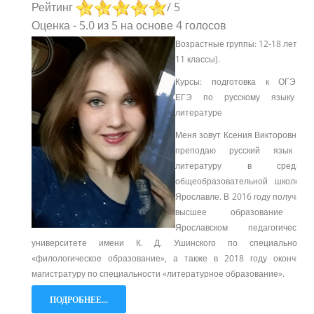
Рейтинг
/ 5
Оценка
-
5.0
из
5
на основе
4
голосов
Возрастные группы: 12-18 лет (5-
11 классы).
Курсы: подготовка к ОГЭ и
ЕГЭ
по русскому языку и
литературе
Меня зовут Ксения Викторовна, я
преподаю русский язык и
литературу в средней
общеобразовательной школе в
Ярославле. В 2016 году получила
высшее образование в
Ярославском педагогическом
университете имени К. Д. Ушинского по специальности
«филологическое образование», а также в 2018 году окончила
магистратуру по специальности «литературное образование».
ПОДРОБНЕЕ...