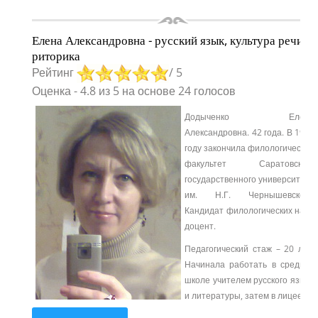
Елена Александровна - русский язык, культура речи,
риторика
Рейтинг
/ 5
Оценка
-
4.8
из
5
на основе
24
голосов
Додыченко Елена
Александровна. 42 года. В 1997
году закончила филологический
факультет Саратовского
государственного университета
им. Н.Г. Чернышевского.
Кандидат филологических наук,
доцент.
Педагогический стаж – 20 лет.
Начинала работать в средней
школе учителем русского языка
и литературы, затем в лицее.