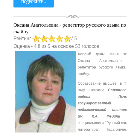
ПОДРОБНЕЕ...
Оксана Анатольевна - репетитор русского языка по
скайпу
Рейтинг
/ 5
Оценка
-
4.8
из
5
на основе
53
голосов
Добрый день! Меня зовут
Оксана Анатольевна –
репетитор русского языка по
скайпу.
Образование высшее, в 1991
году окончила
Саратовский
ордена Почета
государственный
педагогический институт
им. К.А. Федина
по
специальности "Русский язык и
литература".
Педагогический