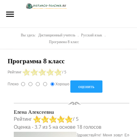
Главная
О нас
Репетиторы
Вы здесь:
Дистанционный учитель
.
Русский язык
.
Программа 8 класс
Стоимость
Программа 8 класс
Акции
Рейтинг
/ 5
Материалы
Плохо
Хорошо
Блог
Контакты
Елена Алексеевна
Рейтинг
/ 5
Оценка
-
3.7
из
5
на основе
18
голосов
Здравствуйте! Меня зовут Елена