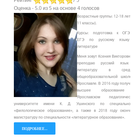
Оценка
-
5.0
из
5
на основе
4
голосов
Возрастные группы: 12-18 лет (5-
11 классы).
Курсы: подготовка к ОГЭ и
ЕГЭ
по русскому языку и
литературе
Меня зовут Ксения Викторовна, я
преподаю русский язык и
литературу в средней
общеобразовательной школе в
Ярославле. В 2016 году получила
высшее образование в
Ярославском педагогическом
университете имени К. Д. Ушинского по специальности
«филологическое образование», а также в 2018 году окончила
магистратуру по специальности «литературное образование».
ПОДРОБНЕЕ...