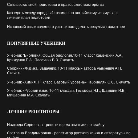
Связь вокальной подготовки и ораторского мастерства
Как сдать международный экзамен по английскому языму: ваш
личный план подготовки
Испанский язык: зачем его учить и как сделать результат заметнее
ПОПУЛЯРНЫЕ
УЧЕБНИКИ
Учебник "Биология. Общая биология.10-11 класс" Каменский А.А.,
Криксунов Е.А., Пасечник В.В. Скачать
Сборник «Физика. Задачник. 10-11 классы» автора Рымкевич А.П.
Скачать
Учебник «Химия. 11 класс. Базовый уровень» Габриелян О.С. Скачать
Учебник «Русский язык. 10-11 классы». Гольцова Н.Г., Шамшин И.В.,
Мищерина М.А. Скачать
ЛУЧШИЕ
РЕПЕТИТОРЫ
Надежда Сергеевна - репетитор математики по скайпу
Cветлана Владимировна - репетитор русского языка и литературы по
скайпу