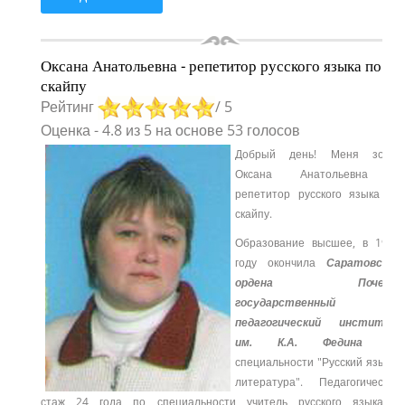
Оксана Анатольевна - репетитор русского языка по
скайпу
Рейтинг
/ 5
Оценка
-
4.8
из
5
на основе
53
голосов
Добрый день! Меня зовут
Оксана Анатольевна –
репетитор русского языка по
скайпу.
Образование высшее, в 1991
году окончила
Саратовский
ордена Почета
государственный
педагогический институт
им. К.А. Федина
по
специальности "Русский язык и
литература".
Педагогический
стаж 24 года по специальности учитель русского языка и