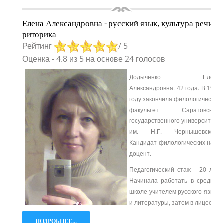
Елена Александровна - русский язык, культура речи,
риторика
Рейтинг
/ 5
Оценка
-
4.8
из
5
на основе
24
голосов
Додыченко Елена
Александровна. 42 года. В 1997
году закончила филологический
факультет Саратовского
государственного университета
им. Н.Г. Чернышевского.
Кандидат филологических наук,
доцент.
Педагогический стаж – 20 лет.
Начинала работать в средней
школе учителем русского языка
и литературы, затем в лицее.
ПОДРОБНЕЕ...