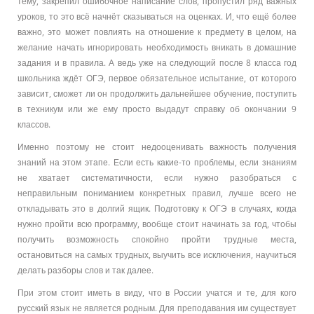
тему, закрепил ошибочное написание слов, пропустил ряд важных
уроков, то это всё начнёт сказываться на оценках. И, что ещё более
важно, это может повлиять на отношение к предмету в целом, на
желание начать игнорировать необходимость вникать в домашние
задания и в правила. А ведь уже на следующий после 8 класса год
школьника ждёт ОГЭ, первое обязательное испытание, от которого
зависит, сможет ли он продолжить дальнейшее обучение, поступить
в техникум или же ему просто выдадут справку об окончании 9
классов.
Именно поэтому не стоит недооценивать важность получения
знаний на этом этапе. Если есть какие-то проблемы, если знаниям
не хватает систематичности, если нужно разобраться с
неправильным пониманием конкретных правил, лучше всего не
откладывать это в долгий ящик. Подготовку к ОГЭ в случаях, когда
нужно пройти всю программу, вообще стоит начинать за год, чтобы
получить возможность спокойно пройти трудные места,
остановиться на самых трудных, выучить все исключения, научиться
делать разборы слов и так далее.
При этом стоит иметь в виду, что в России учатся и те, для кого
русский язык не является родным. Для преподавания им существует