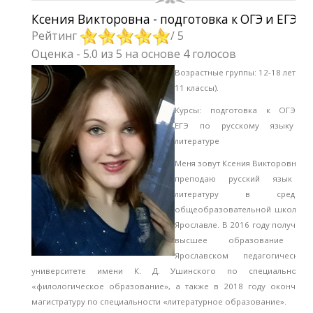
Ксения Викторовна - подготовка к ОГЭ и ЕГЭ
Рейтинг
/ 5
Оценка
-
5.0
из
5
на основе
4
голосов
Возрастные группы: 12-18 лет (5-
11 классы).
Курсы: подготовка к ОГЭ и
ЕГЭ
по русскому языку и
литературе
Меня зовут Ксения Викторовна, я
преподаю русский язык и
литературу в средней
общеобразовательной школе в
Ярославле. В 2016 году получила
высшее образование в
Ярославском педагогическом
университете имени К. Д. Ушинского по специальности
«филологическое образование», а также в 2018 году окончила
магистратуру по специальности «литературное образование».