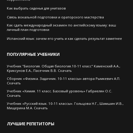
Как выбрать cиденья для унитазов
Связь вокальной подготовки и ораторского мастерства
Как сдать международный экзамен по английскому языму: ваш
личный план подготовки
Испанский язык: зачем его учить и как сделать результат заметнее
ПОПУЛЯРНЫЕ
УЧЕБНИКИ
Учебник "Биология. Общая биология.10-11 класс" Каменский А.А.,
Криксунов Е.А., Пасечник В.В. Скачать
Сборник «Физика. Задачник. 10-11 классы» автора Рымкевич А.П.
Скачать
Учебник «Химия. 11 класс. Базовый уровень» Габриелян О.С.
Скачать
Учебник «Русский язык. 10-11 классы». Гольцова Н.Г., Шамшин И.В.,
Мищерина М.А. Скачать
ЛУЧШИЕ
РЕПЕТИТОРЫ