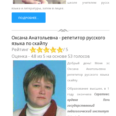
школе учителем русского
языка и литературы, затем в лицее.
ПОДРОБНЕЕ...
Оксана Анатольевна - репетитор русского
языка по скайпу
Рейтинг
/ 5
Оценка
-
4.8
из
5
на основе
53
голосов
Добрый день! Меня зовут
Оксана Анатольевна –
репетитор русского языка по
скайпу.
Образование высшее, в 1991
году окончила
Саратовский
ордена Почета
государственный
педагогический институт им.