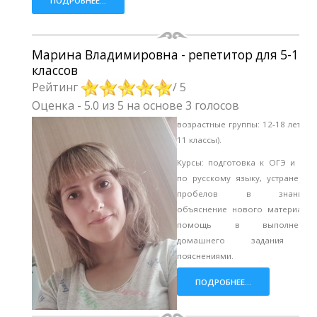
ПОДРОБНЕЕ...
Марина Владимировна - репетитор для 5-11
классов
Рейтинг
/ 5
Оценка
-
5.0
из
5
на основе
3
голосов
возрастные группы: 12-18 лет (5-
11 классы).
Курсы: подготовка к ОГЭ и ЕГЭ
по русскому языку, устранение
пробелов в знаниях,
объяснение нового материала,
помощь в выполнении
домашнего задания с
пояснениями.
ПОДРОБНЕЕ...