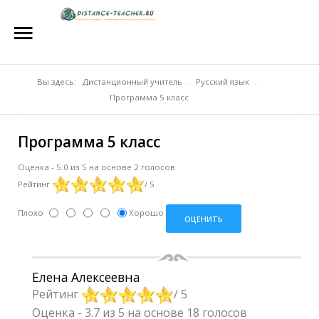
Главная
О нас
Репетиторы
Вы здесь:
Дистанционный учитель
.
Русский язык
.
Программа 5 класс
Стоимость
Программа 5 класс
Акции
Оценка
-
5.0
из
5
на основе
2
голосов
Материалы
Рейтинг
/ 5
Блог
Плохо
Хорошо
Контакты
Елена Алексеевна
Рейтинг
/ 5
Оценка
-
3.7
из
5
на основе
18
голосов