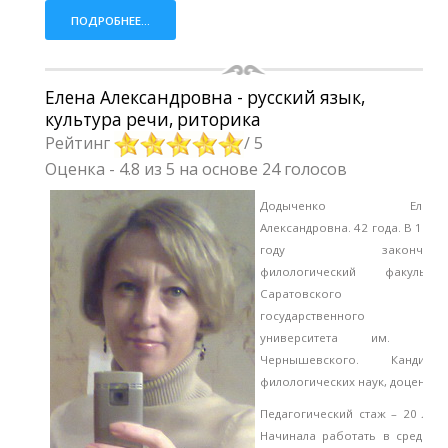
ПОДРОБНЕЕ...
Елена Александровна - русский язык,
культура речи, риторика
Рейтинг
/ 5
Оценка
-
4.8
из
5
на основе
24
голосов
Додыченко Елена
Александровна. 42 года. В 1997
году закончила
филологический факультет
Саратовского
государственного
университета им. Н.Г.
Чернышевского. Кандидат
филологических наук, доцент.
Педагогический стаж – 20 лет.
Начинала работать в средней