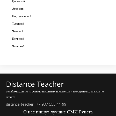
Греческий
Арабский
Португальский
Турецкий
Чешский
Польский
Японский
Distance Teacher
онлайн-школа по изучению школьных предметов и иностранных языков по
скайпу
distance-teacher
+7-937-555-11-99
О нас пишут лучшие СМИ Рунета