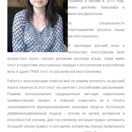
Пушкина в Москве в 2014 году,
имею дипломы бакалавра и
магистра филологии
по специальности
«преподавание русского языка
как иностранного».
Я преподаю русский язык и
литературу иностранцам всех
возрастных групп, обучаю деловому русскому языку, также имею
опыт в подготовке иностранных граждан к поступлению в российские
вузы и сдаче ТРКИ (тест по русскому как иностранному).
Работа с иностранцами помогла мне по-новому взглянуть на русский
язык и перенести этот опыт на занятия с российскими школьниками.
Помимо использования традиционных методик закрепления
грамматических правил, я помогаю осмыслить их и понять
закономерности функционирования языковых средств. Использую
дифференцированный подход – исхожу из целей, интересов и
способностей ученика. Для тех учеников, которым трудно запомнить
большой объем правил, я составляю алгоритмы поиска правильного