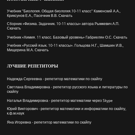
Учебник "Биология. Общая биология.10-11 класс" Каменский А.А.,
Криксунов Е.А., Пасечник В.В. Скачать
Сборник «Физика. Задачник. 10-11 классы» автора Рымкевич А.П.
Скачать
Учебник «Химия. 11 класс. Базовый уровень» Габриелян О.С. Скачать
Учебник «Русский язык. 10-11 классы». Гольцова Н.Г., Шамшин И.В.,
Мищерина М.А. Скачать
ЛУЧШИЕ
РЕПЕТИТОРЫ
Надежда Сергеевна - репетитор математики по скайпу
Cветлана Владимировна - репетитор русского языка и литературы по
скайпу
Наталья Владимировна - репетитор математики через Skype
Юрий Викторович - репетитор математики и информатики по скайпу,
к.ф.м.наук
Яна Игоревна - репетитор математики по скайпу