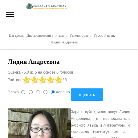
Главная
О нас
Репетиторы
Вы здесь:
Дистанционный учитель
.
Репетиторы
.
Русский язык
.
Лидия Андреевна
Стоимость
Лидия Андреевна
Акции
Оценка
-
5.0
из
5
на основе
6
голосов
Материалы
Рейтинг
/ 5
Блог
Плохо
Хорошо
Контакты
Здравствуйте, меня зовут Лидия
Андреевна, я преподаватель
русского языка и литературы. Я
закончила Институт им. А.С.