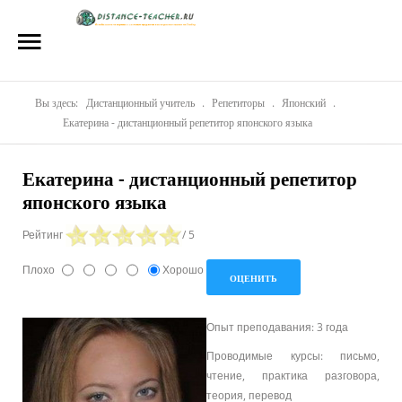
Главная
О нас
Репетиторы
Вы здесь:
Дистанционный учитель
.
Репетиторы
.
Японский
.
Екатерина - дистанционный репетитор японского языка
Стоимость
Екатерина - дистанционный репетитор
Акции
японского языка
Материалы
Рейтинг
/ 5
Блог
Плохо
Хорошо
Контакты
Опыт преподавания: 3 года
Проводимые курсы: письмо,
чтение, практика разговора,
теория, перевод