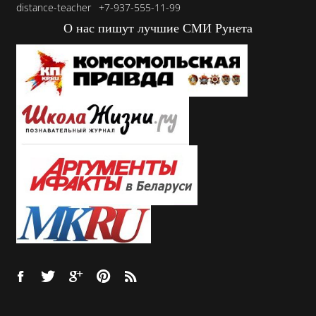
distance-teacher
+7-937-555-11-99
О нас пишут лучшие СМИ Рунета