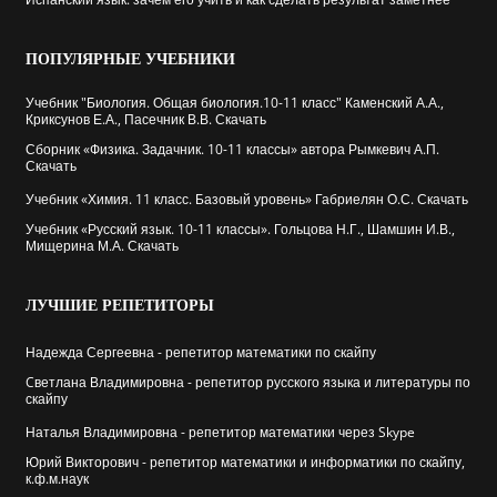
ПОПУЛЯРНЫЕ
УЧЕБНИКИ
Учебник "Биология. Общая биология.10-11 класс" Каменский А.А.,
Криксунов Е.А., Пасечник В.В. Скачать
Сборник «Физика. Задачник. 10-11 классы» автора Рымкевич А.П.
Скачать
Учебник «Химия. 11 класс. Базовый уровень» Габриелян О.С. Скачать
Учебник «Русский язык. 10-11 классы». Гольцова Н.Г., Шамшин И.В.,
Мищерина М.А. Скачать
ЛУЧШИЕ
РЕПЕТИТОРЫ
Надежда Сергеевна - репетитор математики по скайпу
Cветлана Владимировна - репетитор русского языка и литературы по
скайпу
Наталья Владимировна - репетитор математики через Skype
Юрий Викторович - репетитор математики и информатики по скайпу,
к.ф.м.наук