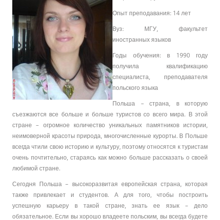
Опыт преподавания: 14 лет
Вуз: МГУ, факультет
иностранных языков
Годы обучения: в 1990 году
получила квалификацию
специалиста, преподавателя
польского языка
Польша – страна, в которую
съезжаются все больше и больше туристов со всего мира. В этой
стране – огромное количество уникальных памятников истории,
неимоверной красоты природа, многочисленные курорты. В Польше
всегда чтили свою историю и культуру, поэтому относятся к туристам
очень почтительно, стараясь как можно больше рассказать о своей
любимой стране.
Сегодня Польша – высокоразвитая европейская страна, которая
также привлекает и студентов. А для того, чтобы построить
успешную карьеру в такой стране, знать ее язык – дело
обязательное. Если вы хорошо владеете польским, вы всегда будете