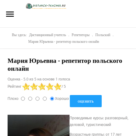
Главная
О нас
Репетиторы
Вы здесь:
Дистанционный учитель
.
Репетиторы
.
Польский
.
Мария Юрьевна - репетитор польского онлайн
Стоимость
Мария Юрьевна - репетитор польского
Акции
онлайн
Материалы
Оценка
-
5.0
из
5
на основе
1
голоса
Рейтинг
/ 5
Блог
Плохо
Хорошо
Контакты
Проводимые курсы: разговорный,
деловой, туристический
Возрастные группы: от 17 лет