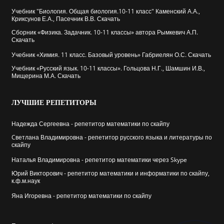
Учебник "Биология. Общая биология.10-11 класс" Каменский А.А.,
Криксунов Е.А., Пасечник В.В. Скачать
Сборник «Физика. Задачник. 10-11 классы» автора Рымкевич А.П.
Скачать
Учебник «Химия. 11 класс. Базовый уровень» Габриелян О.С. Скачать
Учебник «Русский язык. 10-11 классы». Гольцова Н.Г., Шамшин И.В.,
Мищерина М.А. Скачать
ЛУЧШИЕ
РЕПЕТИТОРЫ
Надежда Сергеевна - репетитор математики по скайпу
Cветлана Владимировна - репетитор русского языка и литературы по
скайпу
Наталья Владимировна - репетитор математики через Skype
Юрий Викторович - репетитор математики и информатики по скайпу,
к.ф.м.наук
Яна Игоревна - репетитор математики по скайпу