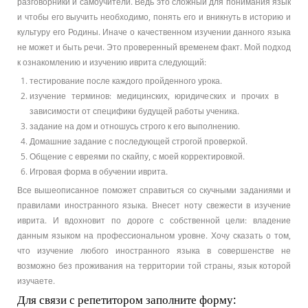
разговорники и самоучители. Ведь это сложный для понимания язык
и чтобы его выучить необходимо, понять его и вникнуть в историю и
культуру его Родины. Иначе о качественном изучении данного языка
не может и быть речи. Это проверенный временем факт. Мой подход
к ознакомлению и изучению иврита следующий:
тестирование после каждого пройденного урока.
изучение терминов: медицинских, юридических и прочих в
зависимости от специфики будущей работы ученика.
задание на дом и отношусь строго к его выполнению.
Домашние задание с последующей строгой проверкой.
Общение с евреями по скайпу, с моей корректировкой.
Игровая форма в обучении иврита.
Все вышеописанное поможет справиться со скучными заданиями и
правилами иностранного языка. Внесет ноту свежести в изучение
иврита. И вдохновит по дороге с собственной цели: владение
данным языком на профессиональном уровне. Хочу сказать о том,
что изучение любого иностранного языка в совершенстве не
возможно без проживания на территории той страны, язык которой
изучаете.
Для связи с репетитором заполните форму: