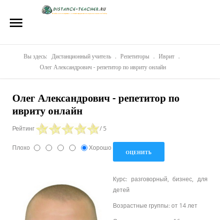
Главная
О нас
Репетиторы
Вы здесь:
Дистанционный учитель
.
Репетиторы
.
Иврит
.
Олег Александрович - репетитор по ивриту онлайн
Стоимость
Олег Александрович - репетитор по
Акции
ивриту онлайн
Материалы
Рейтинг
/ 5
Блог
Плохо
Хорошо
Контакты
Курс: разговорный, бизнес, для
детей
Возрастные группы: от 14 лет