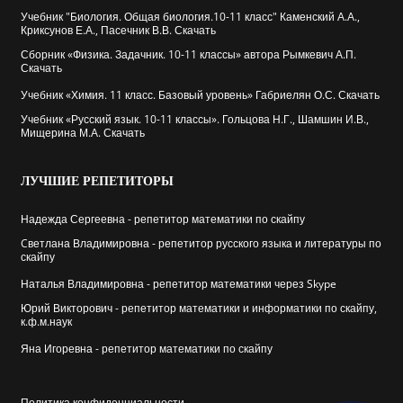
Учебник "Биология. Общая биология.10-11 класс" Каменский А.А.,
Криксунов Е.А., Пасечник В.В. Скачать
Сборник «Физика. Задачник. 10-11 классы» автора Рымкевич А.П.
Скачать
Учебник «Химия. 11 класс. Базовый уровень» Габриелян О.С. Скачать
Учебник «Русский язык. 10-11 классы». Гольцова Н.Г., Шамшин И.В.,
Мищерина М.А. Скачать
ЛУЧШИЕ
РЕПЕТИТОРЫ
Надежда Сергеевна - репетитор математики по скайпу
Cветлана Владимировна - репетитор русского языка и литературы по
скайпу
Наталья Владимировна - репетитор математики через Skype
Юрий Викторович - репетитор математики и информатики по скайпу,
к.ф.м.наук
Яна Игоревна - репетитор математики по скайпу
Политика конфиденциальности