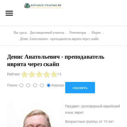
Главная
О нас
Репетиторы
Вы здесь:
Дистанционный учитель
.
Репетиторы
.
Иврит
.
Денис Анатольевич - преподаватель иврита через скайп
Стоимость
Денис Анатольевич - преподаватель
Акции
иврита через скайп
Материалы
Рейтинг
/ 5
Блог
Плохо
Хорошо
Контакты
Предмет: разговорный еврейский
язык: иврит
Возрастные группы: от 10 лет