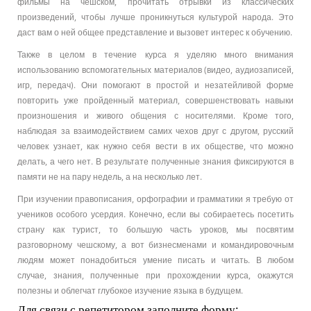
фильмы на чешском, прочитать отрывки из классических
произведений, чтобы лучше проникнуться культурой народа. Это
даст вам о ней общее представление и вызовет интерес к обучению.
Также в целом в течение курса я уделяю много внимания
использованию вспомогательных материалов (видео, аудиозаписей,
игр, передач). Они помогают в простой и незатейливой форме
повторить уже пройденный материал, совершенствовать навыки
произношения и живого общения с носителями. Кроме того,
наблюдая за взаимодействием самих чехов друг с другом, русский
человек узнает, как нужно себя вести в их обществе, что можно
делать, а чего нет. В результате полученные знания фиксируются в
памяти не на пару недель, а на несколько лет.
При изучении правописания, орфографии и грамматики я требую от
учеников особого усердия. Конечно, если вы собираетесь посетить
страну как турист, то большую часть уроков, мы посвятим
разговорному чешскому, а вот бизнесменами и командировочным
людям может понадобиться умение писать и читать. В любом
случае, знания, полученные при прохождении курса, окажутся
полезны и облегчат глубокое изучение языка в будущем.
Для связи с репетитором заполните форму: