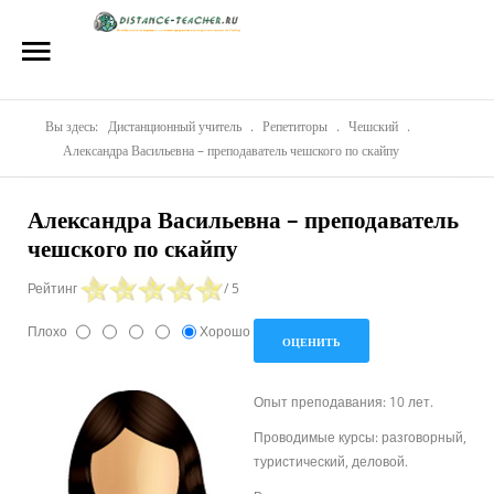
Главная
О нас
Репетиторы
Вы здесь:
Дистанционный учитель
.
Репетиторы
.
Чешский
.
Александра Васильевна – преподаватель чешского по скайпу
Стоимость
Александра Васильевна – преподаватель
Акции
чешского по скайпу
Материалы
Рейтинг
/ 5
Блог
Плохо
Хорошо
Контакты
Опыт преподавания: 10 лет.
Проводимые курсы: разговорный,
туристический, деловой.