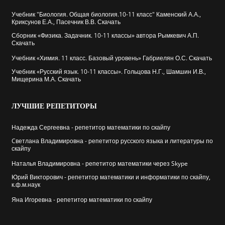
Учебник "Биология. Общая биология.10-11 класс" Каменский А.А.,
Криксунов Е.А., Пасечник В.В. Скачать
Сборник «Физика. Задачник. 10-11 классы» автора Рымкевич А.П.
Скачать
Учебник «Химия. 11 класс. Базовый уровень» Габриелян О.С. Скачать
Учебник «Русский язык. 10-11 классы». Гольцова Н.Г., Шамшин И.В.,
Мищерина М.А. Скачать
ЛУЧШИЕ
РЕПЕТИТОРЫ
Надежда Сергеевна - репетитор математики по скайпу
Cветлана Владимировна - репетитор русского языка и литературы по
скайпу
Наталья Владимировна - репетитор математики через Skype
Юрий Викторович - репетитор математики и информатики по скайпу,
к.ф.м.наук
Яна Игоревна - репетитор математики по скайпу