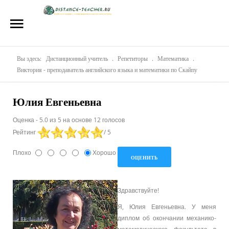
Главная
О нас
Репетиторы
Вы здесь:
Дистанционный учитель
.
Репетиторы
.
Математика
.
Виктория - преподаватель английского языка и математики по Скайпу
Стоимость
Юлия Евгеньевна
Акции
Оценка
-
5.0
из
5
на основе
12
голосов
Материалы
Рейтинг
/ 5
Блог
Плохо
Хорошо
Контакты
Здравствуйте!
Я, Юлия Евгеньевна. У меня
диплом об окончании механико-