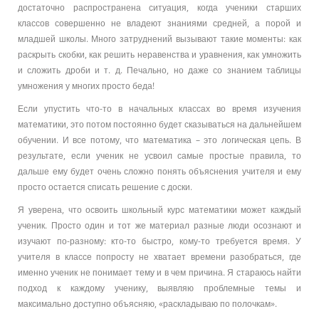
достаточно распространена ситуация, когда ученики старших
классов совершенно не владеют знаниями средней, а порой и
младшей школы. Много затруднений вызывают такие моменты: как
раскрыть скобки, как решить неравенства и уравнения, как умножить
и сложить дроби и т. д. Печально, но даже со знанием таблицы
умножения у многих просто беда!
Если упустить что-то в начальных классах во время изучения
математики, это потом постоянно будет сказываться на дальнейшем
обучении. И все потому, что математика – это логическая цепь. В
результате, если ученик не усвоил самые простые правила, то
дальше ему будет очень сложно понять объяснения учителя и ему
просто остается списать решение с доски.
Я уверена, что освоить школьный курс математики может каждый
ученик. Просто один и тот же материал разные люди осознают и
изучают по-разному: кто-то быстро, кому-то требуется время. У
учителя в классе попросту не хватает времени разобраться, где
именно ученик не понимает тему и в чем причина. Я стараюсь найти
подход к каждому ученику, выявляю проблемные темы и
максимально доступно объясняю, «раскладываю по полочкам».