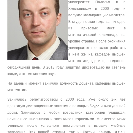
университет Подолья в г.
Хмельницком в 2000 году и
получил квалификацию магистра.
В студенческие годы занял одно
из призовых мест в
математической олимпиаде на
уровне страны. После окончания
университета, остался работать
в нём же на кафедре высшей
математики, где и преподаю по
сегодняшний день. В 2013 году защитил диссертацию на степень
кандидата технических наук.
На данный момент занимаю должность доцента кафедры высшей
математики.
Занимаюсь репетиторством с 2000 года. Уже около 3-х лет
практикую дистанционные занятия с помощью Skype и виртуальной
доски. Занимаюсь с любой возрастной категорией учащихся,
начиная со школьников и заканчивая взрослыми. Множество моих
учеников, после успешного поступления в высшие учебные
заведения (как нашей страны, так и России, Канады и.т.д.),