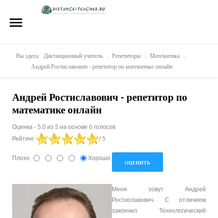
Главная
О нас
Репетиторы
Вы здесь:
Дистанционный учитель
.
Репетиторы
.
Математика
.
Андрей Ростиславович - репетитор по математике онлайн
Стоимость
Андрей Ростиславович - репетитор по
Акции
математике онлайн
Материалы
Оценка
-
5.0
из
5
на основе
6
голосов
Рейтинг
/ 5
Блог
Плохо
Хорошо
Контакты
Меня зовут Андрей
Ростиславович. С отличием
закончил Технологический