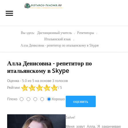
Главная
О нас
Репетиторы
Вы здесь:
Дистанционный учитель
.
Репетиторы
.
Итальянский язык
.
Стоимость
Алла Денисовна - репетитор по итальянскому в Skype
Акции
Алла Денисовна - репетитор по
итальянскому в Skype
Материалы
Оценка
-
5.0
из
5
на основе
3
голосов
Блог
Рейтинг
/ 5
Контакты
Плохо
Хорошо
Salve!
Меня зовут Алла. Я заканчиваю