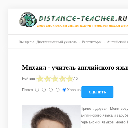
Главная
О нас
Репетиторы
Вы здесь:
Дистанционный учитель
.
Репетиторы
.
Английский 
Стоимость
Михаил - учитель английского язы
Акции
Рейтинг
/ 5
Материалы
Плохо
Хорошо
Блог
Контакты
Привет, друзья! Меня зов
английского языка и зару
германских языков моего 