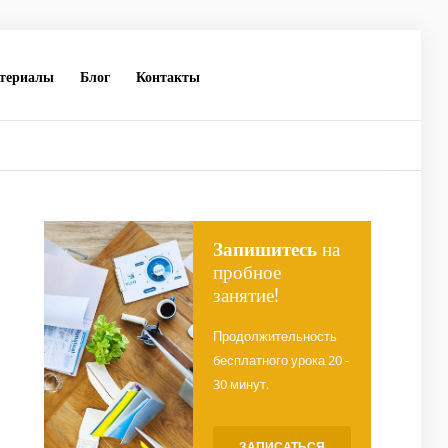
териалы
Блог
Контакты
Запишитесь
на
пробное
занятие!
Продолжительность
бесплатного урока 20 -
30 минут.
ЗАПИСАТЬСЯ