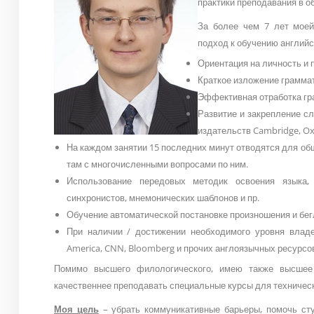
практики преподавания в 
За более чем 7 лет моей
подход к обучению англий
Ориентация на личность и 
Краткое изложение грамма
Эффективная отработка гр
Развитие и закрепление сл
издательств Cambridge, Ox
На каждом занятии 15 последних минут отводятся для об
там с многочисленными вопросами по ним.
Использование передовых методик освоения языка, 
синхронистов, мнемонических шаблонов и пр.
Обучение автоматической постановке произношения и бег
При наличии / достижении необходимого уровня владе
America, CNN, Bloomberg и прочих англоязычных ресурсо
Помимо высшего филологического, имею также высшее 
качественнее преподавать специальные курсы для техническ
Моя цель
– убрать коммуникативные барьеры, помочь ст