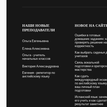
НАШИ
НОВЫЕ
НОВОЕ
НА САЙТ
ПРЕПОДАВАТЕЛИ
Ошибки в готовых
домашних заданиях: к
Ольга Евгеньевна
проверять решение на
корректность
Елена Алексеевна
Как выбрать cиденья 
Ольга - учитель
унитазов
начальных классов
Связь вокальной
подготовки и ораторск
Виктория Александровна
мастерства
Евгения - репетитор по
Как сдать
английскому языку
международный экза
по английскому языму
ваш личный план
подготовки
Испанский язык: заче
его учить и как сдела
результат заметнее