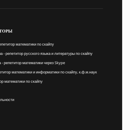
ТОРЫ
епетитор математики по скайпу
 - репетитор русского языка и литературы по скайпу
- репетитор математики через Skype
етитор математики и информатики по скайпу, к.ф.м.наук
ор математики по скайпу
льности