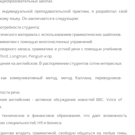
общеобразовательных школах.
 индивидуальной преподавательской практики, я разработал свой
скому языку. Он заключается в следующем:
потребности студента;
тического материала с использованием грамматических шаблонов.
амматики с помощью многочисленных упражнений.
оварного запаса, грамматики и устной речи с помощью учебников
ford, Longman, Penguin и пр.
щения на английском. В распоряжении студентов сотни интересных
как коммуникативный метод, метод Каллана, переводчиков-
лости речи.
ния английским - активное обсуждение новостей BBC. Voice of
в.
техническое и финансовое образования, что дает возможность
их специальностей, HR и бизнеса.
удентам владеть грамматикой, свободно общаться на любые темы,