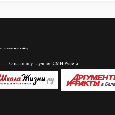
х языков по скайпу
О нас пишут лучшие СМИ Рунета