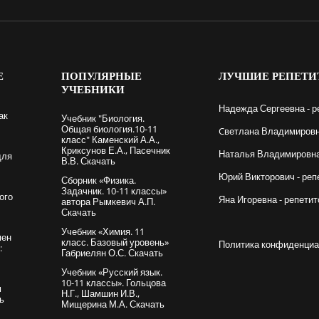
Е
ПОПУЛЯРНЫЕ
ЛУЧШИЕ
РЕПЕТИ
УЧЕБНИКИ
Надежда Сергеевна - р
ак
Учебник "Биология.
Общая биология.10-11
Cветлана Владимировна
класс" Каменский А.А.,
Криксунов Е.А., Пасечник
Наталья Владимировна 
для
В.В. Скачать
Юрий Викторович - реп
Сборник «Физика.
Задачник. 10-11 классы»
ого
Яна Игоревна - репетит
автора Рымкевич А.П.
Скачать
Учебник «Химия. 11
мен
класс. Базовый уровень»
Политика конфиденциа
:
Габриелян О.С. Скачать
Учебник «Русский язык.
10-11 классы». Гольцова
м
Н.Г., Шамшин И.В.,
ть
Мищерина М.А. Скачать