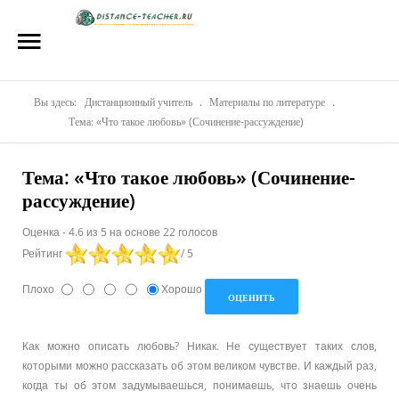
Главная
О нас
Репетиторы
Вы здесь:
Дистанционный учитель
.
Материалы по литературе
.
Тема: «Что такое любовь» (Сочинение-рассуждение)
Стоимость
Тема: «Что такое любовь» (Сочинение-
Акции
рассуждение)
Материалы
Оценка
-
4.6
из
5
на основе
22
голосов
Рейтинг
/ 5
Блог
Плохо
Хорошо
Контакты
Как можно описать любовь? Никак. Не существует таких слов,
которыми можно рассказать об этом великом чувстве. И каждый раз,
когда ты об этом задумываешься, понимаешь, что знаешь очень