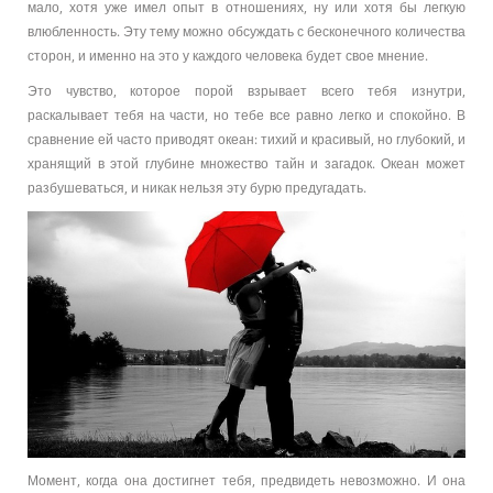
мало, хотя уже имел опыт в отношениях, ну или хотя бы легкую
влюбленность. Эту тему можно обсуждать с бесконечного количества
сторон, и именно на это у каждого человека будет свое мнение.
Это чувство, которое порой взрывает всего тебя изнутри,
раскалывает тебя на части, но тебе все равно легко и спокойно. В
сравнение ей часто приводят океан: тихий и красивый, но глубокий, и
хранящий в этой глубине множество тайн и загадок. Океан может
разбушеваться, и никак нельзя эту бурю предугадать.
Момент, когда она достигнет тебя, предвидеть невозможно. И она