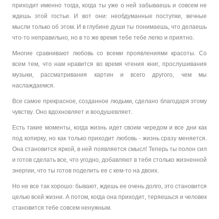
приходит именно тогда, когда ты уже о ней забываешь и совсем не
ждешь этой гостьи. И вот они: необдуманные поступки, вечные
мысли только об этом. И в глубине души ты понимаешь, что делаешь
что-то неправильно, но в то же время тебе тебе легко и приятно.
Многие сравнивают любовь со всеми проявлениями красоты. Со
всем тем, что нам нравится во время чтения книг, прослушивания
музыки, рассматривания картин и всего другого, чем мы
наслаждаемся.
Все самое прекрасное, созданное людьми, сделано благодаря этому
чувству. Оно вдохновляет и воодушевляет.
Есть такие моменты, когда жизнь идет своим чередом и все дни как
под копирку, но как только приходит любовь - жизнь сразу меняется.
Она становится яркой, в ней появляется смысл! Теперь ты полон сил
и готов сделать все, что угодно, добавляют в тебя столько жизненной
энергии, что ты готов поделить ее с кем-то на двоих.
Но не все так хорошо: бывают, ждешь ее очень долго, это становится
целью всей жизни. А потом, когда она приходит, теряешься и человек
становится тебе совсем ненужным.