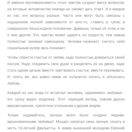
И именно противоречивость этого чувства создает массу вопросов,
на которые человечество никогда не сможет дать ответ. И в каждом
из нас эти вопросы разные. Часто они могут быть связаны с
ощущением полной зависимости от кого-то, ставить в тупик, в
совершенно безысходное положение. Думаешь только об этом, и ни
о чем другом. Это чувство может ударять по гордости, тем самым
полностью занижая самооценку. Человек начинает считать себя
социальным нулем, весь поникает.
Чтобы обрести счастье от любви, надо полностью довериться своей
пассии. Надо соединить свои души и разделить их на двоих, надо
стать одним целым: вместе чувствовать счастье, вместе переживать.
И, опять же, все равно никак не получится понять и объяснить
любовь.
Каждый из нас когда-то встречал человека, одержимого любовью -
его сразу видно издалека. Этот парящий взгляд, совсем другое
мировоззрение, трепетное отношение к другим людям.
Только задумайтесь, сколько всего было создано людьми,
вдохновленными любовью? Моцарт написал свою лунную сонату в
честь 18-летней Джульетты. А кумир нынешней молодежи Евгений