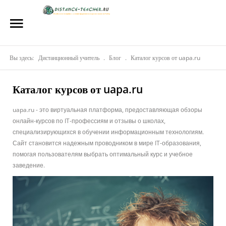
Главная
О нас
Вы здесь:
Репетиторы
Дистанционный учитель
.
Блог
.
Каталог курсов от uapa.ru
Стоимость
Каталог курсов от uapa.ru
Акции
uapa.ru - это виртуальная платформа, предоставляющая обзоры
онлайн-курсов по IT-профессиям и отзывы о школах,
Материалы
специализирующихся в обучении информационным технологиям.
Сайт становится надежным проводником в мире IT-образования,
Блог
помогая пользователям выбрать оптимальный курс и учебное
заведение.
Контакты