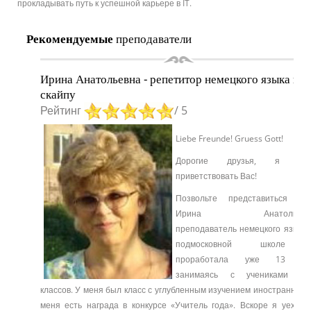
прокладывать путь к успешной карьере в IT.
Рекомендуемые
преподаватели
Ирина Анатольевна - репетитор немецкого языка по
скайпу
Рейтинг
/ 5
Liebe Freunde! Gruess Gott!
Дорогие друзья, я ра
приветствовать Вас!
Позвольте представиться –
Ирина Анатольевна
преподаватель немецкого языка.
подмосковной школе 
проработала уже 13 ле
занимаясь с учениками 4-
классов. У меня был класс с углубленным изучением иностранного.
меня есть награда в конкурсе «Учитель года». Вскоре я уехала