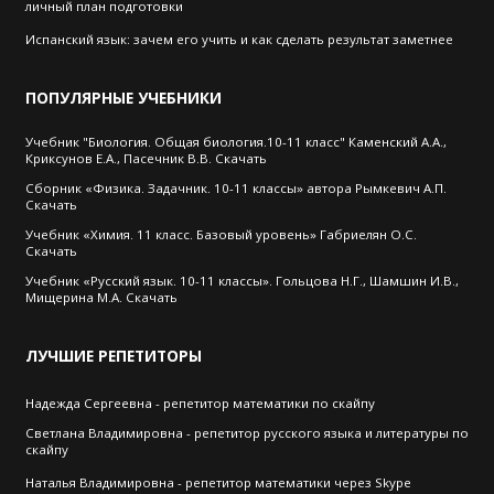
личный план подготовки
Испанский язык: зачем его учить и как сделать результат заметнее
ПОПУЛЯРНЫЕ
УЧЕБНИКИ
Учебник "Биология. Общая биология.10-11 класс" Каменский А.А.,
Криксунов Е.А., Пасечник В.В. Скачать
Сборник «Физика. Задачник. 10-11 классы» автора Рымкевич А.П.
Скачать
Учебник «Химия. 11 класс. Базовый уровень» Габриелян О.С.
Скачать
Учебник «Русский язык. 10-11 классы». Гольцова Н.Г., Шамшин И.В.,
Мищерина М.А. Скачать
ЛУЧШИЕ
РЕПЕТИТОРЫ
Надежда Сергеевна - репетитор математики по скайпу
Cветлана Владимировна - репетитор русского языка и литературы по
скайпу
Наталья Владимировна - репетитор математики через Skype