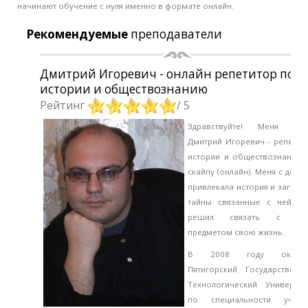
начинают обучение с нуля именно в формате онлайн.
Рекомендуемые
преподаватели
Дмитрий Игоревич - онлайн репетитор по
истории и обществознанию
Рейтинг
/ 5
Здравствуйте! Меня зов
Дмитрий Игоревич - репетит
истории и обществознания 
скайпу (онлайн). Меня с детст
привлекала история и загадки
тайны связанные с ней, и
решил связать с эт
предметом свою жизнь.
В 2008 году оконч
Пятигорский Государственн
Технологический Университ
по специальности учите