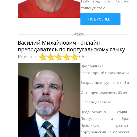
1995 году стал Соросовск
стипендиатом.
ПОДРОБНЕЕ...
Василий Михайлович - онлайн
преподаватель по португальскому языку
Рейтинг
/ 5
Проводимые курсы
разговорный португальский
Возрастные группы: от 18 лет
Опыт преподавания: 25 лет
О преподавателе:
Неоднократно ездил
Португалию и Бразили
Практикую разговорн
португальский на протяжении 