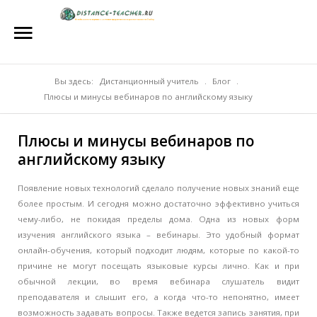
Главная
О нас
Репетиторы
Вы здесь:
Дистанционный учитель
.
Блог
.
Плюсы и минусы вебинаров по английскому языку
Стоимость
Плюсы и минусы вебинаров по
Акции
английскому языку
Материалы
Появление новых технологий сделало получение новых знаний еще
Блог
более простым. И сегодня можно достаточно эффективно учиться
чему-либо, не покидая пределы дома. Одна из новых форм
Контакты
изучения английского языка – вебинары. Это удобный формат
онлайн-обучения, который подходит людям, которые по какой-то
причине не могут посещать языковые курсы лично. Как и при
обычной лекции, во время вебинара слушатель видит
преподавателя и слышит его, а когда что-то непонятно, имеет
возможность задавать вопросы. Также ведется запись занятия, при