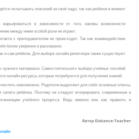
ётся испытывать опасений за своё чадо, так как ребёнок в момент
о варьироваться в зависимости от того, каковы возможности
ние между ними особой роли не играет.
нтакта с преподавателем не происходит. Так как взаимодействие
ебя более уверенно и раскованно.
так и сам ребёнок. Для выбора онлайн-репетиора также существуют
р нужного материала. Самостоятельного выбора учебных пособий
ся онлайн-ресурсы, которые потребуются для получения знаний.
речислить невозможно. Родители выделяют для себя основные плюсы,
 своего ребёнка. Поэтому не следует игнорировать современные и
ганизации учебного процесса. Ведь именно они, как правило, и
Автор Distance-Teacher
нлайн