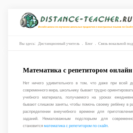
Главная
О нас
Репетиторы
Вы здесь:
Дистанционный учитель
.
Блог
.
Связь вокальной под
Стоимость
Математика с репетитором онлайн 
Акции
Материалы
Нет ничего удивительного в том, что даже при всей д
современного мира, школьнику бывает трудно ориентироват
Блог
учебного материала, получаемого на уроках ежедневн
бывают слишком заняты, чтобы помочь своему ребёнку в 
Контакты
распределении внеучебного времени для приготовлен
заданий. Немаловажным подспорьем для современно
становится
математика с репетитором по скайп
.