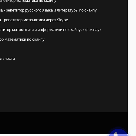
епетитор математики по скайпу
 - репетитор русского языка и литературы по скайпу
- репетитор математики через Skype
етитор математики и информатики по скайпу, к.ф.м.наук
ор математики по скайпу
льности