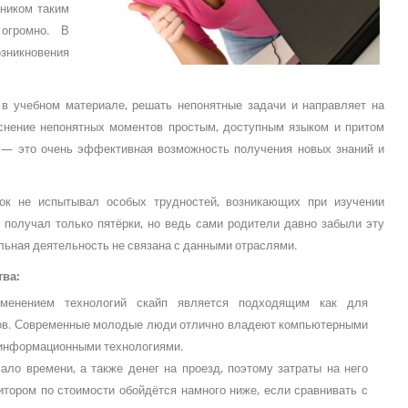
ьником таким
огромно. В
зникновения
 в учебном материале, решать непонятные задачи и направляет на
снение непонятных моментов простым, доступным языком и притом
у — это очень эффективная возможность получения новых знаний и
ок не испытывал особых трудностей, возникающих при изучении
 получал только пятёрки, но ведь сами родители давно забыли эту
льная деятельность не связана с данными отраслями.
тва:
именением технологий скайп является подходящим как для
сов. Современные молодые люди отлично владеют компьютерными
с информационными технологиями.
ло времени, а также денег на проезд, поэтому затраты на него
итором по стоимости обойдётся намного ниже, если сравнивать с