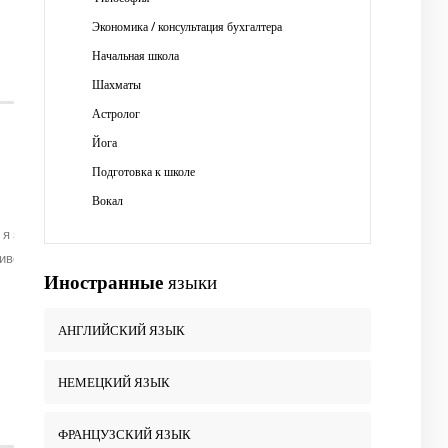
Экономика / консультация бухгалтера
Начальная школа
Шахматы
Астролог
Йога
Подготовка к школе
Вокал
т я знала не один десяток иностранных слов, причем запоминала их
ниверситете Воронежа.
Иностранные
языки
АНГЛИЙСКИЙ ЯЗЫК
НЕМЕЦКИЙ ЯЗЫК
ФРАНЦУЗСКИЙ ЯЗЫК