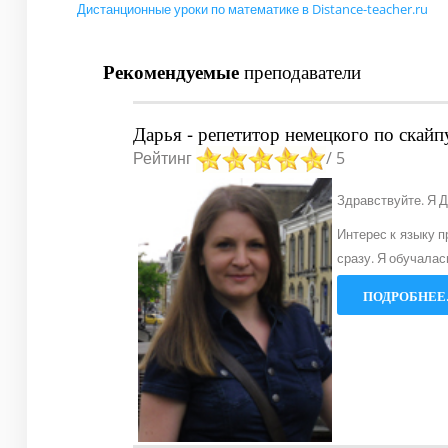
Дистанционные уроки по математике в Distance-teacher.ru
Рекомендуемые
преподаватели
Дарья - репетитор немецкого по скайп
Рейтинг
/ 5
Здравствуйте. Я Д
Интерес к языку п
сразу. Я обучалас
ПОДРОБНЕЕ.