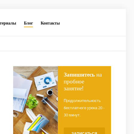
териалы
Блог
Контакты
Запишитесь
на
пробное
занятие!
Продолжительность
бесплатного урока 20 -
30 минут.
ЗАПИСАТЬСЯ