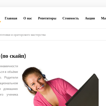
Главная
О нас
Репетиторы
Стоимость
Акции
Ма
готовки и ораторского мастерства
(по скайп)
инамичности
ься в объёме
о. Родители
рациональном
ия домашних
го ученика