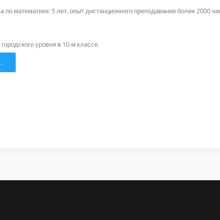
а по математике: 5 лет, опыт дистанционного преподавания более 2000 ча
городского уровня в 10-м классе.
.