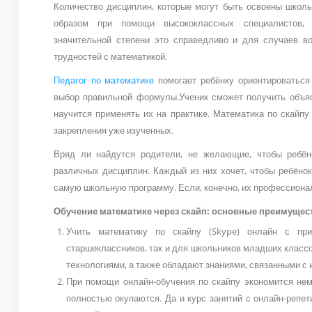
Количество дисциплин, которые могут быть освоены школ
образом при помощи высококлассных специалистов, 
значительной степени это справедливо и для случаев во
трудностей с математикой.
Педагог по математике
помогает ребёнку ориентироваться
выбор правильной формулы.
Ученик сможет получить объя
научится применять их на практике. Математика по скайп
закрепления уже изученных.
Вряд ли найдутся родители, не желающие, чтобы ребён
различных дисциплин. Каждый из них хочет, чтобы ребёнок
самую школьную программу. Если, конечно, их профессиона
Обучение математике через скайп: основные преимущес
Учить математику по скайпу (Skype) онлайн с пр
старшеклассников, так и для школьников младших клас
технологиями, а также обладают знаниями, связанными 
При помощи онлайн-обучения по скайпу экономится нема
полностью окупаются. Да и курс занятий с онлайн-репет