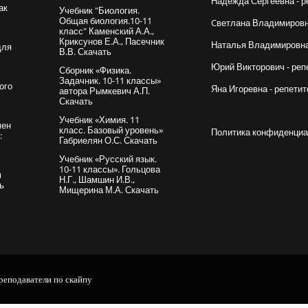
Надежда Сергеевна - р
ак
Учебник "Биология.
Общая биология.10-11
Cветлана Владимировна
класс" Каменский А.А.,
Криксунов Е.А., Пасечник
Наталья Владимировна 
для
В.В. Скачать
Юрий Викторович - реп
Сборник «Физика.
Задачник. 10-11 классы»
ого
Яна Игоревна - репетит
автора Рымкевич А.П.
Скачать
Учебник «Химия. 11
мен
класс. Базовый уровень»
Политика конфиденциа
:
Габриелян О.С. Скачать
Учебник «Русский язык.
10-11 классы». Гольцова
м
Н.Г., Шамшин И.В.,
ть
Мищерина М.А. Скачать
реподаватели по скайпу