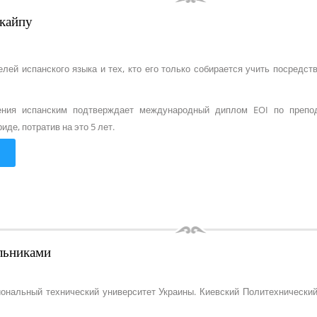
скайпу
ей испанского языка и тех, кто его только собирается учить посредств
ния испанским подтверждает международный диплом EOI по препод
де, потратив на это 5 лет.
льниками
ональный технический университет Украины. Киевский Политехнический 