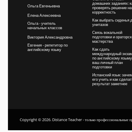
домашних заданиях: к
Ольга Евгеньевна
проверять решение на
корректность
Елена Алексеевна
Как выбрать cиденья 
Ольга - учитель
унитазов
начальных классов
Связь вокальной
подготовки и ораторск
Виктория Александровна
мастерства
Евгения - репетитор по
Как сдать
английскому языку
международный экза
по английскому языму
ваш личный план
подготовки
Испанский язык: заче
его учить и как сдела
результат заметнее
Copyright © 2026. Distance Teacher - только профессиональные п