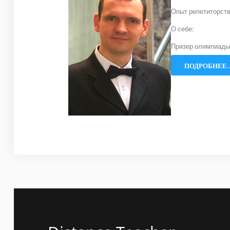
Опыт репетиторств
О себе:
Призер олимпиады 
ПОДРОБНЕЕ..