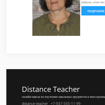
района, член эк
ПОДРОБНЕЕ
Distance Teacher
онлайн-школа по изучению школьных предметов и иностранны
distance-teacher
+7-937-555-11-99