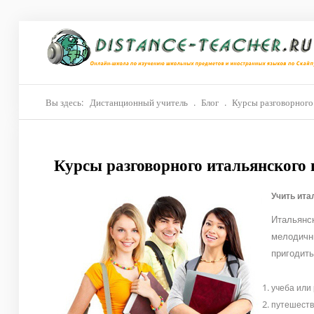
Главная
О нас
Репетиторы
Вы здесь:
Дистанционный учитель
.
Блог
.
Курсы разговорного 
Стоимость
Курсы разговорного итальянского 
Акции
Материалы
Учить ита
Итальянс
Блог
мелодичн
Контакты
пригодить
учеба или
путешеств