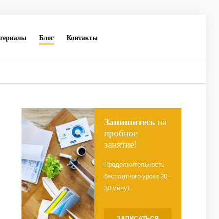
териалы
Блог
Контакты
Запишитесь
на
пробное
занятие!
Продолжительность
бесплатного урока 20 -
30 минут.
ЗАПИСАТЬСЯ