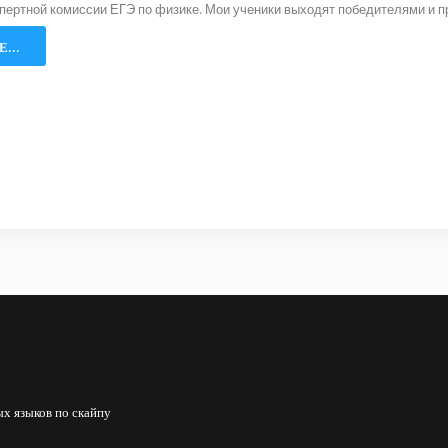
спертной комиссии ЕГЭ по физике. Мои ученики выходят победителями и 
...
х языков по скайпу