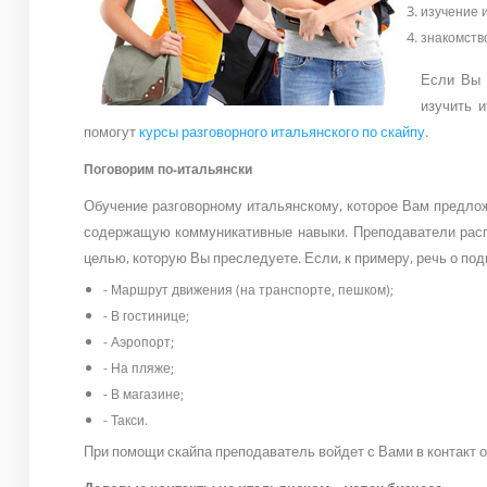
изучение и
знакомств
Если Вы 
изучить 
помогут
курсы разговорного итальянского по скайпу
.
Поговорим по-итальянски
Обучение разговорному итальянскому, которое Вам предл
содержащую коммуникативные навыки. Преподаватели расп
целью, которую Вы преследуете. Если, к примеру, речь о под
- Маршрут движения (на транспорте, пешком);
- В гостинице;
- Аэропорт;
- На пляже;
- В магазине;
- Такси.
При помощи скайпа преподаватель войдет с Вами в контакт о