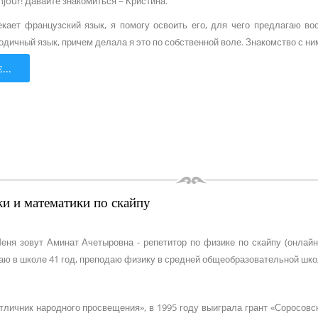
jour! Давайте знакомиться – Кристина.
кает французский язык, я помогу освоить его, для чего предлагаю во
одичный язык, причем делала я это по собственной воле. Знакомство с ни
...
и и математики по скайпу
еня зовут Аминат Ачетыровна - репетитор по физике по скайпу (онлай
таю в школе 41 год, преподаю физику в средней общеобразовательной шко
личник народного просвещения», в 1995 году выиграла грант «Соросовс