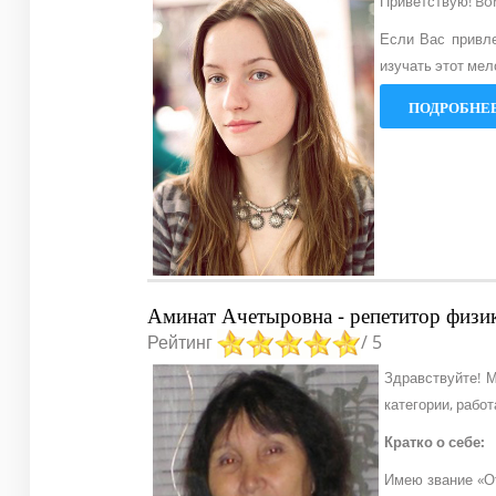
Приветствую! Bon
Если Вас привле
изучать этот мел
ПОДРОБНЕЕ
Аминат Ачетыровна - репетитор физик
Рейтинг
/ 5
Здравствуйте! М
категории, рабо
Кратко о себе:
Имею звание «От