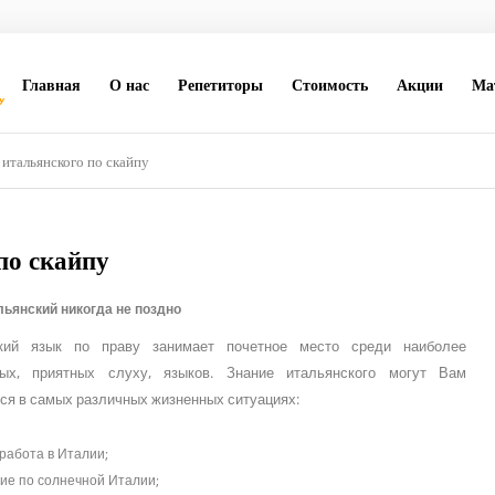
Главная
О нас
Репетиторы
Стоимость
Акции
Ма
итальянского по скайпу
по скайпу
льянский никогда не поздно
кий язык по праву занимает почетное место среди наиболее
ых, приятных слуху, языков. Знание итальянского могут Вам
ся в самых различных жизненных ситуациях:
 работа в Италии;
ие по солнечной Италии;